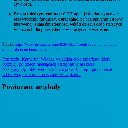
żywności.
Presja międzynarodowa:
ONZ apeluje do darczyńców o
przywrócenie funduszy, ostrzegając, że bez natychmiastowej
interwencji skala śmiertelności wśród dzieci i osób starszych
w obozach dla przesiedleńców drastycznie wzrośnie.
Źródło:
https://www.africanews.com/2026/02/24/south-sudan-un-aid-chief-
sounds-alarm-on-humanitarian-situation/
Nawigacja
Previous
Poprzedni
Kamerun: Władze wydadzą ciało zmarłego lidera
post:
opozycji po trzech miesiącach od zgonu w areszcie
wpisu
Next
Następny
Opublikowano zbiór rozpraw Xi Jinpinga na temat
post:
właściwego rozumienia wyników rządzenia
Powiązane artykuły