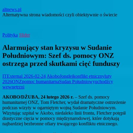
altnews.pl
Alternatywna strona wiadomości czyli obiektywnie o świecie
Polityka
Slider
Alarmujący stan kryzysu w Sudanie
Południowym: Szef ds. pomocy ONZ
ostrzega przed skutkami cięć funduszy
ITExternal
2026-02-24
Akobo
Jonglei
konflikt etniczny
luty
2026
ONZ
pomoc humanitarna
Sudan Południowy
uchodźcy
wewnętrzni
AKOBO/DŻUBA, 24 lutego 2026 r.
– Szef ds. pomocy
humanitarnej ONZ, Tom Fletcher, wydał dramatyczne ostrzeżenie
podczas wizyty w ogarniętym wojną Sudanie Południowym.
Wizytując szpital w Akobo, niedaleko linii frontu, Fletcher potępił
drastyczne cięcia w pomocy międzynarodowej, które dotykają
najbardziej bezbronne ofiary trwającego konfliktu etnicznego.