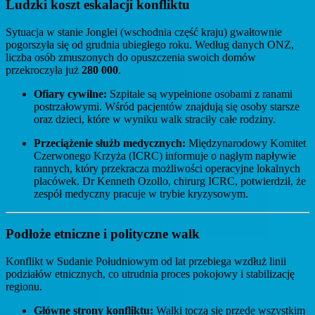
Ludzki koszt eskalacji konfliktu
Sytuacja w stanie Jonglei (wschodnia część kraju) gwałtownie
pogorszyła się od grudnia ubiegłego roku. Według danych ONZ,
liczba osób zmuszonych do opuszczenia swoich domów
przekroczyła już
280 000
.
Ofiary cywilne:
Szpitale są wypełnione osobami z ranami
postrzałowymi. Wśród pacjentów znajdują się osoby starsze
oraz dzieci, które w wyniku walk straciły całe rodziny.
Przeciążenie służb medycznych:
Międzynarodowy Komitet
Czerwonego Krzyża (ICRC) informuje o nagłym napływie
rannych, który przekracza możliwości operacyjne lokalnych
placówek. Dr Kenneth Ozollo, chirurg ICRC, potwierdził, że
zespół medyczny pracuje w trybie kryzysowym.
Podłoże etniczne i polityczne walk
Konflikt w Sudanie Południowym od lat przebiega wzdłuż linii
podziałów etnicznych, co utrudnia proces pokojowy i stabilizację
regionu.
Główne strony konfliktu:
Walki toczą się przede wszystkim