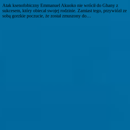
Atak ksenofobiczny Emmanuel Akuoko nie wrócił do Ghany z
sukcesem, który obiecał swojej rodzinie. Zamiast tego, przywiózł ze
sobą gorzkie poczucie, że został zmuszony do…