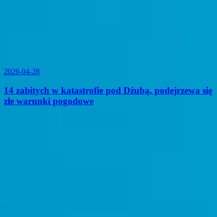
2026-04-28
14 zabitych w katastrofie pod Dżubą, podejrzewa się
złe warunki pogodowe