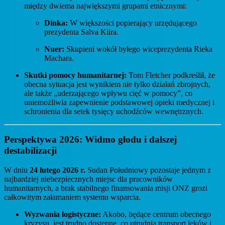
między dwiema największymi grupami etnicznymi:
Dinka:
W większości popierający urzędującego
prezydenta Salva Kiira.
Nuer:
Skupieni wokół byłego wiceprezydenta Rieka
Machara.
Skutki pomocy humanitarnej:
Tom Fletcher podkreślił, że
obecna sytuacja jest wynikiem nie tylko działań zbrojnych,
ale także „uderzającego wpływu cięć w pomocy”, co
uniemożliwia zapewnienie podstawowej opieki medycznej i
schronienia dla setek tysięcy uchodźców wewnętrznych.
Perspektywa 2026: Widmo głodu i dalszej
destabilizacji
W dniu
24 lutego 2026 r.
Sudan Południowy pozostaje jednym z
najbardziej niebezpiecznych miejsc dla pracowników
humanitarnych, a brak stabilnego finansowania misji ONZ grozi
całkowitym załamaniem systemu wsparcia.
Wyzwania logistyczne:
Akobo, będące centrum obecnego
kryzysu, jest trudno dostępne, co utrudnia transport leków i