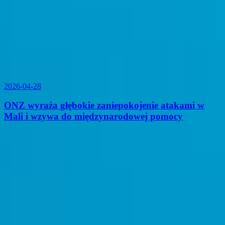
2026-04-28
ONZ wyraża głębokie zaniepokojenie atakami w
Mali i wzywa do międzynarodowej pomocy