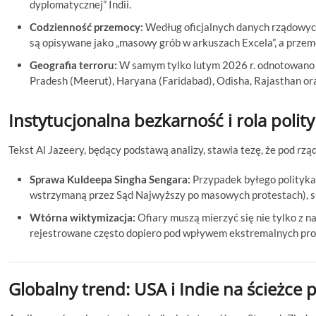
dyplomatycznej” Indii.
Codzienność przemocy:
Według oficjalnych danych rządowych
są opisywane jako „masowy grób w arkuszach Excela”, a przem
Geografia terroru:
W samym tylko lutym 2026 r. odnotowano d
Pradesh (Meerut), Haryana (Faridabad), Odisha, Rajasthan or
Instytucjonalna bezkarność i rola polity
Tekst Al Jazeery, będący podstawą analizy, stawia tezę, że pod rząd
Sprawa Kuldeepa Singha Sengara:
Przypadek byłego polityka 
wstrzymaną przez Sąd Najwyższy po masowych protestach), s
Wtórna wiktymizacja:
Ofiary muszą mierzyć się nie tylko z nap
rejestrowane często dopiero pod wpływem ekstremalnych pro
Globalny trend: USA i Indie na ścieżce p