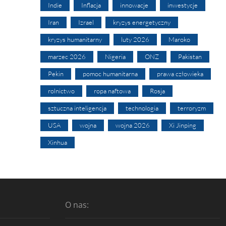
Indie
Inflacja
innowacje
inwestycje
Iran
Izrael
kryzys energetyczny
kryzys humanitarny
luty 2026
Maroko
marzec 2026
Nigeria
ONZ
Pakistan
Pekin
pomoc humanitarna
prawa człowieka
rolnictwo
ropa naftowa
Rosja
sztuczna inteligencja
technologia
terroryzm
USA
wojna
wojna 2026
Xi Jinping
Xinhua
O nas: