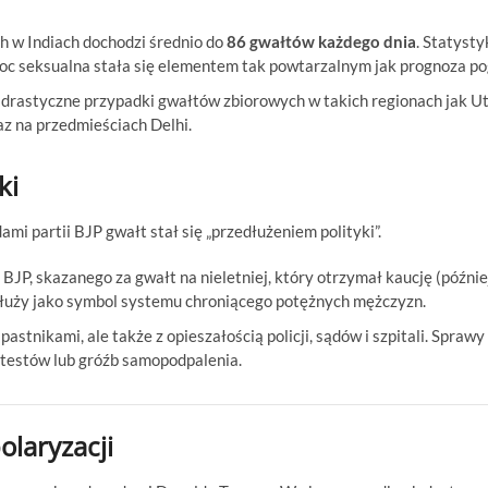
 w Indiach dochodzi średnio do
86 gwałtów każdego dnia
. Statysty
oc seksualna stała się elementem tak powtarzalnym jak prognoza po
rastyczne przypadki gwałtów zbiorowych w takich regionach jak Ut
az na przedmieściach Delhi.
ki
ami partii BJP gwałt stał się „przedłużeniem polityki”.
BJP, skazanego za gwałt na nieletniej, który otrzymał kaucję (późnie
łuży jako symbol systemu chroniącego potężnych mężczyzn.
astnikami, ale także z opieszałością policji, sądów i szpitali. Sprawy
testów lub gróźb samopodpalenia.
olaryzacji