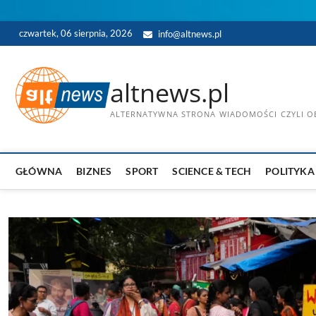
Skip
czwartek, 06 sierpnia, 2026
info@altnews.pl
to
content
altnews.pl
ALTERNATYWNA STRONA WIADOMOŚCI CZYLI OB
GŁÓWNA
BIZNES
SPORT
SCIENCE & TECH
POLITYKA