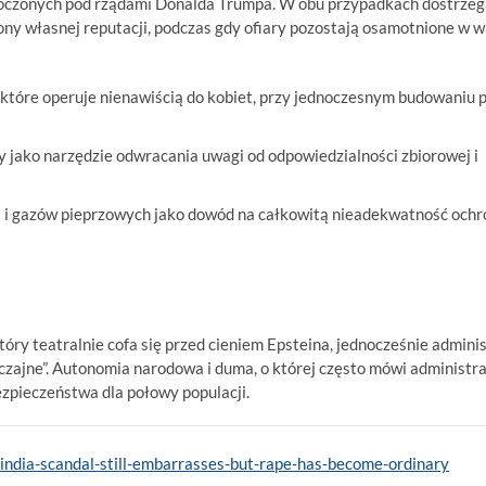
noczonych pod rządami Donalda Trumpa. W obu przypadkach dostrzeg
ony własnej reputacji, podczas gdy ofiary pozostają osamotnione w w
które operuje nienawiścią do kobiet, przy jednoczesnym budowaniu 
y jako narzędzie odwracania uwagi od odpowiedzialności zbiorowej i
a i gazów pieprzowych jako dowód na całkowitą nieadekwatność och
tóry teatralnie cofa się przed cieniem Epsteina, jednocześnie admini
czajne”. Autonomia narodowa i duma, o której często mówi administra
zpieczeństwa dla połowy populacji.
india-scandal-still-embarrasses-but-rape-has-become-ordinary