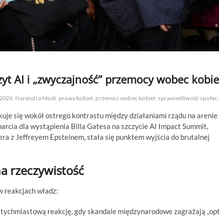
yt AI i „zwyczajność” przemocy wobec kobie
 2026
Narendra Modi
prawa kobiet
przemoc wobec kobiet
sprawiedliwość społec
kuje się wokół ostrego kontrastu między działaniami rządu na arenie
rcia dla wystąpienia Billa Gatesa na szczycie AI Impact Summit,
 z Jeffreyem Epsteinem, stała się punktem wyjścia do brutalnej
a rzeczywistość
w reakcjach władz:
tychmiastową reakcję, gdy skandale międzynarodowe zagrażają „op