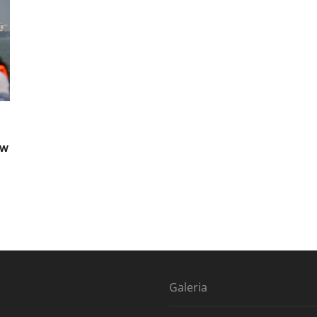
ów
Galeria