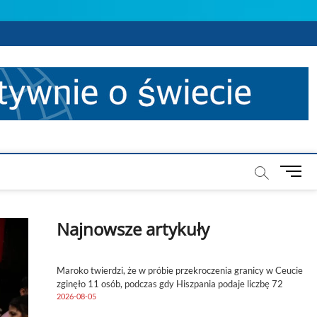
M
e
n
u
Najnowsze artykuły
B
u
t
Maroko twierdzi, że w próbie przekroczenia granicy w Ceucie
t
zginęło 11 osób, podczas gdy Hiszpania podaje liczbę 72
o
2026-08-05
n