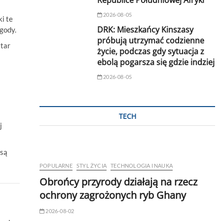
Republice Południowej Afryki
2026-08-05
ki te
DRK: Mieszkańcy Kinszasy
gody.
próbują utrzymać codzienne
tar
życie, podczas gdy sytuacja z
ebolą pogarsza się gdzie indziej
2026-08-05
TECH
j
 są
POPULARNE
STYL ŻYCIA
TECHNOLOGIA I NAUKA
Obrońcy przyrody działają na rzecz
ochrony zagrożonych ryb Ghany
2026-08-02