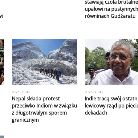
stawiają czoła brutal
upałowi na pustynnyc
wi
równinach Gudźaratu
2026-05-05
2026-05-05
Nepal składa protest
Indie tracą swój ostatn
przeciwko Indiom w związku
lewicowy rząd po pięci
z długotrwałym sporem
dekadach
granicznym