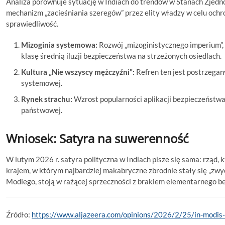
Analiza porównuje sytuację w Indiach do trendów w Stanach Zjed
mechanizm „zacieśniania szeregów” przez elity władzy w celu ochr
sprawiedliwość.
Mizoginia systemowa:
Rozwój „mizoginistycznego imperium”, 
klasę średnią iluzji bezpieczeństwa na strzeżonych osiedlach.
Kultura „Nie wszyscy mężczyźni”:
Refren ten jest postrzegan
systemowej.
Rynek strachu:
Wzrost popularności aplikacji bezpieczeństw
państwowej.
Wniosek: Satyra na suwerenność
W lutym 2026 r. satyra polityczna w Indiach pisze się sama: rząd, k
krajem, w którym najbardziej makabryczne zbrodnie stały się „zwy
Modiego, stoją w rażącej sprzeczności z brakiem elementarnego be
Źródło:
https://www.aljazeera.com/opinions/2026/2/25/in-modis-