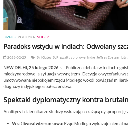
BIZNES
POLITYKA
SLIDER
Paradoks wstydu w Indiach: Odwołany szcz
2026-02-25
Bill Gates
BJP
gwałty zbiorowe
Indie
Jeffrey Epstein
luty
NEW DELHI, 25 lutego 2026 r.
– Publiczna debata w Indiach ognis
międzynarodowej a sytuacją wewnętrzną. Decyzja o wycofaniu wspa
umotywowana niepokojem rządu Modiego wokół powiązań miliardera
diagnozy indyjskiego społeczeństwa.
Spektakl dyplomatyczny kontra brutaln
Analitycy i dziennikarze śledczy wskazują na rażącą dysproporcję 
Wrażliwość wizerunkowa:
Rząd Modiego wykazuje niemal na