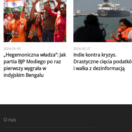
2026-05-05
2026-03-27
„Hegemoniczna władza”: Jak
Indie kontra kryzys.
partia BJP Modiego po raz
Drastyczne cięcia podatk
pierwszy wygrała w
i walka z dezinformacją
indyjskim Bengalu
O nas