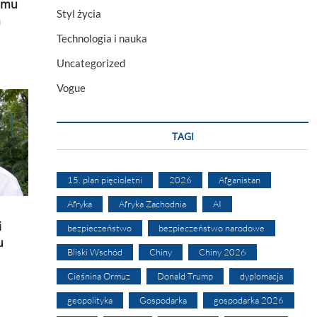
nemu
Styl życia
h
Technologia i nauka
Uncategorized
Vogue
TAGI
15. plan pięcioletni
2026
Afganistan
Afryka
Afryka Zachodnia
AI
i
bezpieczeństwo
bezpieczeństwo narodowe
u
Bliski Wschód
Chiny
Chiny 2026
Cieśnina Ormuz
Donald Trump
dyplomacja
geopolityka
Gospodarka
gospodarka 2026