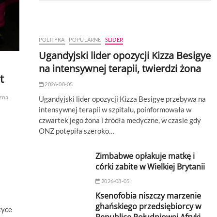
POLITYKA
POPULARNE
SLIDER
Ugandyjski lider opozycji Kizza Besigye
na intensywnej terapii, twierdzi żona
t
2026-08-05
zna
Ugandyjski lider opozycji Kizza Besigye przebywa na
intensywnej terapii w szpitalu, poinformowała w
czwartek jego żona i źródła medyczne, w czasie gdy
ONZ potępiła szeroko…
Zimbabwe opłakuje matkę i
córki zabite w Wielkiej Brytanii
2026-08-05
Ksenofobia niszczy marzenie
ghańskiego przedsiębiorcy w
tyce