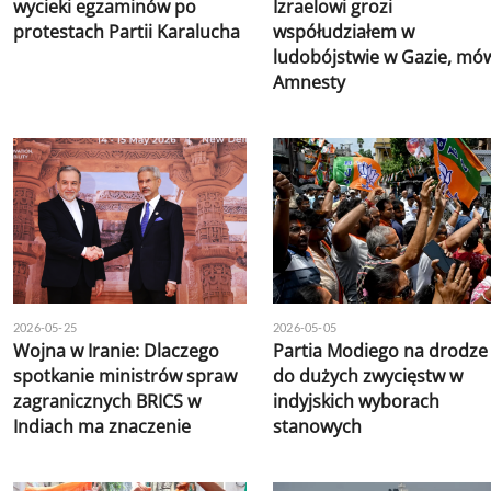
wycieki egzaminów po
Izraelowi grozi
protestach Partii Karalucha
współudziałem w
ludobójstwie w Gazie, mó
Amnesty
2026-05-25
2026-05-05
Wojna w Iranie: Dlaczego
Partia Modiego na drodze
spotkanie ministrów spraw
do dużych zwycięstw w
zagranicznych BRICS w
indyjskich wyborach
Indiach ma znaczenie
stanowych