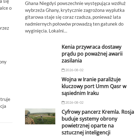
a się
Ghana Niegdyś powszechnie występująca wzdłuż
alce o
wybrzeża Ghany, krytycznie zagrożona wyplutka
gitarowa staje się coraz rzadsza, ponieważ lata
nadmiernych połowów prowadzą ten gatunek do
przez
wyginięcia. Lokalni…
Kenia przywraca dostawy
prądu po poważnej awarii
zasilania
rony
2026-08-02
Wojna w Iranie paraliżuje
kluczowy port Umm Qasr w
sąsiednim Iraku
struje
2026-08-02
cja
Cyfrowy pancerz Kremla. Rosja
buduje systemy obrony
powietrznej oparte na
sztucznej inteligencji