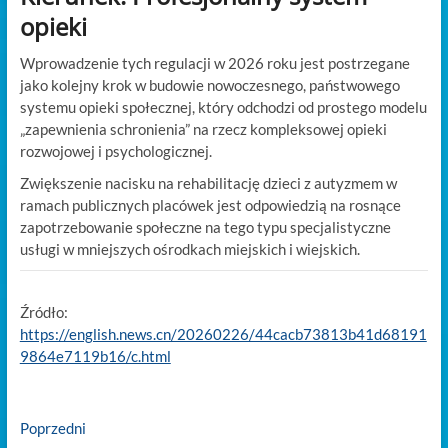
opieki
Wprowadzenie tych regulacji w 2026 roku jest postrzegane
jako kolejny krok w budowie nowoczesnego, państwowego
systemu opieki społecznej, który odchodzi od prostego modelu
„zapewnienia schronienia” na rzecz kompleksowej opieki
rozwojowej i psychologicznej.
Zwiększenie nacisku na rehabilitację dzieci z autyzmem w
ramach publicznych placówek jest odpowiedzią na rosnące
zapotrzebowanie społeczne na tego typu specjalistyczne
usługi w mniejszych ośrodkach miejskich i wiejskich.
Źródło:
https://english.news.cn/20260226/44cacb73813b41d68191
9864e7119b16/c.html
Nawigacja
Previous
Poprzedni