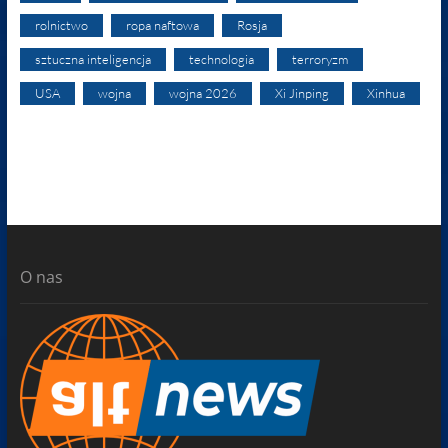
rolnictwo
ropa naftowa
Rosja
sztuczna inteligencja
technologia
terroryzm
USA
wojna
wojna 2026
Xi Jinping
Xinhua
O nas