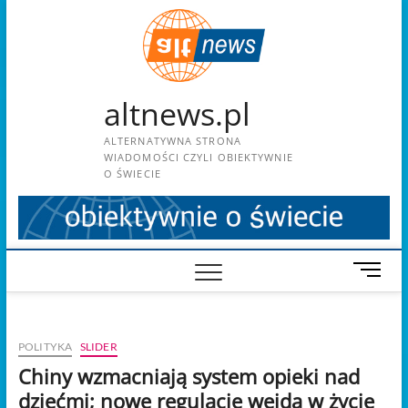
Skip
to
content
altnews.pl
ALTERNATYWNA STRONA
WIADOMOŚCI CZYLI OBIEKTYWNIE
O ŚWIECIE
M
e
n
u
POLITYKA
SLIDER
B
u
Chiny wzmacniają system opieki nad
t
dziećmi; nowe regulacje wejdą w życie