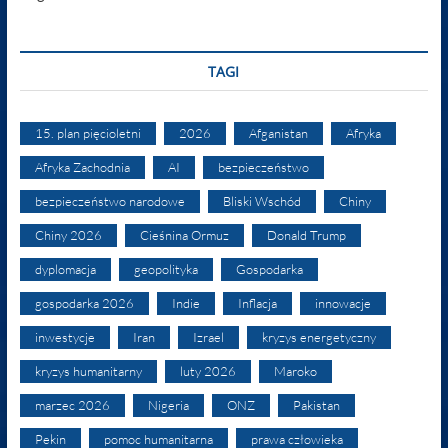
TAGI
15. plan pięcioletni
2026
Afganistan
Afryka
Afryka Zachodnia
AI
bezpieczeństwo
bezpieczeństwo narodowe
Bliski Wschód
Chiny
Chiny 2026
Cieśnina Ormuz
Donald Trump
dyplomacja
geopolityka
Gospodarka
gospodarka 2026
Indie
Inflacja
innowacje
inwestycje
Iran
Izrael
kryzys energetyczny
kryzys humanitarny
luty 2026
Maroko
marzec 2026
Nigeria
ONZ
Pakistan
Pekin
pomoc humanitarna
prawa człowieka