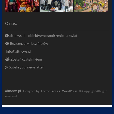
O nas:
altnews.pl - obiektywne spojrzenie na świat
Bez cenzury i bez filtrów
info@altnews.pl
Zostań czytelnikiem
Subskrybuj newslatter
altnews.pl
| Designed by:
Theme Freesia
|
WordPress
| © Copyright All right
reserved