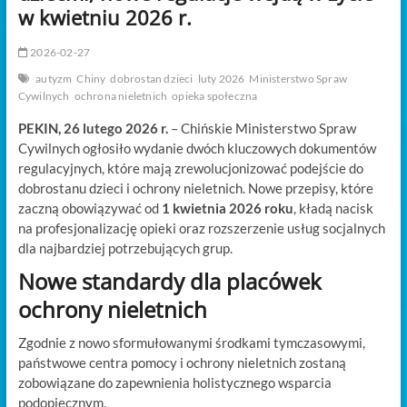
t
w kwietniu 2026 r.
o
n
2026-02-27
autyzm
Chiny
dobrostan dzieci
luty 2026
Ministerstwo Spraw
Cywilnych
ochrona nieletnich
opieka społeczna
PEKIN, 26 lutego 2026 r.
– Chińskie Ministerstwo Spraw
Cywilnych ogłosiło wydanie dwóch kluczowych dokumentów
regulacyjnych, które mają zrewolucjonizować podejście do
dobrostanu dzieci i ochrony nieletnich. Nowe przepisy, które
zaczną obowiązywać od
1 kwietnia 2026 roku
, kładą nacisk
na profesjonalizację opieki oraz rozszerzenie usług socjalnych
dla najbardziej potrzebujących grup.
Nowe standardy dla placówek
ochrony nieletnich
Zgodnie z nowo sformułowanymi środkami tymczasowymi,
państwowe centra pomocy i ochrony nieletnich zostaną
zobowiązane do zapewnienia holistycznego wsparcia
podopiecznym.