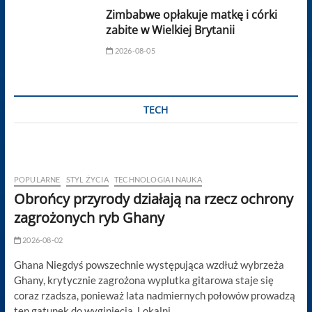
Zimbabwe opłakuje matkę i córki
zabite w Wielkiej Brytanii
2026-08-05
TECH
POPULARNE
STYL ŻYCIA
TECHNOLOGIA I NAUKA
Obrońcy przyrody działają na rzecz ochrony
zagrożonych ryb Ghany
2026-08-02
Ghana Niegdyś powszechnie występująca wzdłuż wybrzeża
Ghany, krytycznie zagrożona wyplutka gitarowa staje się
coraz rzadsza, ponieważ lata nadmiernych połowów prowadzą
ten gatunek do wyginięcia. Lokalni…