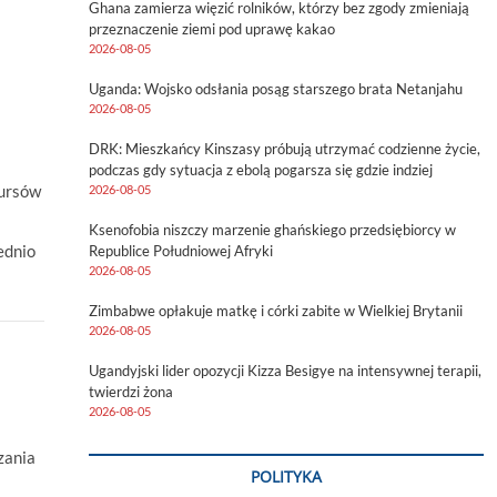
Ghana zamierza więzić rolników, którzy bez zgody zmieniają
przeznaczenie ziemi pod uprawę kakao
2026-08-05
Uganda: Wojsko odsłania posąg starszego brata Netanjahu
2026-08-05
DRK: Mieszkańcy Kinszasy próbują utrzymać codzienne życie,
podczas gdy sytuacja z ebolą pogarsza się gdzie indziej
kursów
2026-08-05
Ksenofobia niszczy marzenie ghańskiego przedsiębiorcy w
ednio
Republice Południowej Afryki
2026-08-05
Zimbabwe opłakuje matkę i córki zabite w Wielkiej Brytanii
2026-08-05
Ugandyjski lider opozycji Kizza Besigye na intensywnej terapii,
twierdzi żona
2026-08-05
zania
POLITYKA