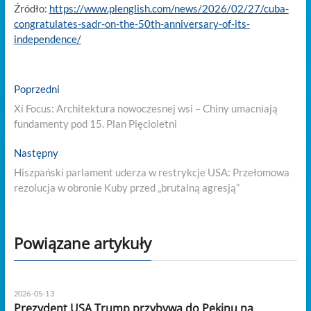
Źródło:
https://www.plenglish.com/news/2026/02/27/cuba-
congratulates-sadr-on-the-50th-anniversary-of-its-
independence/
Nawigacja
Previous
Poprzedni
post:
wpisu
Xi Focus: Architektura nowoczesnej wsi – Chiny umacniają
fundamenty pod 15. Plan Pięcioletni
Next
Następny
post:
Hiszpański parlament uderza w restrykcje USA: Przełomowa
rezolucja w obronie Kuby przed „brutalną agresją”
Powiązane artykuły
2026-05-13
Prezydent USA Trump przybywa do Pekinu na