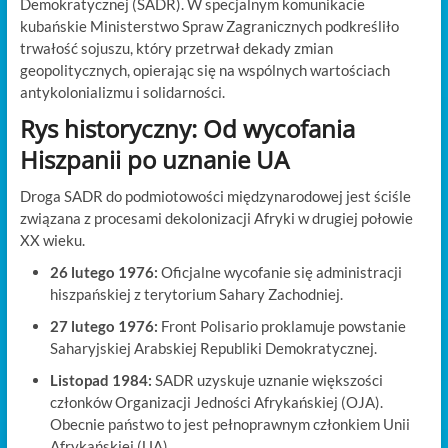
Demokratycznej (SADR). W specjalnym komunikacie
kubańskie Ministerstwo Spraw Zagranicznych podkreśliło
trwałość sojuszu, który przetrwał dekady zmian
geopolitycznych, opierając się na wspólnych wartościach
antykolonializmu i solidarności.
Rys historyczny: Od wycofania
Hiszpanii po uznanie UA
Droga SADR do podmiotowości międzynarodowej jest ściśle
związana z procesami dekolonizacji Afryki w drugiej połowie
XX wieku.
26 lutego 1976:
Oficjalne wycofanie się administracji
hiszpańskiej z terytorium Sahary Zachodniej.
27 lutego 1976:
Front Polisario proklamuje powstanie
Saharyjskiej Arabskiej Republiki Demokratycznej.
Listopad 1984:
SADR uzyskuje uznanie większości
członków Organizacji Jedności Afrykańskiej (OJA).
Obecnie państwo to jest pełnoprawnym członkiem Unii
Afrykańskiej (UA).