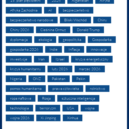
15. plan pięcioletni
2026
Afganistan
Afryka
Afryka Zachodnia
AI
bezpieczeństwo
bezpieczeństwo narodowe
Bliski Wschód
Chiny
Chiny 2026
Cieśnina Ormuz
Donald Trump
dyplomacja
ekologia
geopolityka
Gospodarka
gospodarka 2026
Indie
Inflacja
innowacje
inwestycje
Iran
Izrael
kryzys energetyczny
kryzys humanitarny
luty 2026
marzec 2026
Nigeria
ONZ
Pakistan
Pekin
pomoc humanitarna
prawa człowieka
rolnictwo
ropa naftowa
Rosja
sztuczna inteligencja
technologia
terroryzm
USA
wojna
wojna 2026
Xi Jinping
Xinhua