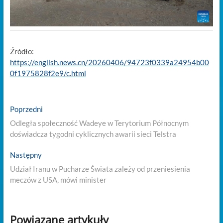
Źródło:
https://english.news.cn/20260406/94723f0339a24954b00
0f1975828f2e9/c.html
Nawigacja
Previous
Poprzedni
post:
wpisu
Odległa społeczność Wadeye w Terytorium Północnym
doświadcza tygodni cyklicznych awarii sieci Telstra
Next
Następny
post:
Udział Iranu w Pucharze Świata zależy od przeniesienia
meczów z USA, mówi minister
Powiązane artykuły