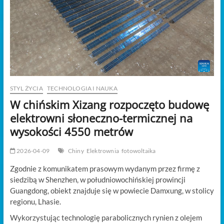
t
o
n
STYL ŻYCIA
TECHNOLOGIA I NAUKA
W chińskim Xizang rozpoczęto budowę
elektrowni słoneczno-termicznej na
wysokości 4550 metrów
2026-04-09
Chiny
Elektrownia
fotowoltaika
Zgodnie z komunikatem prasowym wydanym przez firmę z
siedzibą w Shenzhen, w południowochińskiej prowincji
Guangdong, obiekt znajduje się w powiecie Damxung, w stolicy
regionu, Lhasie.
Wykorzystując technologię parabolicznych rynien z olejem