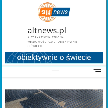
Skip
to
content
altnews.pl
ALTERNATYWNA STRONA
WIADOMOŚCI CZYLI OBIEKTYWNIE
O ŚWIECIE
M
e
n
u
B
u
t