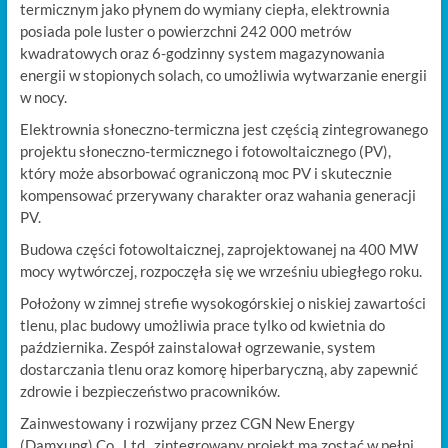
termicznym jako płynem do wymiany ciepła, elektrownia
posiada pole luster o powierzchni 242 000 metrów
kwadratowych oraz 6-godzinny system magazynowania
energii w stopionych solach, co umożliwia wytwarzanie energii
w nocy.
Elektrownia słoneczno-termiczna jest częścią zintegrowanego
projektu słoneczno-termicznego i fotowoltaicznego (PV),
który może absorbować ograniczoną moc PV i skutecznie
kompensować przerywany charakter oraz wahania generacji
PV.
Budowa części fotowoltaicznej, zaprojektowanej na 400 MW
mocy wytwórczej, rozpoczęła się we wrześniu ubiegłego roku.
Położony w zimnej strefie wysokogórskiej o niskiej zawartości
tlenu, plac budowy umożliwia prace tylko od kwietnia do
października. Zespół zainstalował ogrzewanie, system
dostarczania tlenu oraz komorę hiperbaryczną, aby zapewnić
zdrowie i bezpieczeństwo pracowników.
Zainwestowany i rozwijany przez CGN New Energy
(Damxung) Co., Ltd., zintegrowany projekt ma zostać w pełni