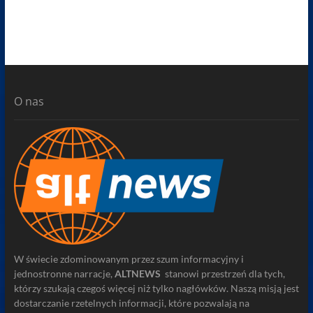
O nas
W świecie zdominowanym przez szum informacyjny i
jednostronne narracje,
ALTNEWS
stanowi przestrzeń dla tych,
którzy szukają czegoś więcej niż tylko nagłówków. Naszą misją jest
dostarczanie rzetelnych informacji, które pozwalają na