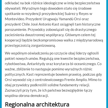
odkładać na bok różnice ideologiczne w imię bezpieczeństwa
obywateli. Wyraźnym tego dowodem stało się środowe
spotkanie w rezydencji prezydenckiej Suárez y Reyes w
Montevideo. Prezydent Urugwaju Yamandú Orsi oraz
prezydent Chile José Antonio Kast osiągnęli tam historyczne
porozumienie. Przywódcy zobowiązali się do drastycznego
zacieśnienia dwustronnej współpracy. Głównym celem tej
kooperacji będzie bezkompromisowa walka z międzynarodową
przestępczością zorganizowaną.
We wspólnym oświadczeniu po szczycie obaj liderzy ogłosili
pakiet nowych umów. Regulują one kwestie bezpieczeństwa,
rybołówstwa, Antarktydy oraz korytarza bi-oceanicznego. Co
ważne, zbliżenie to następuje pomimo wyraźnych różnic
politycznych. Kast reprezentuje bowiem prawicę, podczas gdy
Orsi wywodzi się z centrolewicowego Frente Amplio. Mimo to
obaj przywódcy podkreślili solidne fundamenty relacji.
Zaznaczyli przy tym, że ich państwa bezwzględnie łączy
wspólna obrona demokracji.
Regionalna architektura