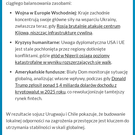
ciągłego balansowania zasobami:
Wojna w Europie Wschodniej:
Kraje zachodnie
koncentrują swoje główne siły na wsparciu Ukrainy,
zwłaszcza teraz, gdy
Rosja brutalnie atakuje centrum
Kijowa, niszcząc infrastrukturę cywilną
.
Kryzysy humanitarne:
Uwaga dyplomatyczna USA i UE
jest stale pochłonięta przez regiony dotknięte
konfliktami, gdzie
głód w Nigerii osiąga poziomy
katastrofalne w wyniku rozszerzających się walk
.
Amerykańskie fundusze:
Biały Dom monitoruje sytuację
globalną, analizując własne wpływy, podczas gdy
Donald
Trump zgłosił ponad 1,4 miliarda dolarów dochodu z
kryptowalut w 2025 roku
, co rewolucjonizuje tamtejszy
rynek fintech.
W rezultacie sojusz Urugwaju i Chile pokazuje, że budowanie
lokalnej odporności na zagrożenia przestępcze jest kluczem do
utrzymania stabilności w skali globalnej.