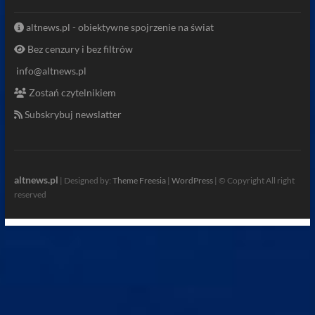
altnews.pl - obiektywne spojrzenie na świat
Bez cenzury i bez filtrów
info@altnews.pl
Zostań czytelnikiem
Subskrybuj newslatter
altnews.pl
| Designed by:
Theme Freesia
|
WordPress
| © Copyright All right
reserved