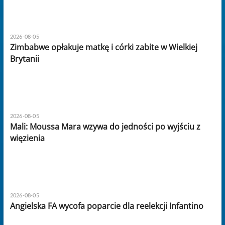
2026-08-05
Zimbabwe opłakuje matkę i córki zabite w Wielkiej
Brytanii
2026-08-05
Mali: Moussa Mara wzywa do jedności po wyjściu z
więzienia
2026-08-05
Angielska FA wycofa poparcie dla reelekcji Infantino