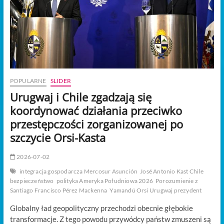
t
o
n
POPULARNE
SLIDER
Urugwaj i Chile zgadzają się
koordynować działania przeciwko
przestępczości zorganizowanej po
szczycie Orsi-Kasta
2026-07-02
integracja gospodarcza Mercosur Asunción
José Antonio Kast Chile
bezpieczeństwo
polityka Ameryka Południowa 2026
Porozumienie z
Santiago Francisco Pérez Mackenna
Yamandú Orsi Urugwaj prezydent
Globalny ład geopolityczny przechodzi obecnie głębokie
transformacje. Z tego powodu przywódcy państw zmuszeni są