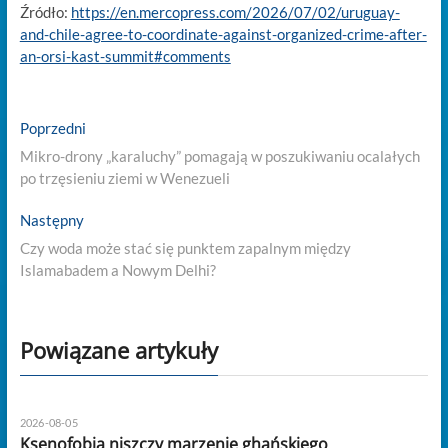
Źródło:
https://en.mercopress.com/2026/07/02/uruguay-
and-chile-agree-to-coordinate-against-organized-crime-after-
an-orsi-kast-summit#comments
Nawigacja
Previous
Poprzedni
post:
wpisu
Mikro-drony „karaluchy” pomagają w poszukiwaniu ocalałych
po trzęsieniu ziemi w Wenezueli
Next
Następny
post:
Czy woda może stać się punktem zapalnym między
Islamabadem a Nowym Delhi?
Powiązane artykuły
2026-08-05
Ksenofobia niszczy marzenie ghańskiego