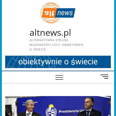
Skip
to
content
altnews.pl
ALTERNATYWNA STRONA
WIADOMOŚCI CZYLI OBIEKTYWNIE
O ŚWIECIE
M
e
n
u
B
u
t