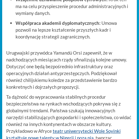
ma na celu przyspieszenie procedur administracyjnych i
wymiany danych.
Współpraca akademii dyplomatycznych:
Umowa
pozwoli na lepsze kształcenie przyszłych kadr i
koordynację strategii zagranicznych.
Urugwajski przywódca Yamandú Orsi zapewnił, że w
nadchodzących miesiącach rządy sfinalizują kolejne umowy.
Dotyczyć one będą bezpośrednio infrastruktury oraz
operacyjnych działań antyprzestępczych. Podziękował
również chilijskiemu koledze za przedstawienie bardzo
konkretnych i dojrzałych propozycji.
Ta dążność do wypracowania stabilnych procedur
bezpieczeństwa na rynkach wschodzących pokrywa się z
globalnymi trendami. Państwa szukają innowacyjnych
narzędzi stabilizujących gospodarki i społeczeństwa, co widać
również na innych kontynentach w obszarze kultury.
Przykładowo w Afryce
teatr uniwersytecki Wole Soyinki
kształtuje nowe talenty w Nigerii i poza nią
, tworząc