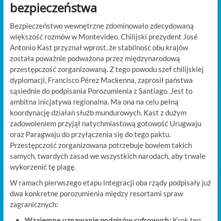
bezpieczeństwa
Bezpieczeństwo wewnętrzne zdominowało zdecydowaną
większość rozmów w Montevideo. Chilijski prezydent José
Antonio Kast przyznał wprost, że stabilność obu krajów
została poważnie podważona przez międzynarodową
przestępczość zorganizowaną. Z tego powodu szef chilijskiej
dyplomacji, Francisco Pérez Mackenna, zaprosił państwa
sąsiednie do podpisania Porozumienia z Santiago. Jest to
ambitna inicjatywa regionalna. Ma ona na celu pełną
koordynację działań służb mundurowych. Kast z dużym
zadowoleniem przyjął natychmiastową gotowość Urugwaju
oraz Paragwaju do przyłączenia się do tego paktu.
Przestępczość zorganizowana potrzebuje bowiem takich
samych, twardych zasad we wszystkich narodach, aby trwale
wykorzenić tę plagę.
W ramach pierwszego etapu integracji oba rządy podpisały już
dwa konkretne porozumienia między resortami spraw
zagranicznych:
Wzajemne uznawanie podpisów cyfrowych:
Krok ten