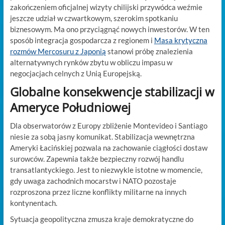
zakończeniem oficjalnej wizyty chilijski przywódca weźmie
jeszcze udział w czwartkowym, szerokim spotkaniu
biznesowym. Ma ono przyciągnąć nowych inwestorów. W ten
sposób integracja gospodarcza z regionem i
Masa krytyczna
rozmów Mercosuru z Japonią
stanowi próbę znalezienia
alternatywnych rynków zbytu w obliczu impasu w
negocjacjach celnych z Unią Europejską.
Globalne konsekwencje stabilizacji w
Ameryce Południowej
Dla obserwatorów z Europy zbliżenie Montevideo i Santiago
niesie za sobą jasny komunikat. Stabilizacja wewnętrzna
Ameryki Łacińskiej pozwala na zachowanie ciągłości dostaw
surowców. Zapewnia także bezpieczny rozwój handlu
transatlantyckiego. Jest to niezwykle istotne w momencie,
gdy uwaga zachodnich mocarstw i NATO pozostaje
rozproszona przez liczne konflikty militarne na innych
kontynentach.
Sytuacja geopolityczna zmusza kraje demokratyczne do