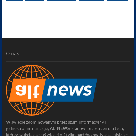
O nas
W świecie zdominowanym przez szum informacyjny i
jednostronne narracje,
ALTNEWS
stanowi przestrzeń dla tych,
którzy szukają czegoś więcej niż tylko nagłówków. Naszą misją jest