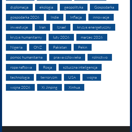
dyplomacja
ekologia
geopolityka
Gospodarka
gospodarka 2026
Indie
Inflacja
innowacje
inwestycje
Iran
Izrael
kryzys energetyczny
kryzys humanitarny
luty 2026
marzec 2026
Nigeria
ONZ
Pakistan
Pekin
pomoc humanitarna
prawa człowieka
rolnictwo
ropa naftowa
Rosja
sztuczna inteligencja
technologia
terroryzm
USA
wojna
wojna 2026
Xi Jinping
Xinhua