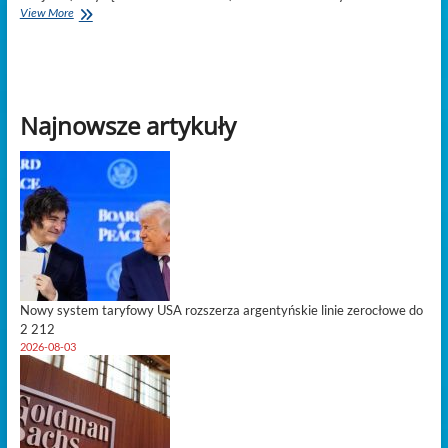
Chiny
View More
otwierają
rynek
dla
Afryki:
Koniec
Najnowsze artykuły
ceł
dla
53
państw
od
1
maja
Nowy system taryfowy USA rozszerza argentyńskie linie zerocłowe do
2 212
2026-08-03