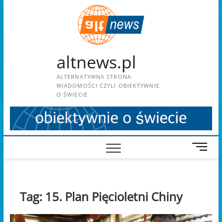
Skip
to
content
altnews.pl
ALTERNATYWNA STRONA
WIADOMOŚCI CZYLI OBIEKTYWNIE
O ŚWIECIE
M
e
n
u
B
Tag:
15. Plan Pięcioletni Chiny
u
t