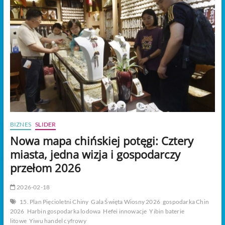
t
o
n
BIZNES
SLIDER
Nowa mapa chińskiej potęgi: Cztery
miasta, jedna wizja i gospodarczy
przełom 2026
2026-02-18
15. Plan Pięcioletni Chiny
Gala Święta Wiosny 2026
gospodarka Chin
2026
Harbin gospodarka lodowa
Hefei innowacje
Yibin baterie
litowe
Yiwu handel cyfrowy