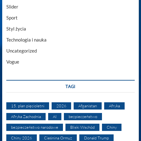
Slider
Sport
Styl życia
Technologia i nauka
Uncategorized
Vogue
TAGI
15. plan pięcioletni
2026
Afganistan
Afryka
Afryka Zachodnia
AI
bezpieczeństwo
bezpieczeństwo narodowe
Bliski Wschód
Chiny
Chiny 2026
Cieśnina Ormuz
Donald Trump