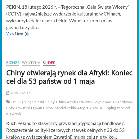
PEKIN, 18 lutego 2026 r. – Tegoroczna „Gala Święta Wiosny”
(CCTV), najważniejsze wydarzenie kulturalne w Chinach,
wykroczyła daleko poza Pekin. Wybór czterech miast
gospodarzy dla…
Nowa
View More
mapa
chińskiej
potęgi:
Cztery
miasta,
BIZNES
POLITYKA
SLIDER
jedna
Chiny otwierają rynek dla Afryki: Koniec
wizja
i
ceł dla 53 państw od 1 maja
gospodarczy
przełom
2026-02-15
2026
15. Plan Pięcioletni Chiny
Chiny Afryka cła 2026
dyplomacja handlowa
Chin
Eswatini Tajwan Chiny
handel Pekin-Afryka 2026
Xi Jinping zero ceł
dla Afryki
Ruch Pekinu to klasyczny przykład „dyplomacji handlowej”.
Rozszerzenie polityki zerowych stawek celnych z 33 do 53
krajów (z wyłączeniem Eswatini) ma na celu nie tylko…