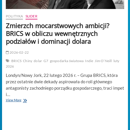
POLITYKA
SLIDER
Zmierzch mocarstwowych ambicji?
BRICS w obliczu wewnętrznych
podziałów i dominacji dolara
2026-02-22
BRICS
Chiny
dolar
G7
gospodarka światowa
Indie
Jim O’Neill
luty
2026
Londyn/Nowy Jork, 22 lutego 2026 r. – Grupa BRICS, która
przez ostatnie dwie dekady aspirowała do roli głównego
antagonisty zachodniego porządku gospodarczego, traci impet
i…
Zmierzch
View More
mocarstwowych
ambicji?
BRICS
w
obliczu