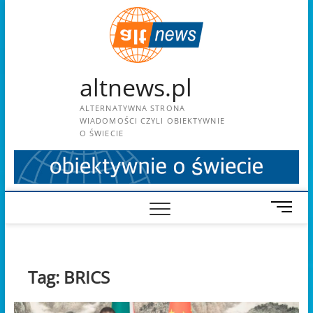
Skip
to
content
altnews.pl
ALTERNATYWNA STRONA
WIADOMOŚCI CZYLI OBIEKTYWNIE
O ŚWIECIE
M
e
n
u
B
Tag:
BRICS
u
t