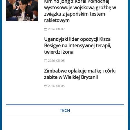
Kim Yo Jong z Korei Północnej
wystosowuje wojskową groźbę w
związku z japońskim testem
rakietowym
2026-08-07
Ugandyjski lider opozycji Kizza
Besigye na intensywnej terapii,
twierdzi żona
2026-08-05
Zimbabwe opłakuje matkę i córki
zabite w Wielkiej Brytanii
2026-08-05
TECH