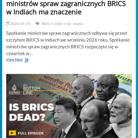
ministrów spraw zagranicznych BRICS
w Indiach ma znaczenie
2026-05-25
BRICS
Indie
Iran
wojna
Spotkanie ministrów spraw zagranicznych odbywa się przed
szczytem BRICS w Indiach we wrześniu 2026 roku. Spotkanie
ministrów spraw zagranicznych BRICS rozpoczęło się w
czwartek w…
Wojna
View More
w
Iranie:
Dlaczego
spotkanie
ministrów
spraw
zagranicznych
BRICS
w
Indiach
ma
znaczenie