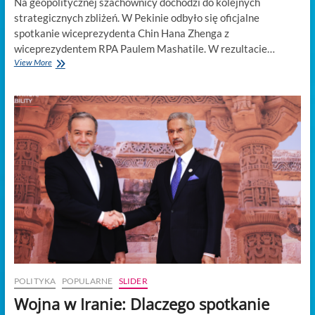
Na geopolitycznej szachownicy dochodzi do kolejnych
strategicznych zbliżeń. W Pekinie odbyło się oficjalne
spotkanie wiceprezydenta Chin Hana Zhenga z
wiceprezydentem RPA Paulem Mashatile. W rezultacie…
Przetasowania
View More
w
bloku
BRICS:
Chiński
wiceprezydent
spotkał
się
z
partnerem
z
RPA
POLITYKA
POPULARNE
SLIDER
Wojna w Iranie: Dlaczego spotkanie