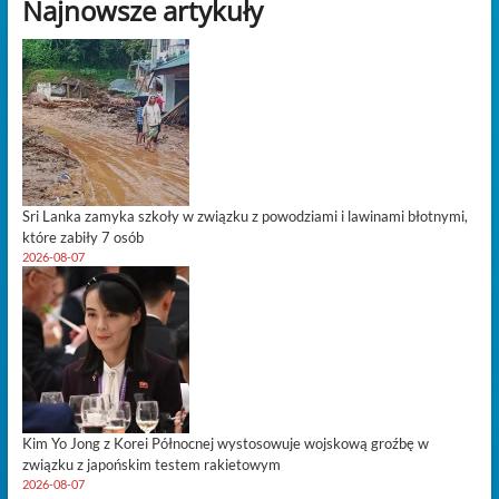
Najnowsze artykuły
wewnętrznych
podziałów
i
dominacji
dolara
Sri Lanka zamyka szkoły w związku z powodziami i lawinami błotnymi,
które zabiły 7 osób
2026-08-07
Kim Yo Jong z Korei Północnej wystosowuje wojskową groźbę w
związku z japońskim testem rakietowym
2026-08-07