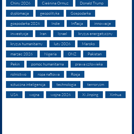
Chiny 2026
Cieśnina Ormuz
Donald Trump
dyplomacja
geopolityka
Gospodarka
gospodarka 2026
Indie
Inflacja
innowacje
inwestycje
Iran
Izrael
kryzys energetyczny
kryzys humanitarny
luty 2026
Maroko
marzec 2026
Nigeria
ONZ
Pakistan
Pekin
pomoc humanitarna
prawa człowieka
rolnictwo
ropa naftowa
Rosja
sztuczna inteligencja
technologia
terroryzm
USA
wojna
wojna 2026
Xi Jinping
Xinhua