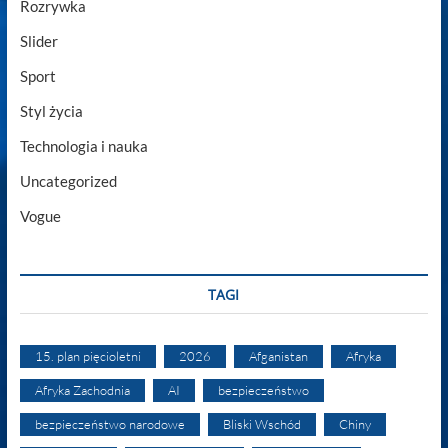
Rozrywka
Slider
Sport
Styl życia
Technologia i nauka
Uncategorized
Vogue
TAGI
15. plan pięcioletni
2026
Afganistan
Afryka
Afryka Zachodnia
AI
bezpieczeństwo
bezpieczeństwo narodowe
Bliski Wschód
Chiny