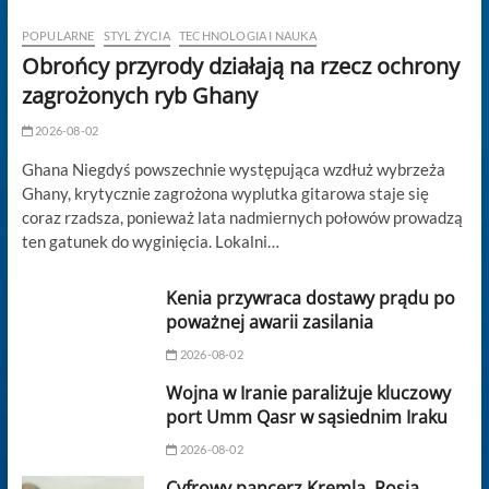
POPULARNE
STYL ŻYCIA
TECHNOLOGIA I NAUKA
Obrońcy przyrody działają na rzecz ochrony
zagrożonych ryb Ghany
2026-08-02
Ghana Niegdyś powszechnie występująca wzdłuż wybrzeża
Ghany, krytycznie zagrożona wyplutka gitarowa staje się
coraz rzadsza, ponieważ lata nadmiernych połowów prowadzą
ten gatunek do wyginięcia. Lokalni…
Kenia przywraca dostawy prądu po
poważnej awarii zasilania
2026-08-02
Wojna w Iranie paraliżuje kluczowy
port Umm Qasr w sąsiednim Iraku
2026-08-02
Cyfrowy pancerz Kremla. Rosja