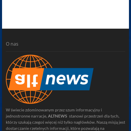
O nas
W świecie zdominowanym przez szum informacyjny i
jednostronne narracje,
ALTNEWS
stanowi przestrzeń dla tych,
którzy szukają czegoś więcej niż tylko nagłówków. Naszą misją jest
dostarczanie rzetelnych informacji, które pozwalają na