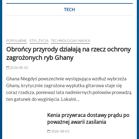
TECH
POPULARNE
STYL ŻYCIA
TECHNOLOGIA I NAUKA
Obrońcy przyrody działają na rzecz ochrony
zagrożonych ryb Ghany
2026-08-02
Ghana Niegdyś powszechnie występująca wzdłuż wybrzeża
Ghany, krytycznie zagrożona wyplutka gitarowa staje się
coraz rzadsza, ponieważ lata nadmiernych połowów prowadzą
ten gatunek do wyginięcia. Lokalni…
Kenia przywraca dostawy prądu po
poważnej awarii zasilania
2026-08-02