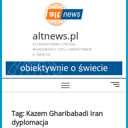
Skip
to
content
altnews.pl
ALTERNATYWNA STRONA
WIADOMOŚCI CZYLI OBIEKTYWNIE
O ŚWIECIE
M
e
n
u
B
Tag:
Kazem Gharibabadi Iran
u
dyplomacja
t