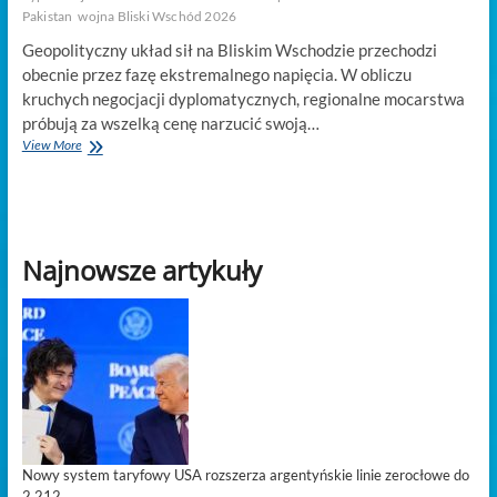
Pakistan
wojna Bliski Wschód 2026
Geopolityczny układ sił na Bliskim Wschodzie przechodzi
obecnie przez fazę ekstremalnego napięcia. W obliczu
kruchych negocjacji dyplomatycznych, regionalne mocarstwa
próbują za wszelką cenę narzucić swoją…
Turecki
View More
Erdogan:
Izrael
nie
może
'storpedować’
Najnowsze artykuły
porozumienia
USA-
Iran
Nowy system taryfowy USA rozszerza argentyńskie linie zerocłowe do
2 212