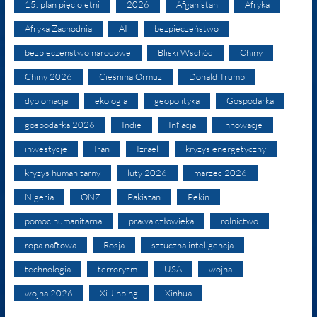
15. plan pięcioletni
2026
Afganistan
Afryka
Afryka Zachodnia
AI
bezpieczeństwo
bezpieczeństwo narodowe
Bliski Wschód
Chiny
Chiny 2026
Cieśnina Ormuz
Donald Trump
dyplomacja
ekologia
geopolityka
Gospodarka
gospodarka 2026
Indie
Inflacja
innowacje
inwestycje
Iran
Izrael
kryzys energetyczny
kryzys humanitarny
luty 2026
marzec 2026
Nigeria
ONZ
Pakistan
Pekin
pomoc humanitarna
prawa człowieka
rolnictwo
ropa naftowa
Rosja
sztuczna inteligencja
technologia
terroryzm
USA
wojna
wojna 2026
Xi Jinping
Xinhua