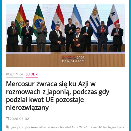
t
o
n
POLITYKA
SLIDER
Mercosur zwraca się ku Azji w
rozmowach z Japonią, podczas gdy
podział kwot UE pozostaje
nierozwiązany
2026-07-02
geopolityka Ameryka Łacińska handel Azja 2026
Javier Milei Argentyna