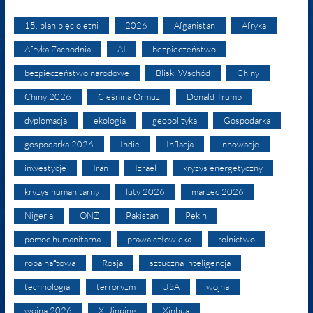
15. plan pięcioletni
2026
Afganistan
Afryka
Afryka Zachodnia
AI
bezpieczeństwo
bezpieczeństwo narodowe
Bliski Wschód
Chiny
Chiny 2026
Cieśnina Ormuz
Donald Trump
dyplomacja
ekologia
geopolityka
Gospodarka
gospodarka 2026
Indie
Inflacja
innowacje
inwestycje
Iran
Izrael
kryzys energetyczny
kryzys humanitarny
luty 2026
marzec 2026
Nigeria
ONZ
Pakistan
Pekin
pomoc humanitarna
prawa człowieka
rolnictwo
ropa naftowa
Rosja
sztuczna inteligencja
technologia
terroryzm
USA
wojna
wojna 2026
Xi Jinping
Xinhua