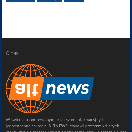
O nas
W świecie zdominowanym przez szum informacyjny i
jednostronne narracje,
ALTNEWS
stanowi przestrzeń dla tych,
którzy szukają czegoś więcej niż tylko nagłówków. Naszą misją jest