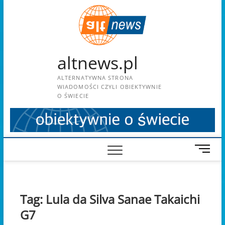
Skip
to
content
altnews.pl
ALTERNATYWNA STRONA
WIADOMOŚCI CZYLI OBIEKTYWNIE
O ŚWIECIE
M
e
n
u
B
Tag:
Lula da Silva Sanae Takaichi
u
G7
t