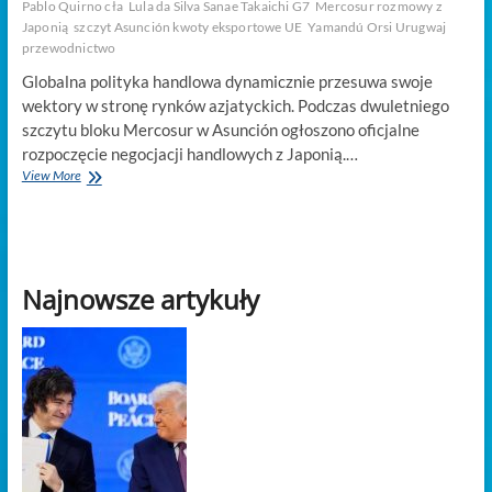
Pablo Quirno cła
Lula da Silva Sanae Takaichi G7
Mercosur rozmowy z
Japonią
szczyt Asunción kwoty eksportowe UE
Yamandú Orsi Urugwaj
przewodnictwo
Globalna polityka handlowa dynamicznie przesuwa swoje
wektory w stronę rynków azjatyckich. Podczas dwuletniego
szczytu bloku Mercosur w Asunción ogłoszono oficjalne
rozpoczęcie negocjacji handlowych z Japonią.…
Mercosur
View More
zwraca
się
ku
Azji
w
Najnowsze artykuły
rozmowach
z
Japonią,
podczas
gdy
podział
kwot
UE
pozostaje
nierozwiązany