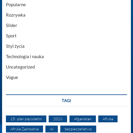
Popularne
Rozrywka
Slider
Sport
Styl życia
Technologia i nauka
Uncategorized
Vogue
TAGI
15. plan pięcioletni
2026
Afganistan
Afryka
Afryka Zachodnia
AI
bezpieczeństwo