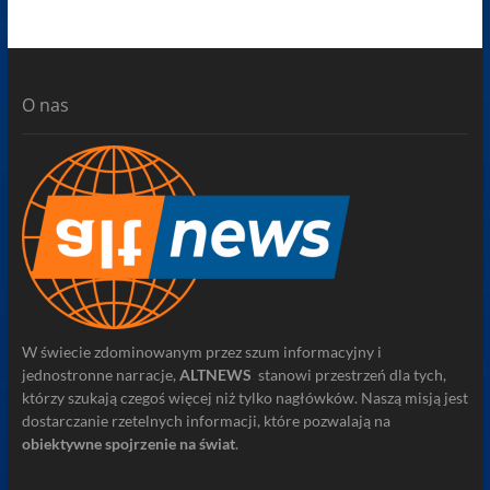
O nas
W świecie zdominowanym przez szum informacyjny i
jednostronne narracje,
ALTNEWS
stanowi przestrzeń dla tych,
którzy szukają czegoś więcej niż tylko nagłówków. Naszą misją jest
dostarczanie rzetelnych informacji, które pozwalają na
obiektywne spojrzenie na świat
.