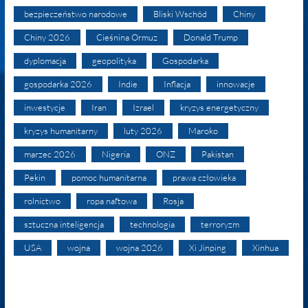
bezpieczeństwo narodowe
Bliski Wschód
Chiny
Chiny 2026
Cieśnina Ormuz
Donald Trump
dyplomacja
geopolityka
Gospodarka
gospodarka 2026
Indie
Inflacja
innowacje
inwestycje
Iran
Izrael
kryzys energetyczny
kryzys humanitarny
luty 2026
Maroko
marzec 2026
Nigeria
ONZ
Pakistan
Pekin
pomoc humanitarna
prawa człowieka
rolnictwo
ropa naftowa
Rosja
sztuczna inteligencja
technologia
terroryzm
USA
wojna
wojna 2026
Xi Jinping
Xinhua