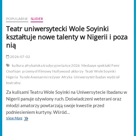
t
o
n
POPULARNE
SLIDER
Teatr uniwersytecki Wole Soyinki
kształtuje nowe talenty w Nigerii i poza
nią
2026-07-02
kultura afrykańska tradycyjne tańce 2026
Medaaye spektakl Femi
Osofisan
przemysł filmowy Nollywood aktorzy
Teatr Wole Soyinki
Nigeria
Tunde Awosanmi reżyser Afryka
Uniwersytet Ibadan wydział
teatralny
Za kulisami Teatru Wole Soyinki na Uniwersytecie Ibadanu w
Nigerii panuje ożywiony ruch. Doświadczeni weterani oraz
młodzi amatorzy powtarzają swoje kwestie przed
podniesieniem kurtyny. Wśród…
Teatr
View More
uniwersytecki
Wole
Soyinki