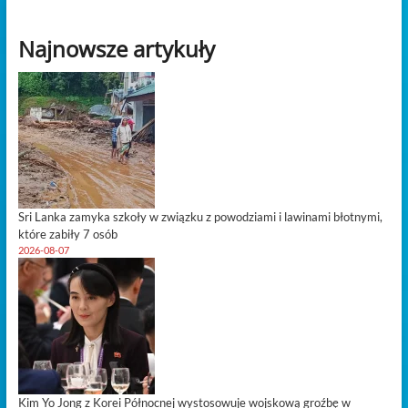
kształtuje
nowe
Najnowsze artykuły
talenty
w
Nigerii
i
poza
nią
Sri Lanka zamyka szkoły w związku z powodziami i lawinami błotnymi,
które zabiły 7 osób
2026-08-07
Kim Yo Jong z Korei Północnej wystosowuje wojskową groźbę w