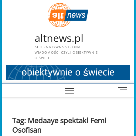
Skip
to
content
altnews.pl
ALTERNATYWNA STRONA
WIADOMOŚCI CZYLI OBIEKTYWNIE
O ŚWIECIE
M
e
n
u
B
Tag:
Medaaye spektakl Femi
u
Osofisan
t