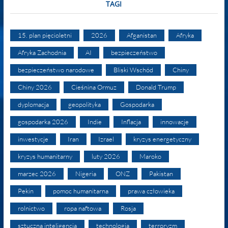
TAGI
15. plan pięcioletni
2026
Afganistan
Afryka
Afryka Zachodnia
AI
bezpieczeństwo
bezpieczeństwo narodowe
Bliski Wschód
Chiny
Chiny 2026
Cieśnina Ormuz
Donald Trump
dyplomacja
geopolityka
Gospodarka
gospodarka 2026
Indie
Inflacja
innowacje
inwestycje
Iran
Izrael
kryzys energetyczny
kryzys humanitarny
luty 2026
Maroko
marzec 2026
Nigeria
ONZ
Pakistan
Pekin
pomoc humanitarna
prawa człowieka
rolnictwo
ropa naftowa
Rosja
sztuczna inteligencja
technologia
terroryzm