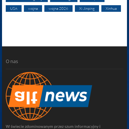
USA
wojna
wojna 2026
Xi Jinping
Xinhua
O nas
W świecie zdominowanym przez szum informacyjny i