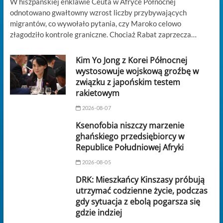
W hiszpańskiej enklawie Ceuta w Afryce Północnej
odnotowano gwałtowny wzrost liczby przybywających
migrantów, co wywołało pytania, czy Maroko celowo
złagodziło kontrole graniczne. Chociaż Rabat zaprzecza…
Kim Yo Jong z Korei Północnej
wystosowuje wojskową groźbę w
związku z japońskim testem
rakietowym
2026-08-07
Ksenofobia niszczy marzenie
ghańskiego przedsiębiorcy w
Republice Południowej Afryki
2026-08-05
DRK: Mieszkańcy Kinszasy próbują
utrzymać codzienne życie, podczas
gdy sytuacja z ebolą pogarsza się
gdzie indziej