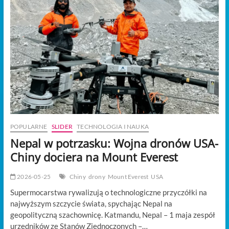
t
o
n
POPULARNE
SLIDER
TECHNOLOGIA I NAUKA
Nepal w potrzasku: Wojna dronów USA-
Chiny dociera na Mount Everest
2026-05-25
Chiny
drony
Mount Everest
USA
Supermocarstwa rywalizują o technologiczne przyczółki na
najwyższym szczycie świata, spychając Nepal na
geopolityczną szachownicę. Katmandu, Nepal – 1 maja zespół
urzędników ze Stanów Zjednoczonych –…