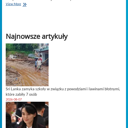
Nepal
View More
w
potrzasku:
Wojna
dronów
USA-
Najnowsze artykuły
Chiny
dociera
na
Mount
Everest
Sri Lanka zamyka szkoły w związku z powodziami i lawinami błotnymi,
które zabiły 7 osób
2026-08-07