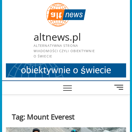
Skip
to
content
altnews.pl
ALTERNATYWNA STRONA
WIADOMOŚCI CZYLI OBIEKTYWNIE
O ŚWIECIE
M
e
n
u
B
Tag:
Mount Everest
u
t