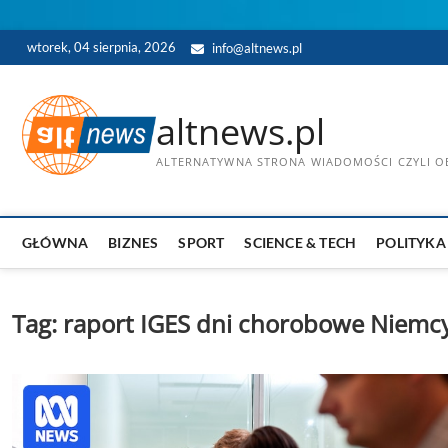
Skip
wtorek, 04 sierpnia, 2026
info@altnews.pl
to
content
altnews.pl
ALTERNATYWNA STRONA WIADOMOŚCI CZYLI OB
GŁÓWNA
BIZNES
SPORT
SCIENCE & TECH
POLITYKA
Tag:
raport IGES dni chorobowe Niemc