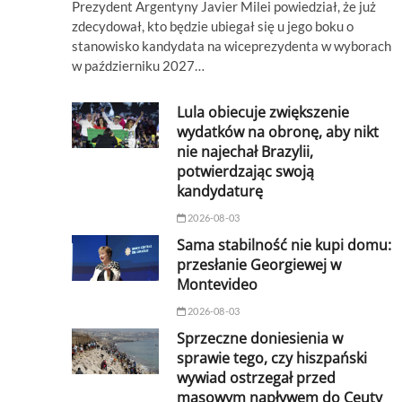
Prezydent Argentyny Javier Milei powiedział, że już
zdecydował, kto będzie ubiegał się u jego boku o
stanowisko kandydata na wiceprezydenta w wyborach
w październiku 2027…
Lula obiecuje zwiększenie
wydatków na obronę, aby nikt
nie najechał Brazylii,
potwierdzając swoją
kandydaturę
2026-08-03
Sama stabilność nie kupi domu:
przesłanie Georgiewej w
Montevideo
2026-08-03
Sprzeczne doniesienia w
sprawie tego, czy hiszpański
wywiad ostrzegał przed
masowym napływem do Ceuty