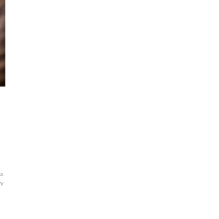
sa
wy