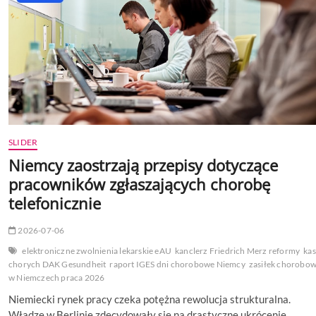
SLIDER
Niemcy zaostrzają przepisy dotyczące
pracowników zgłaszających chorobę
telefonicznie
2026-07-06
elektroniczne zwolnienia lekarskie eAU
kanclerz Friedrich Merz reformy
ka
chorych DAK Gesundheit
raport IGES dni chorobowe Niemcy
zasiłek chorobo
w Niemczech praca 2026
Niemiecki rynek pracy czeka potężna rewolucja strukturalna.
Władze w Berlinie zdecydowały się na drastyczne ukrócenie