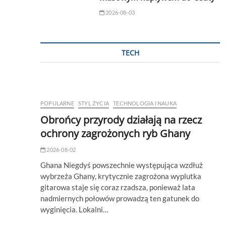
2026-08-03
TECH
POPULARNE
STYL ŻYCIA
TECHNOLOGIA I NAUKA
Obrońcy przyrody działają na rzecz
ochrony zagrożonych ryb Ghany
2026-08-02
Ghana Niegdyś powszechnie występująca wzdłuż
wybrzeża Ghany, krytycznie zagrożona wyplutka
gitarowa staje się coraz rzadsza, ponieważ lata
nadmiernych połowów prowadzą ten gatunek do
wyginięcia. Lokalni…