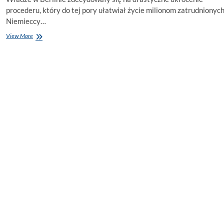
procederu, który do tej pory ułatwiał życie milionom zatrudnionych
Niemieccy…
Niemcy
View More
zaostrzają
przepisy
dotyczące
pracowników
zgłaszających
chorobę
telefonicznie