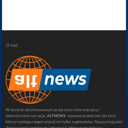
O nas
W świecie zdominowanym przez szum informacyjny i
jednostronne narracje,
ALTNEWS
stanowi przestrzeń dla tych,
którzy szukają czegoś więcej niż tylko nagłówków. Naszą misją jest
dostarczanie rzetelnych informacji, które pozwalają na