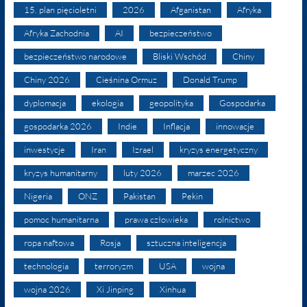
15. plan pięcioletni
2026
Afganistan
Afryka
Afryka Zachodnia
AI
bezpieczeństwo
bezpieczeństwo narodowe
Bliski Wschód
Chiny
Chiny 2026
Cieśnina Ormuz
Donald Trump
dyplomacja
ekologia
geopolityka
Gospodarka
gospodarka 2026
Indie
Inflacja
innowacje
inwestycje
Iran
Izrael
kryzys energetyczny
kryzys humanitarny
luty 2026
marzec 2026
Nigeria
ONZ
Pakistan
Pekin
pomoc humanitarna
prawa człowieka
rolnictwo
ropa naftowa
Rosja
sztuczna inteligencja
technologia
terroryzm
USA
wojna
wojna 2026
Xi Jinping
Xinhua