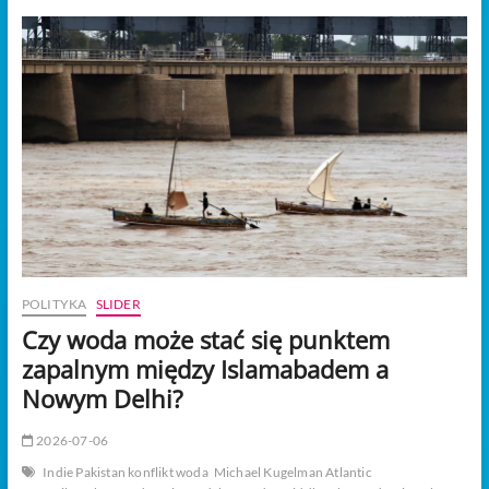
t
o
n
POLITYKA
SLIDER
Czy woda może stać się punktem
zapalnym między Islamabadem a
Nowym Delhi?
2026-07-06
Indie Pakistan konflikt woda
Michael Kugelman Atlantic