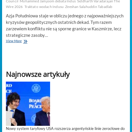
Council
Mohammed Jamjoom debata Indus
Siddharth Varadarajan The
Wire 2026
Traktat o wodach Indusu
Zeeshan Salahuddin Tabadlab
Azja Południowa staje w obliczu jednego z najpoważniejszych
kryzysów geopolitycznych ostatnich dekad. Tym razem
zarzewiem konfliktu nie są sporne granice w Kaszmirze, lecz
strategiczne zasoby…
Czy
View More
woda
może
stać
się
punktem
Najnowsze artykuły
zapalnym
między
Islamabadem
a
Nowym
Delhi?
Nowy system taryfowy USA rozszerza argentyńskie linie zerocłowe do