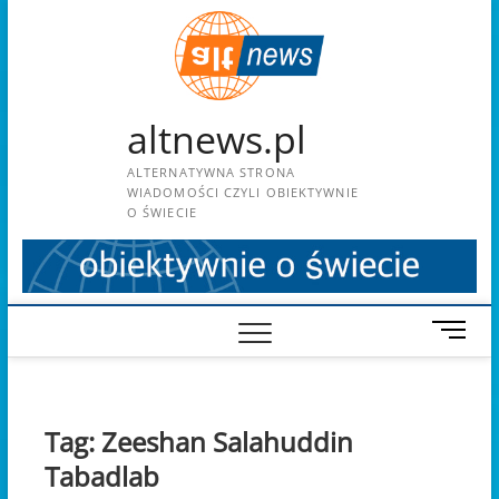
Skip
to
content
altnews.pl
ALTERNATYWNA STRONA
WIADOMOŚCI CZYLI OBIEKTYWNIE
O ŚWIECIE
M
e
n
u
B
Tag:
Zeeshan Salahuddin
u
Tabadlab
t