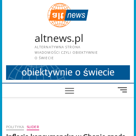
Skip
to
content
altnews.pl
ALTERNATYWNA STRONA
WIADOMOŚCI CZYLI OBIEKTYWNIE
O ŚWIECIE
M
e
n
u
B
u
POLITYKA
SLIDER
t