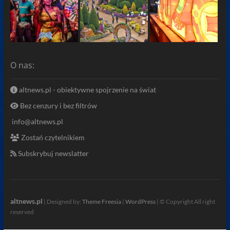
O nas:
altnews.pl - obiektywne spojrzenie na świat
Bez cenzury i bez filtrów
info@altnews.pl
Zostań czytelnikiem
Subskrybuj newslatter
altnews.pl
| Designed by:
Theme Freesia
|
WordPress
| © Copyright All right
reserved