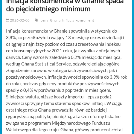
Inflacja konsumencka w Ghanie spada
t
do pięcioletniego minimum
o
n
2026-02-05
ceny
Ghana
Inflacja
konsument
Inflacja konsumencka w Ghanie spowolniła w styczniu do
3,8%, co przedłużyło trwający 13 miesięcy okres dezinflacji i
osiągnęło najniższy poziom od czasu zresetowania indeksu
cen konsumpcyjnych w 2021 roku, jak wynika z oficjalnych
danych. Ceny wzrosły zaledwie o 0,2% miesiąc do miesiąca,
według Ghana Statistical Service, odzwierciedlając ogólne
złagodzenie zarówno w kategoriach żywnościowych, jak i
pozażywnościowych. Inflacja żywności spowolniła do 3,9% rok
do roku, podczas gdy ceny produktów pozażywnościowych
spadły o 0,4% w porównaniu z poprzednim miesiącem.
Silniejsza waluta, niższe koszty importu i lepsza podaż
żywności sprzyjały temu stałemu spadkowi inflacji. W ciągu
ostatniego roku Ghana prowadziła również bardziej
rygorystyczną politykę pieniężną, a także reformy fiskalne
związane z programem Międzynarodowego Funduszu
Walutowego dla tego kraju. Ghana, główny producent złota i