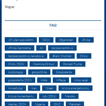
Vogue
TAGI
15. plan pięcioletni
2026
Afganistan
Afryka
Afryka Zachodnia
AI
bezpieczeństwo
bezpieczeństwo narodowe
Bliski Wschód
Chiny
Chiny 2026
Cieśnina Ormuz
Donald Trump
dyplomacja
geopolityka
Gospodarka
gospodarka 2026
Indie
Inflacja
innowacje
inwestycje
Iran
Izrael
kryzys energetyczny
kryzys humanitarny
luty 2026
Maroko
marzec 2026
Nigeria
ONZ
Pakistan