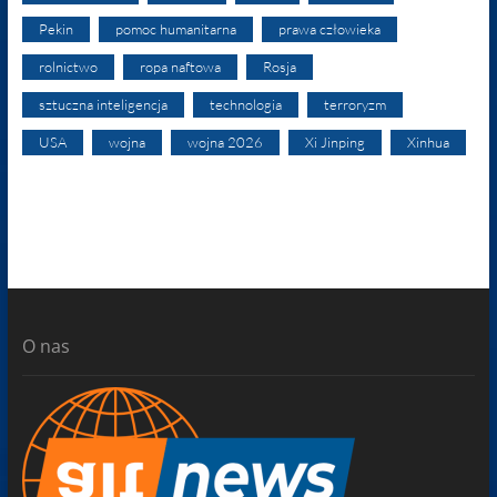
Pekin
pomoc humanitarna
prawa człowieka
rolnictwo
ropa naftowa
Rosja
sztuczna inteligencja
technologia
terroryzm
USA
wojna
wojna 2026
Xi Jinping
Xinhua
O nas