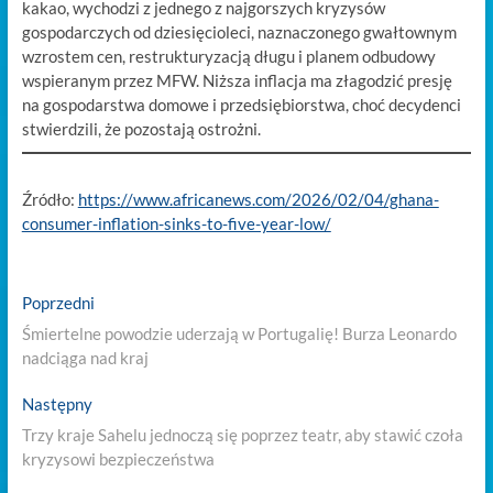
kakao, wychodzi z jednego z najgorszych kryzysów
gospodarczych od dziesięcioleci, naznaczonego gwałtownym
wzrostem cen, restrukturyzacją długu i planem odbudowy
wspieranym przez MFW. Niższa inflacja ma złagodzić presję
na gospodarstwa domowe i przedsiębiorstwa, choć decydenci
stwierdzili, że pozostają ostrożni.
Źródło:
https://www.africanews.com/2026/02/04/ghana-
consumer-inflation-sinks-to-five-year-low/
Nawigacja
Previous
Poprzedni
post:
wpisu
Śmiertelne powodzie uderzają w Portugalię! Burza Leonardo
nadciąga nad kraj
Next
Następny
post:
Trzy kraje Sahelu jednoczą się poprzez teatr, aby stawić czoła
kryzysowi bezpieczeństwa