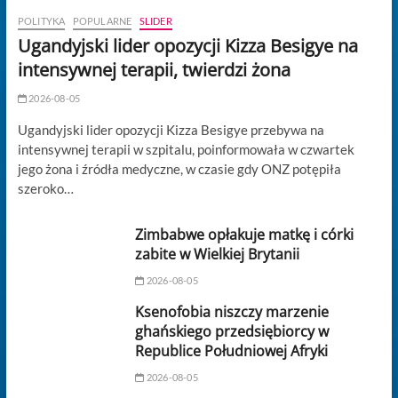
POLITYKA
POPULARNE
SLIDER
Ugandyjski lider opozycji Kizza Besigye na
intensywnej terapii, twierdzi żona
2026-08-05
Ugandyjski lider opozycji Kizza Besigye przebywa na
intensywnej terapii w szpitalu, poinformowała w czwartek
jego żona i źródła medyczne, w czasie gdy ONZ potępiła
szeroko…
Zimbabwe opłakuje matkę i córki
zabite w Wielkiej Brytanii
2026-08-05
Ksenofobia niszczy marzenie
ghańskiego przedsiębiorcy w
Republice Południowej Afryki
2026-08-05