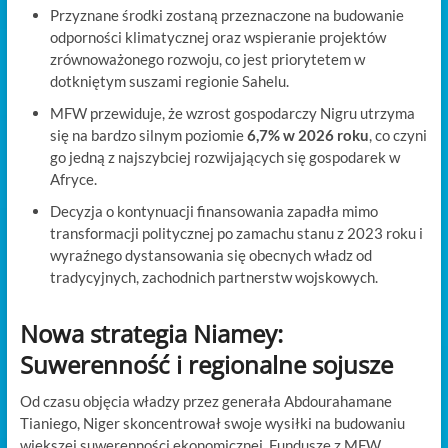
Przyznane środki zostaną przeznaczone na budowanie
odporności klimatycznej oraz wspieranie projektów
zrównoważonego rozwoju, co jest priorytetem w
dotkniętym suszami regionie Sahelu.
MFW przewiduje, że wzrost gospodarczy Nigru utrzyma
się na bardzo silnym poziomie
6,7% w 2026 roku
, co czyni
go jedną z najszybciej rozwijających się gospodarek w
Afryce.
Decyzja o kontynuacji finansowania zapadła mimo
transformacji politycznej po zamachu stanu z 2023 roku i
wyraźnego dystansowania się obecnych władz od
tradycyjnych, zachodnich partnerstw wojskowych.
Nowa strategia Niamey:
Suwerenność i regionalne sojusze
Od czasu objęcia władzy przez generała Abdourahamane
Tianiego, Niger skoncentrował swoje wysiłki na budowaniu
większej suwerenności ekonomicznej. Fundusze z MFW