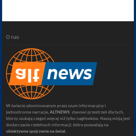
O nas
W świecie zdominowanym przez szum informacyjny i
jednostronne narracje,
ALTNEWS
stanowi przestrzeń dla tych,
którzy szukają czegoś więcej niż tylko nagłówków. Naszą misją jest
dostarczanie rzetelnych informacji, które pozwalają na
obiektywne spojrzenie na świat
.