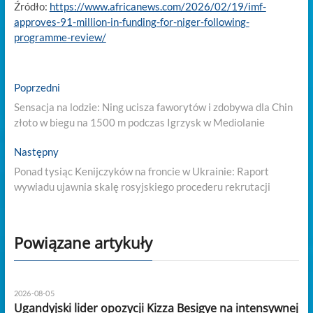
Źródło:
https://www.africanews.com/2026/02/19/imf-
approves-91-million-in-funding-for-niger-following-
programme-review/
Nawigacja
Previous
Poprzedni
post:
wpisu
Sensacja na lodzie: Ning ucisza faworytów i zdobywa dla Chin
złoto w biegu na 1500 m podczas Igrzysk w Mediolanie
Next
Następny
post:
Ponad tysiąc Kenijczyków na froncie w Ukrainie: Raport
wywiadu ujawnia skalę rosyjskiego procederu rekrutacji
Powiązane artykuły
2026-08-05
Ugandyjski lider opozycji Kizza Besigye na intensywnej