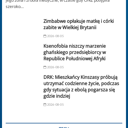
jego żona i źródła medyczne, w czasie gdy ONZ potępiła
szeroko…
Zimbabwe opłakuje matkę i córki
zabite w Wielkiej Brytanii
2026-08-05
Ksenofobia niszczy marzenie
ghańskiego przedsiębiorcy w
Republice Południowej Afryki
2026-08-05
DRK: Mieszkańcy Kinszasy próbują
utrzymać codzienne życie, podczas
gdy sytuacja z ebolą pogarsza się
gdzie indziej
2026-08-05