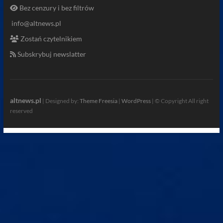
Bez cenzury i bez filtrów
info@altnews.pl
Zostań czytelnikiem
Subskrybuj newslatter
altnews.pl
| Designed by:
Theme Freesia
|
WordPress
| © Copyright All right
reserved