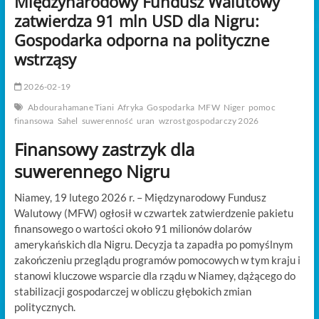
Międzynarodowy Fundusz Walutowy
t
zatwierdza 91 mln USD dla Nigru:
o
n
Gospodarka odporna na polityczne
wstrząsy
2026-02-19
Abdourahamane Tiani
Afryka
Gospodarka
MFW
Niger
pomoc
finansowa
Sahel
suwerenność
uran
wzrost gospodarczy 2026
Finansowy zastrzyk dla
suwerennego Nigru
Niamey, 19 lutego 2026 r. – Międzynarodowy Fundusz
Walutowy (MFW) ogłosił w czwartek zatwierdzenie pakietu
finansowego o wartości około 91 milionów dolarów
amerykańskich dla Nigru. Decyzja ta zapadła po pomyślnym
zakończeniu przeglądu programów pomocowych w tym kraju i
stanowi kluczowe wsparcie dla rządu w Niamey, dążącego do
stabilizacji gospodarczej w obliczu głębokich zmian
politycznych.