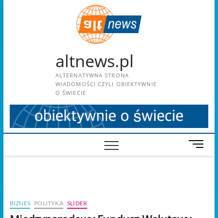
Skip
to
content
altnews.pl
ALTERNATYWNA STRONA
WIADOMOŚCI CZYLI OBIEKTYWNIE
O ŚWIECIE
M
e
n
u
B
u
BIZNES
POLITYKA
SLIDER
t