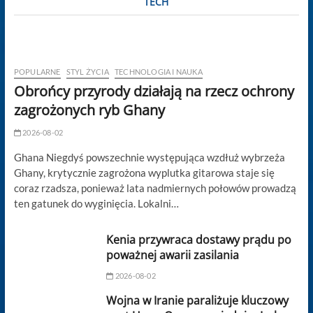
TECH
POPULARNE
STYL ŻYCIA
TECHNOLOGIA I NAUKA
Obrońcy przyrody działają na rzecz ochrony
zagrożonych ryb Ghany
2026-08-02
Ghana Niegdyś powszechnie występująca wzdłuż wybrzeża
Ghany, krytycznie zagrożona wyplutka gitarowa staje się
coraz rzadsza, ponieważ lata nadmiernych połowów prowadzą
ten gatunek do wyginięcia. Lokalni…
Kenia przywraca dostawy prądu po
poważnej awarii zasilania
2026-08-02
Wojna w Iranie paraliżuje kluczowy