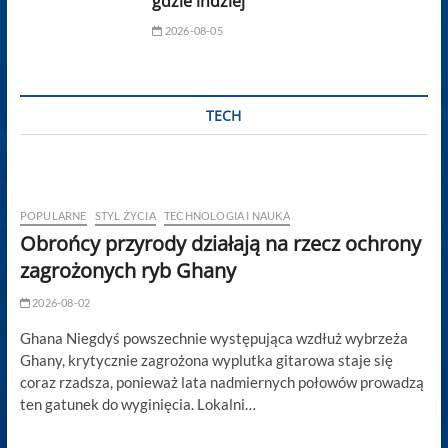
gdzie indziej
2026-08-05
TECH
POPULARNE
STYL ŻYCIA
TECHNOLOGIA I NAUKA
Obrońcy przyrody działają na rzecz ochrony
zagrożonych ryb Ghany
2026-08-02
Ghana Niegdyś powszechnie występująca wzdłuż wybrzeża
Ghany, krytycznie zagrożona wyplutka gitarowa staje się
coraz rzadsza, ponieważ lata nadmiernych połowów prowadzą
ten gatunek do wyginięcia. Lokalni…