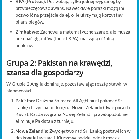
RPA (Proteas):
Potrzebują tylko jednej wygranej, by
przypieczętować awans. Nawet dwie porażki mogą im
pozwolić na przejście dalej, o ile utrzymają korzystny
bilans biegów.
Zimbabwe:
Zachowują matematyczne szanse, ale muszą
pokonać gigantów (Indie i RPA) znaczącą różnicą
punktów.
Grupa 2: Pakistan na krawędzi,
szansa dla gospodarzy
W Grupie 2 Anglia dominuje, pozostawiając resztę stawki w
niepewności.
Pakistan:
Drużyna Salmana Ali Aghi musi pokonać Sri
Lankę i liczyć na potknięcia Nowej Zelandii (dwie porażki
Kiwis). Każda wygrana Nowej Zelandii prawdopodobnie
eliminuje Pakistan z turnieju.
Nowa Zelandia:
Zwycięstwo nad Sri Lanką postawi ich w
doskonałej sytuacji. Kluczowy będzie jednak mecz z