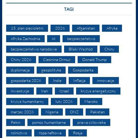
TAGI
15. plan pięcioletni
2026
Afganistan
Afryka
Afryka Zachodnia
AI
bezpieczeństwo
bezpieczeństwo narodowe
Bliski Wschód
Chiny
Chiny 2026
Cieśnina Ormuz
Donald Trump
dyplomacja
geopolityka
Gospodarka
gospodarka 2026
Indie
Inflacja
innowacje
inwestycje
Iran
Izrael
kryzys energetyczny
kryzys humanitarny
luty 2026
Maroko
marzec 2026
Nigeria
ONZ
Pakistan
Pekin
pomoc humanitarna
prawa człowieka
rolnictwo
ropa naftowa
Rosja