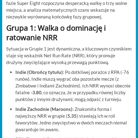
fazie Super Eight rozpoczyna desperacką walkę o trzy wolne
miejsca, a analiza matematycznych szans wskazuje na
niezwykle wyrównaną końcówkę fazy grupowej.
Grupa 1: Walka o dominację i
ratowanie NRR
Sytuacja w Grupie 1 jest dynamiczna, a kluczowym czynnikiem
staje się wskaźnik Net Run Rate (NRR), który promuje
drużyny zwyciężające wysoką przewagą punktową.
Indie (Obrońcy tytułu):
Po dotkliwej porażce z RPA (-76
runów), Indie muszą wygrać oba pozostałe mecze (z
Zimbabwe i Indiami Zachodnimi).
Ich NRR wynosi obecnie
fatalne
-3.80
, co oznacza, że w przypadku równej liczby
punktów z innymi drużynami, mogą odpaść z turnieju.
Indie Zachodnie (Maroons):
Znakomita forma i
najwyższy NRR w grupie (
5.35
) stawiają ich w roli
faworytów. Jedno zwycięstwo w dwóch meczach niemal
gwarantuje im awans.