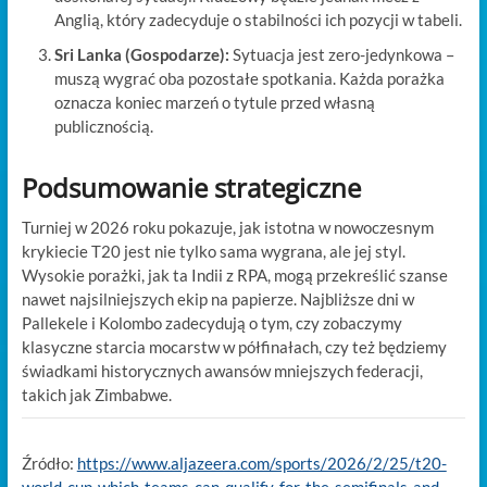
Anglią, który zadecyduje o stabilności ich pozycji w tabeli.
Sri Lanka (Gospodarze):
Sytuacja jest zero-jedynkowa –
muszą wygrać oba pozostałe spotkania. Każda porażka
oznacza koniec marzeń o tytule przed własną
publicznością.
Podsumowanie strategiczne
Turniej w 2026 roku pokazuje, jak istotna w nowoczesnym
krykiecie T20 jest nie tylko sama wygrana, ale jej styl.
Wysokie porażki, jak ta Indii z RPA, mogą przekreślić szanse
nawet najsilniejszych ekip na papierze. Najbliższe dni w
Pallekele i Kolombo zadecydują o tym, czy zobaczymy
klasyczne starcia mocarstw w półfinałach, czy też będziemy
świadkami historycznych awansów mniejszych federacji,
takich jak Zimbabwe.
Źródło:
https://www.aljazeera.com/sports/2026/2/25/t20-