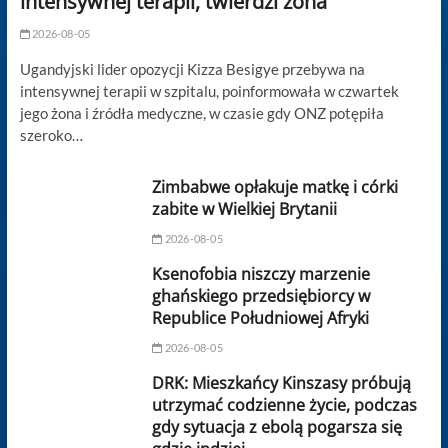
intensywnej terapii, twierdzi żona
2026-08-05
Ugandyjski lider opozycji Kizza Besigye przebywa na
intensywnej terapii w szpitalu, poinformowała w czwartek
jego żona i źródła medyczne, w czasie gdy ONZ potępiła
szeroko…
Zimbabwe opłakuje matkę i córki
zabite w Wielkiej Brytanii
2026-08-05
Ksenofobia niszczy marzenie
ghańskiego przedsiębiorcy w
Republice Południowej Afryki
2026-08-05
DRK: Mieszkańcy Kinszasy próbują
utrzymać codzienne życie, podczas
gdy sytuacja z ebolą pogarsza się