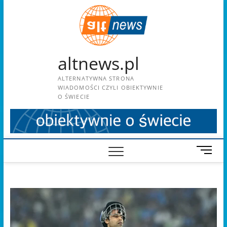
Skip
to
content
altnews.pl
ALTERNATYWNA STRONA
WIADOMOŚCI CZYLI OBIEKTYWNIE
O ŚWIECIE
M
e
n
u
B
u
t