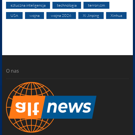
sztuczna inteligencja
technologia
terroryzm
USA
wojna
wojna 2026
Xi Jinping
Xinhua
O nas