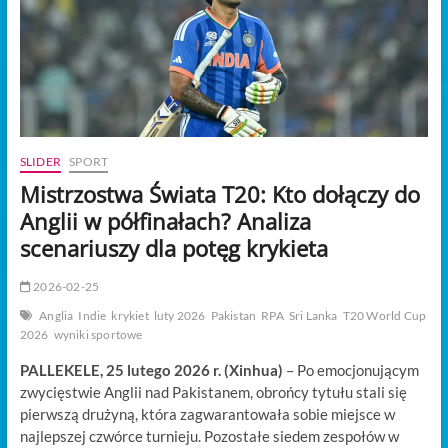
t
o
n
SLIDER
SPORT
Mistrzostwa Świata T20: Kto dołączy do
Anglii w półfinałach? Analiza
scenariuszy dla potęg krykieta
2026-02-25
Anglia
Indie
krykiet
luty 2026
Pakistan
RPA
Sri Lanka
T20 World Cup
2026
wyniki sportowe
PALLEKELE, 25 lutego 2026 r. (Xinhua)
– Po emocjonującym
zwycięstwie Anglii nad Pakistanem, obrońcy tytułu stali się
pierwszą drużyną, która zagwarantowała sobie miejsce w
najlepszej czwórce turnieju. Pozostałe siedem zespołów w