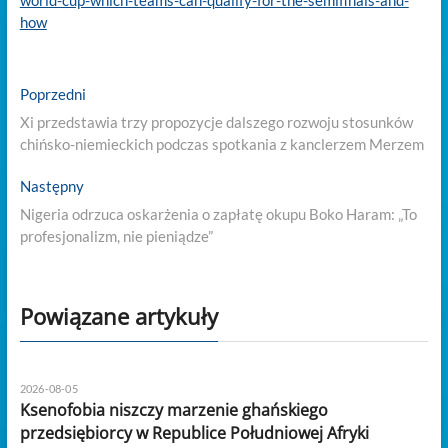
world-cup-which-teams-can-qualify-for-the-semifinals-and-
how
Nawigacja
Previous
Poprzedni
post:
wpisu
Xi przedstawia trzy propozycje dalszego rozwoju stosunków
chińsko-niemieckich podczas spotkania z kanclerzem Merzem
Next
Następny
post:
Nigeria odrzuca oskarżenia o zapłatę okupu Boko Haram: „To
profesjonalizm, nie pieniądze”
Powiązane artykuły
2026-08-05
Ksenofobia niszczy marzenie ghańskiego
przedsiębiorcy w Republice Południowej Afryki