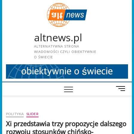
Skip
to
content
altnews.pl
ALTERNATYWNA STRONA
WIADOMOŚCI CZYLI OBIEKTYWNIE
O ŚWIECIE
M
e
n
u
POLITYKA
SLIDER
B
u
Xi przedstawia trzy propozycje dalszego
t
rozwoju stosunków chińsko-