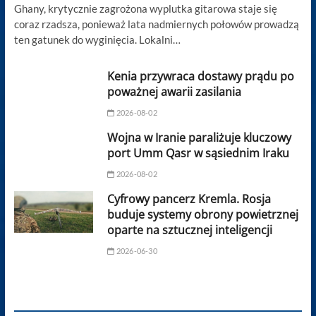
Ghany, krytycznie zagrożona wyplutka gitarowa staje się
coraz rzadsza, ponieważ lata nadmiernych połowów prowadzą
ten gatunek do wyginięcia. Lokalni…
Kenia przywraca dostawy prądu po
poważnej awarii zasilania
2026-08-02
Wojna w Iranie paraliżuje kluczowy
port Umm Qasr w sąsiednim Iraku
2026-08-02
Cyfrowy pancerz Kremla. Rosja
buduje systemy obrony powietrznej
oparte na sztucznej inteligencji
2026-06-30