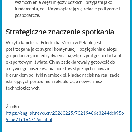
Wzmocnienie więzi międzyludzkich i przyjaźni jako
fundamentu, na którym opierają się relacje polityczne i
gospodarcze.
Strategiczne znaczenie spotkania
Wizyta kanclerza Friedricha Merza w Pekinie jest
postrzegana jako sygnał kontynuacji i pogłębienia dialogu
gospodarczego między dwiema największymi gospodarkami
eksportowymi świata.
Chiny zadeklarowały gotowość do
aktywnego poszukiwania punktów stycznych z nowym
kierunkiem polityki niemieckiej, kładąc nacisk na realizację
istniejących porozumień i eksplorację nowych nisz
technologicznych.
Źródło:
https://english.news.cn/20260225/73219486e3244dcb956
9cb671c164716/c.html