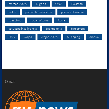
marzec 2026
Nigeria
ONZ
Pakistan
Pekin
pomoc humanitarna
prawa człowieka
rolnictwo
ropa naftowa
Rosja
sztuczna inteligencja
technologia
terroryzm
USA
wojna
wojna 2026
Xi Jinping
Xinhua
O nas