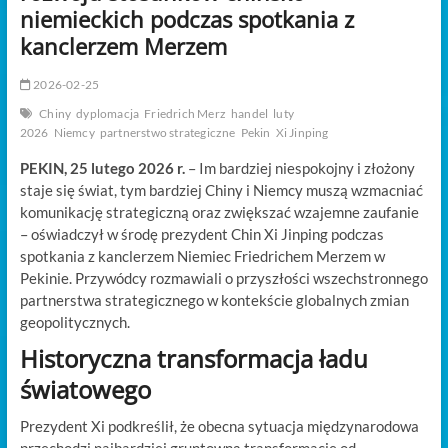
t
niemieckich podczas spotkania z
o
kanclerzem Merzem
n
2026-02-25
Chiny
dyplomacja
Friedrich Merz
handel
luty
2026
Niemcy
partnerstwo strategiczne
Pekin
Xi Jinping
PEKIN, 25 lutego 2026 r.
– Im bardziej niespokojny i złożony
staje się świat, tym bardziej Chiny i Niemcy muszą wzmacniać
komunikację strategiczną oraz zwiększać wzajemne zaufanie
– oświadczył w środę prezydent Chin Xi Jinping podczas
spotkania z kanclerzem Niemiec Friedrichem Merzem w
Pekinie.
Przywódcy rozmawiali o przyszłości wszechstronnego
partnerstwa strategicznego w kontekście globalnych zmian
geopolitycznych.
Historyczna transformacja ładu
światowego
Prezydent Xi podkreślił, że obecna sytuacja międzynarodowa
przechodzi najbardziej gruntowną transformację od