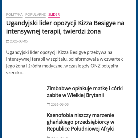
POLITYKA
POPULARNE
SLIDER
Ugandyjski lider opozycji Kizza Besigye na
intensywnej terapii, twierdzi żona
2026-08-05
Ugandyjski lider opozycji Kizza Besigye przebywa na
intensywnej terapii w szpitalu, poinformowała w czwartek
jego żona i źródła medyczne, w czasie gdy ONZ potępiła
szeroko…
Zimbabwe opłakuje matkę i córki
zabite w Wielkiej Brytanii
2026-08-05
Ksenofobia niszczy marzenie
ghańskiego przedsiębiorcy w
Republice Południowej Afryki
2026-08-05