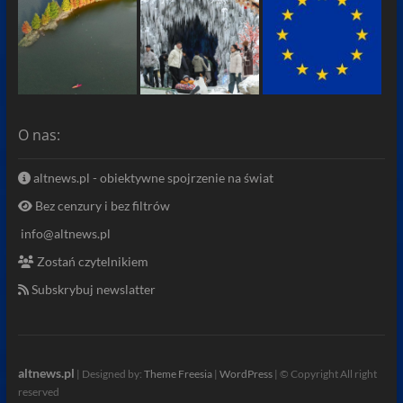
O nas:
altnews.pl - obiektywne spojrzenie na świat
Bez cenzury i bez filtrów
info@altnews.pl
Zostań czytelnikiem
Subskrybuj newslatter
altnews.pl
| Designed by:
Theme Freesia
|
WordPress
| © Copyright All right
reserved