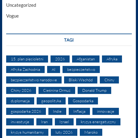
Uncategorized
Vogue
TAGI
15. plan pięcioletni
2026
Afganistan
Afryka
Afryka Zachodnia
AI
bezpieczeństwo
bezpieczeństwo narodowe
Bliski Wschód
Chiny
Chiny 2026
Cieśnina Ormuz
Donald Trump
dyplomacja
geopolityka
Gospodarka
gospodarka 2026
Indie
Inflacja
innowacje
inwestycje
Iran
Izrael
kryzys energetyczny
kryzys humanitarny
luty 2026
Maroko