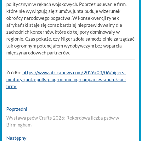
politycznym w rękach wojskowych. Poprzez usuwanie firm,
które nie wywiązują się z umów, junta buduje wizerunek
obrońcy narodowego bogactwa. W konsekwencji rynek
afrykański staje się coraz bardziej nieprzewidywalny dla
zachodnich koncernów, które do tej pory dominowały w
regionie. Czas pokaże, czy Niger zdoła samodzielnie zarządzać
tak ogromnym potencjałem wydobywczym bez wsparcia
międzynarodowych partnerów.
Źródło:
https://www.africanews.com/2026/03/06/nigers-
military-junta-pulls-plug-on-mining-companies-and-uk-oil-
firm/
Nawigacja
Previous
Poprzedni
post:
wpisu
Wystawa psów Crufts 2026: Rekordowa liczba psów w
Birmingham
Next
Następny