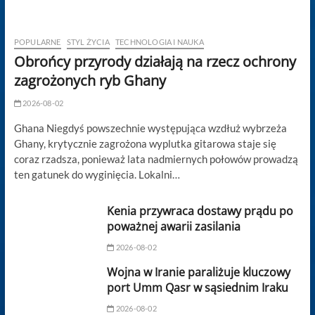
POPULARNE
STYL ŻYCIA
TECHNOLOGIA I NAUKA
Obrońcy przyrody działają na rzecz ochrony
zagrożonych ryb Ghany
2026-08-02
Ghana Niegdyś powszechnie występująca wzdłuż wybrzeża
Ghany, krytycznie zagrożona wyplutka gitarowa staje się
coraz rzadsza, ponieważ lata nadmiernych połowów prowadzą
ten gatunek do wyginięcia. Lokalni…
Kenia przywraca dostawy prądu po
poważnej awarii zasilania
2026-08-02
Wojna w Iranie paraliżuje kluczowy
port Umm Qasr w sąsiednim Iraku
2026-08-02