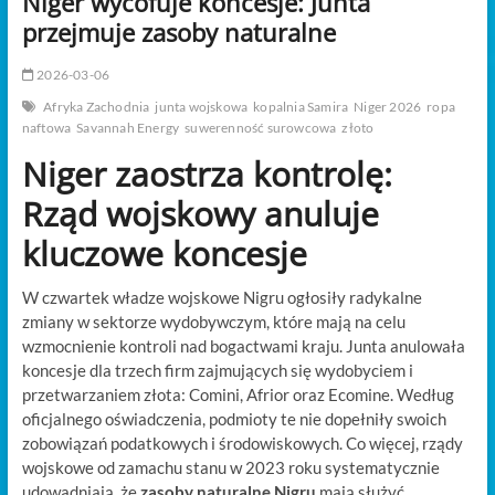
Niger wycofuje koncesje: Junta
t
przejmuje zasoby naturalne
o
n
2026-03-06
Afryka Zachodnia
junta wojskowa
kopalnia Samira
Niger 2026
ropa
naftowa
Savannah Energy
suwerenność surowcowa
złoto
Niger zaostrza kontrolę:
Rząd wojskowy anuluje
kluczowe koncesje
W czwartek władze wojskowe Nigru ogłosiły radykalne
zmiany w sektorze wydobywczym, które mają na celu
wzmocnienie kontroli nad bogactwami kraju. Junta anulowała
koncesje dla trzech firm zajmujących się wydobyciem i
przetwarzaniem złota: Comini, Afrior oraz Ecomine. Według
oficjalnego oświadczenia, podmioty te nie dopełniły swoich
zobowiązań podatkowych i środowiskowych. Co więcej, rządy
wojskowe od zamachu stanu w 2023 roku systematycznie
udowadniają, że
zasoby naturalne Nigru
mają służyć