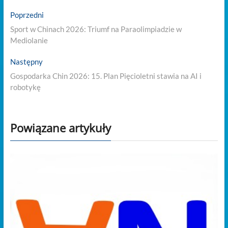
Nawigacja
Previous
Poprzedni
post:
wpisu
Sport w Chinach 2026: Triumf na Paraolimpiadzie w
Mediolanie
Next
Następny
post:
Gospodarka Chin 2026: 15. Plan Pięcioletni stawia na AI i
robotykę
Powiązane artykuły