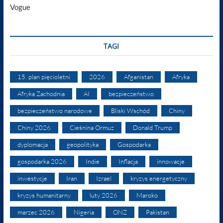
Vogue
TAGI
15. plan pięcioletni
2026
Afganistan
Afryka
Afryka Zachodnia
AI
bezpieczeństwo
bezpieczeństwo narodowe
Bliski Wschód
Chiny
Chiny 2026
Cieśnina Ormuz
Donald Trump
dyplomacja
geopolityka
Gospodarka
gospodarka 2026
Indie
Inflacja
innowacje
inwestycje
Iran
Izrael
kryzys energetyczny
kryzys humanitarny
luty 2026
Maroko
marzec 2026
Nigeria
ONZ
Pakistan