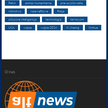
Pekin
pomoc humanitarna
prawa człowieka
rolnictwo
ropa naftowa
Rosja
sztuczna inteligencja
technologia
terroryzm
USA
wojna
wojna 2026
Xi Jinping
Xinhua
O nas