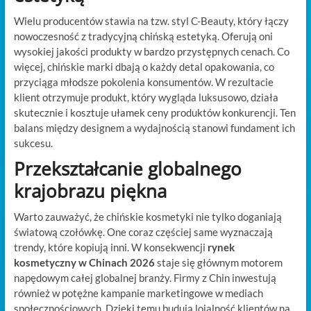
Wielu producentów stawia na tzw. styl C-Beauty, który łączy
nowoczesność z tradycyjną chińską estetyką. Oferują oni
wysokiej jakości produkty w bardzo przystępnych cenach. Co
więcej, chińskie marki dbają o każdy detal opakowania, co
przyciąga młodsze pokolenia konsumentów. W rezultacie
klient otrzymuje produkt, który wygląda luksusowo, działa
skutecznie i kosztuje ułamek ceny produktów konkurencji. Ten
balans między designem a wydajnością stanowi fundament ich
sukcesu.
Przekształcanie globalnego
krajobrazu piękna
Warto zauważyć, że chińskie kosmetyki nie tylko doganiają
światową czołówkę. One coraz częściej same wyznaczają
trendy, które kopiują inni. W konsekwencji
rynek
kosmetyczny w Chinach 2026
staje się głównym motorem
napędowym całej globalnej branży. Firmy z Chin inwestują
również w potężne kampanie marketingowe w mediach
społecznościowych. Dzięki temu budują lojalność klientów na