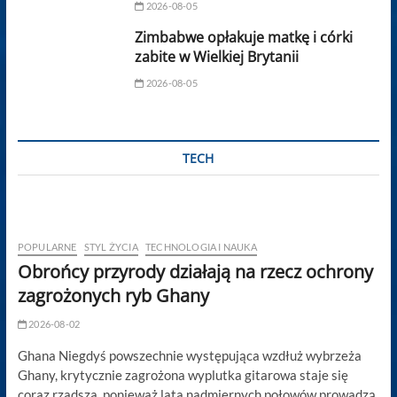
2026-08-05
Zimbabwe opłakuje matkę i córki
zabite w Wielkiej Brytanii
2026-08-05
TECH
POPULARNE
STYL ŻYCIA
TECHNOLOGIA I NAUKA
Obrońcy przyrody działają na rzecz ochrony
zagrożonych ryb Ghany
2026-08-02
Ghana Niegdyś powszechnie występująca wzdłuż wybrzeża
Ghany, krytycznie zagrożona wyplutka gitarowa staje się
coraz rzadsza, ponieważ lata nadmiernych połowów prowadzą