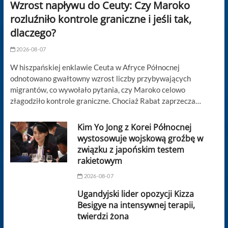
Wzrost napływu do Ceuty: Czy Maroko
rozluźniło kontrole graniczne i jeśli tak,
dlaczego?
2026-08-07
W hiszpańskiej enklawie Ceuta w Afryce Północnej
odnotowano gwałtowny wzrost liczby przybywających
migrantów, co wywołało pytania, czy Maroko celowo
złagodziło kontrole graniczne. Chociaż Rabat zaprzecza…
Kim Yo Jong z Korei Północnej
wystosowuje wojskową groźbę w
związku z japońskim testem
rakietowym
2026-08-07
Ugandyjski lider opozycji Kizza
Besigye na intensywnej terapii,
twierdzi żona