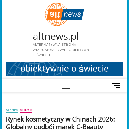
Skip
to
content
altnews.pl
ALTERNATYWNA STRONA
WIADOMOŚCI CZYLI OBIEKTYWNIE
O ŚWIECIE
M
e
n
u
BIZNES
SLIDER
B
u
Rynek kosmetyczny w Chinach 2026:
t
Globalny podbój marek C-Beauty