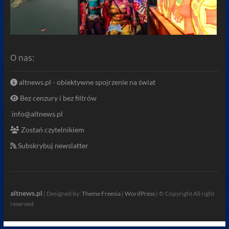
O nas:
altnews.pl - obiektywne spojrzenie na świat
Bez cenzury i bez filtrów
info@altnews.pl
Zostań czytelnikiem
Subskrybuj newslatter
altnews.pl
| Designed by:
Theme Freesia
|
WordPress
| © Copyright All right
reserved