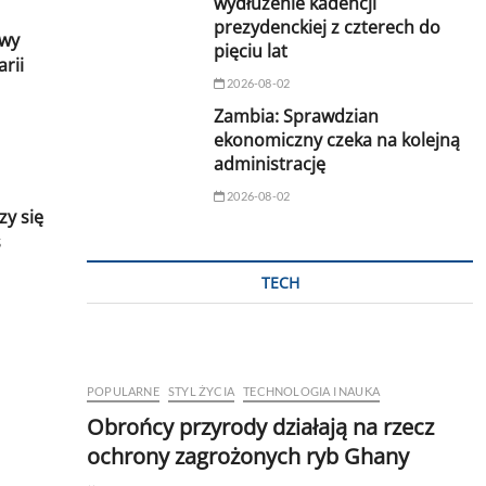
wydłużenie kadencji
prezydenckiej z czterech do
awy
pięciu lat
rii
2026-08-02
Zambia: Sprawdzian
ekonomiczny czeka na kolejną
administrację
2026-08-02
zy się
s
TECH
POPULARNE
STYL ŻYCIA
TECHNOLOGIA I NAUKA
Obrońcy przyrody działają na rzecz
ochrony zagrożonych ryb Ghany