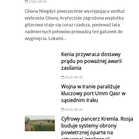
2026-08-02
Ghana Niegdyś powszechnie występująca wzdłuż
wybrzeża Ghany, krytycznie zagrożona wyplutka
gitarowa staje się coraz rzadsza, ponieważ lata
nadmiernych połowów prowadzą ten gatunek do
wyginięcia. Lokalni…
Kenia przywraca dostawy
prądu po poważnej awarii
zasilania
2026-08-02
Wojna w Iranie paraliżuje
kluczowy port Umm Qasr w
sąsiednim Iraku
2026-08-02
Cyfrowy pancerz Kremla. Rosja
buduje systemy obrony
powietrznej oparte na