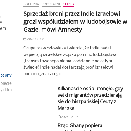
POLITYKA
POPULARNE
SLIDER
Sprzedaż broni przez Indie Izraelowi
s
,
grozi współudziałem w ludobójstwie w
na
tem
Gazie, mówi Amnesty
2026-08-02
Grupa praw człowieka twierdzi, że Indie nadal
wspierają izraelskie wojsko pomimo ludobójstwa
„transmitowanego niemal codziennie na całym
świecie”. Indie nadal dostarczają broń Izraelowi
pomimo „znacznego…
Next
tępny
post:
biecie
Kilkanaście osób utonęło, gdy
tyckim
setki migrantów przedzierają
się do hiszpańskiej Ceuty z
Maroka
2026-08-02
Rząd Ghany popiera