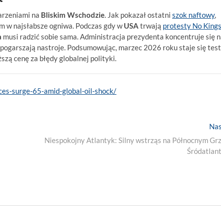
darzeniami na
Bliskim Wschodzie
. Jak pokazał ostatni
szok naftowy
,
em w najsłabsze ogniwa. Podczas gdy w
USA
trwają
protesty No King
a
musi radzić sobie sama. Administracja prezydenta koncentruje się 
 pogarszają nastroje. Podsumowując, marzec 2026 roku staje się tes
zą cenę za błędy globalnej polityki.
es-surge-65-amid-global-oil-shock/
Nas
Niespokojny Atlantyk: Silny wstrząs na Północnym Grz
Śródatlan