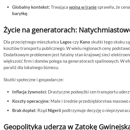
Globalny kontekst:
Trwająca
wojna w Iranie
sprawiła, że cen
baryłkę
.
Życie na generatorach: Natychmiastowe
Dla przeciętnego mieszkańca
Lagos
czy
Kano
skutki tego skoku są
kosztów transportu publicznego. W wielu regionach ceny podstawo
Dodatkowym problemem jest fatalny stan krajowej sieci elektroen
większość firm i domów polega na generatorach spalinowych. W e
paraliż dla lokalnego biznesu.
Skutki społeczne i gospodarcze:
Inflacja żywności:
Drastyczne podwyżki cen transportu uderzy
Koszty operacyjne:
Małe i średnie przedsiębiorstwa masowo o
Brak dopłat:
Rząd
Nigerii
podtrzymuje decyzję o nieprzywraca
Geopolityka uderza w Zatokę Gwinejsk