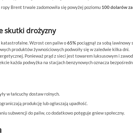
a ropy Brent trwale zadomowiła się powyżej poziomu
100 dolarów za
 skutki drożyzny
 katastrofalne. Wzrost cen paliw o
65%
pociągnął za sobą lawinowy 
wych produktów żywnościowych podwoiły się w zaledwie kilka dni.
ergetycznej. Ponieważ prąd z sieci jest towarem luksusowym i zawo
fekcie każda podwyżka na stacjach benzynowych oznacza bezpośredn
ły w łańcuchy dostaw rolnych.
graniczają produkcję lub ogłaszają upadłość.
niu subwencji do paliw, co dodatkowo potęguje gniew społeczny.
ą