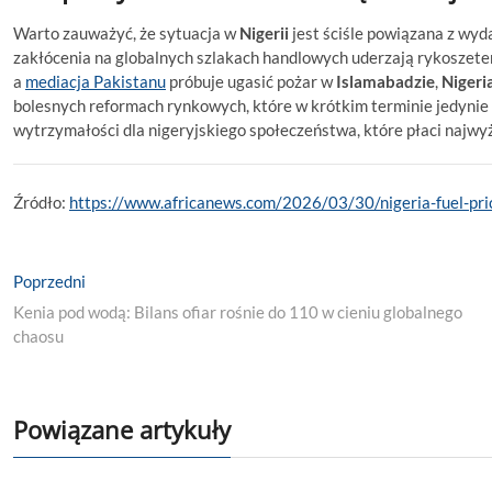
Warto zauważyć, że sytuacja w
Nigerii
jest ściśle powiązana z wy
zakłócenia na globalnych szlakach handlowych uderzają rykoszet
a
mediacja Pakistanu
próbuje ugasić pożar w
Islamabadzie
,
Nigeri
bolesnych reformach rynkowych, które w krótkim terminie jedynie
wytrzymałości dla nigeryjskiego społeczeństwa, które płaci najwyżs
Źródło:
https://www.africanews.com/2026/03/30/nigeria-fuel-pric
Nawigacja
Previous
Poprzedni
post:
wpisu
Kenia pod wodą: Bilans ofiar rośnie do 110 w cieniu globalnego
chaosu
Powiązane artykuły