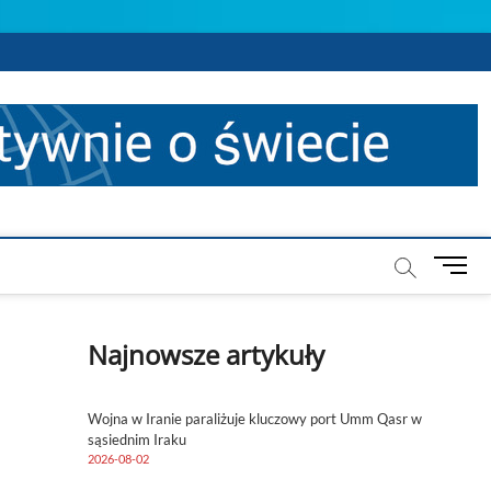
M
e
n
u
Najnowsze artykuły
B
u
t
Wojna w Iranie paraliżuje kluczowy port Umm Qasr w
t
sąsiednim Iraku
o
2026-08-02
n