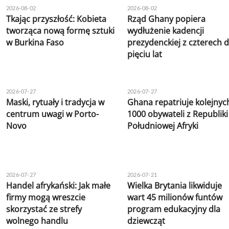
2026-08-02
2026-08-02
Tkając przyszłość: Kobieta
Rząd Ghany popiera
tworząca nową formę sztuki
wydłużenie kadencji
w Burkina Faso
prezydenckiej z czterech 
pięciu lat
2026-07-27
2026-07-27
Maski, rytuały i tradycja w
Ghana repatriuje kolejnyc
centrum uwagi w Porto-
1000 obywateli z Republiki
Novo
Południowej Afryki
2026-07-27
2026-07-21
Handel afrykański: Jak małe
Wielka Brytania likwiduje
firmy mogą wreszcie
wart 45 milionów funtów
skorzystać ze strefy
program edukacyjny dla
wolnego handlu
dziewcząt