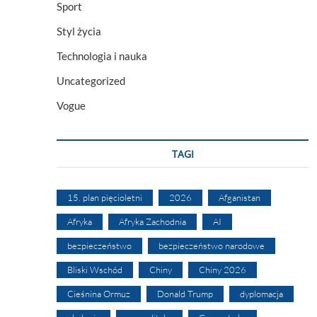
Sport
Styl życia
Technologia i nauka
Uncategorized
Vogue
TAGI
15. plan pięcioletni
2026
Afganistan
Afryka
Afryka Zachodnia
AI
bezpieczeństwo
bezpieczeństwo narodowe
Bliski Wschód
Chiny
Chiny 2026
Cieśnina Ormuz
Donald Trump
dyplomacja