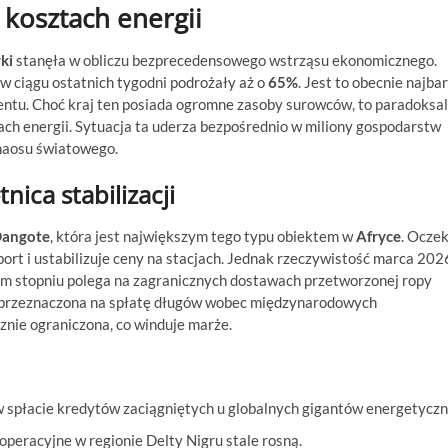
 kosztach energii
ki
stanęła w obliczu bezprecedensowego wstrząsu ekonomicznego.
w ciągu ostatnich tygodni podrożały aż o
65%
. Jest to obecnie najbar
tu. Choć kraj ten posiada ogromne zasoby surowców, to paradoksal
kach energii. Sytuacja ta uderza bezpośrednio w miliony gospodarstw
chaosu światowego.
ica stabilizacji
 Dangote
, która jest największym tego typu obiektem w
Afryce
. Ocze
ort i ustabilizuje ceny na stacjach. Jednak rzeczywistość marca 202
 stopniu polega na zagranicznych dostawach przetworzonej ropy
y przeznaczona na spłatę długów wobec międzynarodowych
znie ograniczona, co winduje marże.
 spłacie kredytów zaciągniętych u globalnych gigantów energetyczn
peracyjne w regionie Delty Nigru stale rosną.