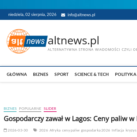
Skip
niedziela, 02 sierpnia, 2026
info@altnews.pl
to
content
altnews.pl
ALTERNATYWNA STRONA WIADOMOŚCI CZYLI OB
GŁÓWNA
BIZNES
SPORT
SCIENCE & TECH
POLITYKA
BIZNES
POPULARNE
SLIDER
Gospodarczy zawał w Lagos: Ceny paliw w 
2026-03-30
2026
Afryka
ceny paliw
gospodarka 2026
Inflacja
kryzys