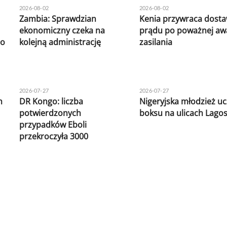
2026-08-02
2026-08-02
Zambia: Sprawdzian
Kenia przywraca dost
ekonomiczny czeka na
prądu po poważnej awa
do
kolejną administrację
zasilania
2026-07-27
2026-07-27
h
DR Kongo: liczba
Nigeryjska młodzież uc
potwierdzonych
boksu na ulicach Lago
przypadków Eboli
przekroczyła 3000