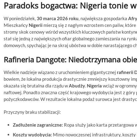
Paradoks bogactwa: Nigeria tonie w
W poniedziałek,
30 marca 2026 roku
, największa gospodarka
Afry
Mieszkańcy
Nigerii
mierzą się z nagłym wzrostem cen paliw, które 
stromy skok cenowy wśród wszystkich kluczowych państw kontynen
stał się jedną z największych ofiar globalnego zamieszania na ryn
domowych, spychając je na skraj ubóstwa w dobie narastającego 
Rafineria Dangote: Niedotrzymana obietn
Wielkie nadzieje wiązano z uruchomieniem gigantycznej
rafinerii
bowiem, że lokalna produkcja drastycznie zmniejszy kosztowny imp
okazała się brutalna dla rządu w
Abudży
.
Nigeria
wciąż w ogromnym
naftowej. Ponadto znaczna część krajowego wydobycia jest z gór
pożyczkodawców. W rezultacie lokalna podaż surowca jest drastyc
Przyczyny braku stabilizacji:
Zadłużenie zagraniczne:
Ropa służy jako karta przetargowa w
Koszty wydobycia:
Mimo nowoczesnej infrastruktury, koszty o