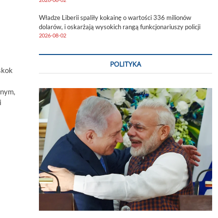
2026-08-02
Władze Liberii spaliły kokainę o wartości 336 milionów
dolarów, i oskarżają wysokich rangą funkcjonariuszy policji
2026-08-02
POLITYKA
skok
dnym,
i