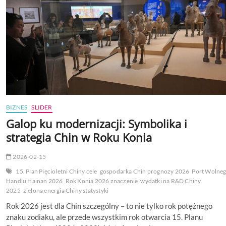
BIZNES
SLIDER
Galop ku modernizacji: Symbolika i
strategia Chin w Roku Konia
2026-02-15
15. Plan Pięcioletni Chiny cele
gospodarka Chin prognozy 2026
Port Wolne
Handlu Hainan 2026
Rok Konia 2026 znaczenie
wydatki na R&D Chiny
2025
zielona energia Chiny statystyki
Rok 2026 jest dla Chin szczególny – to nie tylko rok potężnego
znaku zodiaku, ale przede wszystkim rok otwarcia 15. Planu