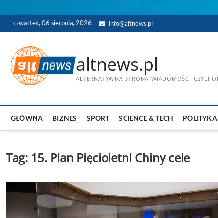
Skip
czwartek, 06 sierpnia, 2026
info@altnews.pl
to
content
altnews.pl
ALTERNATYWNA STRONA WIADOMOŚCI CZYLI OB
GŁÓWNA
BIZNES
SPORT
SCIENCE & TECH
POLITYKA
Tag:
15. Plan Pięcioletni Chiny cele