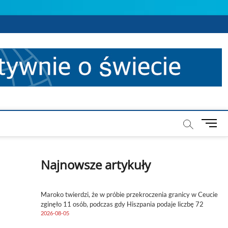
M
e
n
u
Najnowsze artykuły
B
u
t
Maroko twierdzi, że w próbie przekroczenia granicy w Ceucie
t
zginęło 11 osób, podczas gdy Hiszpania podaje liczbę 72
o
2026-08-05
n