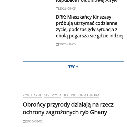
Republice Południowej Afryki
2026-08-05
DRK: Mieszkańcy Kinszasy
próbują utrzymać codzienne
życie, podczas gdy sytuacja z
ebolą pogarsza się gdzie indziej
2026-08-05
TECH
POPULARNE
STYL ŻYCIA
TECHNOLOGIA I NAUKA
Obrońcy przyrody działają na rzecz
ochrony zagrożonych ryb Ghany
2026-08-02