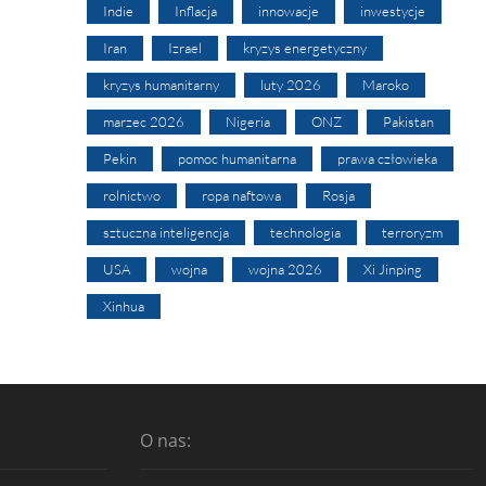
Indie
Inflacja
innowacje
inwestycje
Iran
Izrael
kryzys energetyczny
kryzys humanitarny
luty 2026
Maroko
marzec 2026
Nigeria
ONZ
Pakistan
Pekin
pomoc humanitarna
prawa człowieka
rolnictwo
ropa naftowa
Rosja
sztuczna inteligencja
technologia
terroryzm
USA
wojna
wojna 2026
Xi Jinping
Xinhua
O nas: