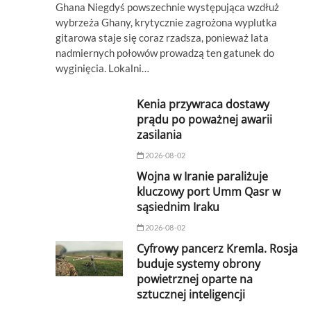
Ghana Niegdyś powszechnie występująca wzdłuż
wybrzeża Ghany, krytycznie zagrożona wyplutka
gitarowa staje się coraz rzadsza, ponieważ lata
nadmiernych połowów prowadzą ten gatunek do
wyginięcia. Lokalni…
Kenia przywraca dostawy
prądu po poważnej awarii
zasilania
2026-08-02
Wojna w Iranie paraliżuje
kluczowy port Umm Qasr w
sąsiednim Iraku
2026-08-02
Cyfrowy pancerz Kremla. Rosja
buduje systemy obrony
powietrznej oparte na
sztucznej inteligencji