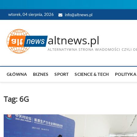
Skip
wtorek, 04 sierpnia, 2026
info@altnews.pl
to
content
altnews.pl
ALTERNATYWNA STRONA WIADOMOŚCI CZYLI OB
GŁÓWNA
BIZNES
SPORT
SCIENCE & TECH
POLITYKA
Tag:
6G