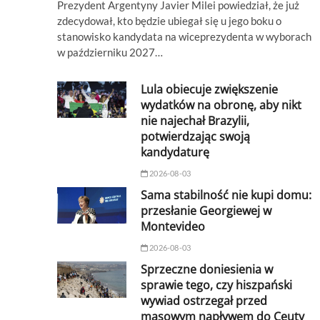
Prezydent Argentyny Javier Milei powiedział, że już
zdecydował, kto będzie ubiegał się u jego boku o
stanowisko kandydata na wiceprezydenta w wyborach
w październiku 2027…
Lula obiecuje zwiększenie
wydatków na obronę, aby nikt
nie najechał Brazylii,
potwierdzając swoją
kandydaturę
2026-08-03
Sama stabilność nie kupi domu:
przesłanie Georgiewej w
Montevideo
2026-08-03
Sprzeczne doniesienia w
sprawie tego, czy hiszpański
wywiad ostrzegał przed
masowym napływem do Ceuty