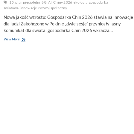
15. plan pięcioletni
6G
AI
Chiny 2026
ekologia
gospodarka
światowa
innowacje
rozwój społeczny
Nowa jakość wzrostu: Gospodarka Chin 2026 stawia na innowacje
dla ludzi Zakończone w Pekinie „dwie sesje” przyniosły jasny
komunikat dla świata: gospodarka Chin 2026 wkracza…
Gospodarka
View More
Chin
2026:
Innowacje
i
15.
Plan
Pięcioletni