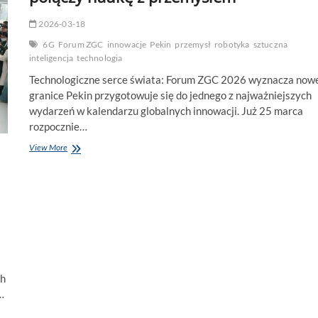
2026-03-18
6G
Forum ZGC
innowacje
Pekin
przemysł
robotyka
sztuczna
inteligencja
technologia
Technologiczne serce świata: Forum ZGC 2026 wyznacza now
granice Pekin przygotowuje się do jednego z najważniejszych
wydarzeń w kalendarzu globalnych innowacji. Już 25 marca
rozpocznie…
Przełom
View More
w
Pekinie.
Forum
ZGC
2026
połączy
naukę
z
przemysłem
ch
…