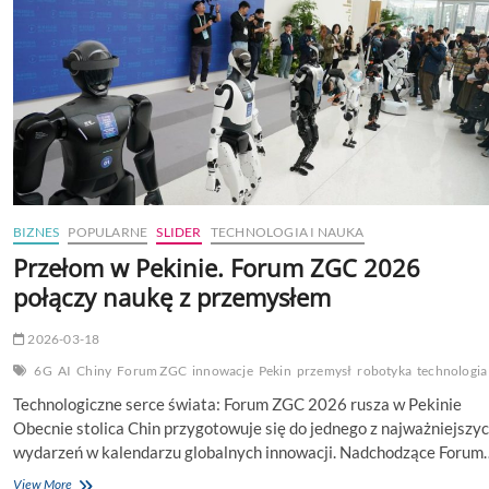
BIZNES
POPULARNE
SLIDER
TECHNOLOGIA I NAUKA
Przełom w Pekinie. Forum ZGC 2026
połączy naukę z przemysłem
2026-03-18
6G
AI
Chiny
Forum ZGC
innowacje
Pekin
przemysł
robotyka
technologia
Technologiczne serce świata: Forum ZGC 2026 rusza w Pekinie
Obecnie stolica Chin przygotowuje się do jednego z najważniejszy
wydarzeń w kalendarzu globalnych innowacji. Nadchodzące Forum
Przełom
View More