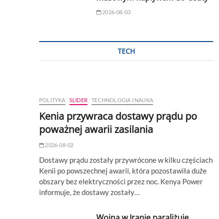
2026-08-03
TECH
POLITYKA
SLIDER
TECHNOLOGIA I NAUKA
Kenia przywraca dostawy prądu po
poważnej awarii zasilania
2026-08-02
Dostawy prądu zostały przywrócone w kilku częściach
Kenii po powszechnej awarii, która pozostawiła duże
obszary bez elektryczności przez noc. Kenya Power
informuje, że dostawy zostały…
Wojna w Iranie paraliżuje