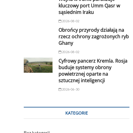
kluczowy port Umm Qasr w
sąsiednim Iraku
2026-08-02
Obrońcy przyrody działają na
rzecz ochrony zagrożonych ryb
Ghany
2026-08-02
Cyfrowy pancerz Kremla. Rosja
buduje systemy obrony
powietrznej oparte na
sztucznej inteligencji
2026-06-30
KATEGORIE
Bez kategorii