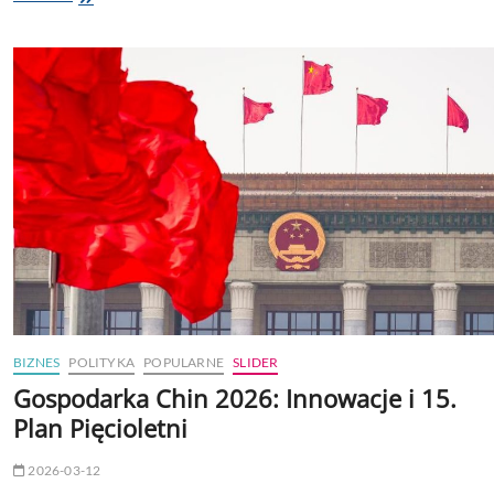
w
Pekinie.
Forum
ZGC
2026
połączy
naukę
z
przemysłem
BIZNES
POLITYKA
POPULARNE
SLIDER
Gospodarka Chin 2026: Innowacje i 15.
Plan Pięcioletni
2026-03-12