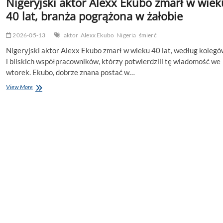
Nigeryjski aktor Alexx Ekubo zmarł w wiek
40 lat, branża pogrążona w żałobie
2026-05-13
aktor
Alexx Ekubo
Nigeria
śmierć
Nigeryjski aktor Alexx Ekubo zmarł w wieku 40 lat, według koleg
i bliskich współpracowników, którzy potwierdzili tę wiadomość we
wtorek. Ekubo, dobrze znana postać w…
Nigeryjski
View More
aktor
Alexx
Ekubo
zmarł
w
wieku
40
lat,
branża
pogrążona
w
żałobie