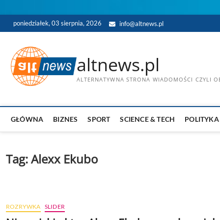
Skip
poniedziałek, 03 sierpnia, 2026
info@altnews.pl
to
content
altnews.pl
ALTERNATYWNA STRONA WIADOMOŚCI CZYLI OB
GŁÓWNA
BIZNES
SPORT
SCIENCE & TECH
POLITYKA
Tag:
Alexx Ekubo
ROZRYWKA
SLIDER