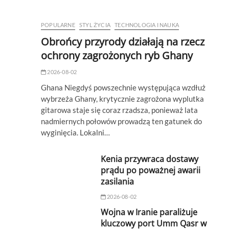
POPULARNE
STYL ŻYCIA
TECHNOLOGIA I NAUKA
Obrońcy przyrody działają na rzecz
ochrony zagrożonych ryb Ghany
2026-08-02
Ghana Niegdyś powszechnie występująca wzdłuż
wybrzeża Ghany, krytycznie zagrożona wyplutka
gitarowa staje się coraz rzadsza, ponieważ lata
nadmiernych połowów prowadzą ten gatunek do
wyginięcia. Lokalni…
Kenia przywraca dostawy
prądu po poważnej awarii
zasilania
2026-08-02
Wojna w Iranie paraliżuje
kluczowy port Umm Qasr w