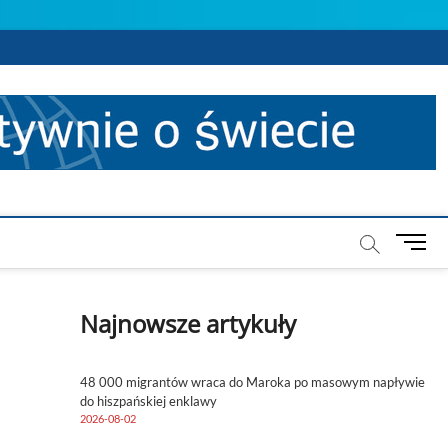
M
e
n
u
Najnowsze artykuły
B
u
t
48 000 migrantów wraca do Maroka po masowym napływie
t
do hiszpańskiej enklawy
o
2026-08-02
n