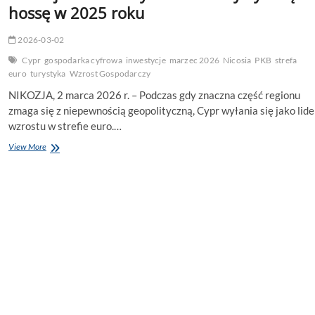
hossę w 2025 roku
2026-03-02
Cypr
gospodarka cyfrowa
inwestycje
marzec 2026
Nicosia
PKB
strefa
euro
turystyka
Wzrost Gospodarczy
NIKOZJA, 2 marca 2026 r. – Podczas gdy znaczna część regionu
zmaga się z niepewnością geopolityczną, Cypr wyłania się jako lide
wzrostu w strefie euro.…
Gospodarczy
View More
„Afrodyta”
w
rozkwicie:
Cypr
melduje
rekordowy
wzrost
i
turystyczną
hossę
w
2025
roku