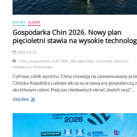
BIZNES
SLIDER
Gospodarka Chin 2026. Nowy plan
pięcioletni stawia na wysokie technolog
2026-03-17
Chiny
Gospodarka
OZE
PKB
plan pięcioletni
przemysł
sztuczna
inteligencja
technologia
Cyfrowy silnik wzrostu: Chiny stawiają na zaawansowany prz
Chińska Republika Ludowa wkracza w nową erę gospodarczą z
określonym celem. Podczas niedawnych obrad „dwóch sesji”…
Gospodarka
View More
Chin
2026.
Nowy
plan
pięcioletni
stawia
na