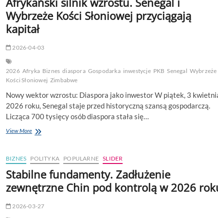
Afrykański silnik wzrostu. Senegal i
Wybrzeże Kości Słoniowej przyciągają
kapitał
2026-04-03
2026
Afryka
Biznes
diaspora
Gospodarka
inwestycje
PKB
Senegal
Wybrzeże
Kości Słoniowej
Zimbabwe
Nowy wektor wzrostu: Diaspora jako inwestor W piątek, 3 kwietni
2026 roku, Senegal staje przed historyczną szansą gospodarczą.
Licząca 700 tysięcy osób diaspora stała się…
Afrykański
View More
silnik
wzrostu.
Senegal
BIZNES
POLITYKA
POPULARNE
SLIDER
i
Stabilne fundamenty. Zadłużenie
Wybrzeże
Kości
zewnętrzne Chin pod kontrolą w 2026 rok
Słoniowej
przyciągają
2026-03-27
kapitał