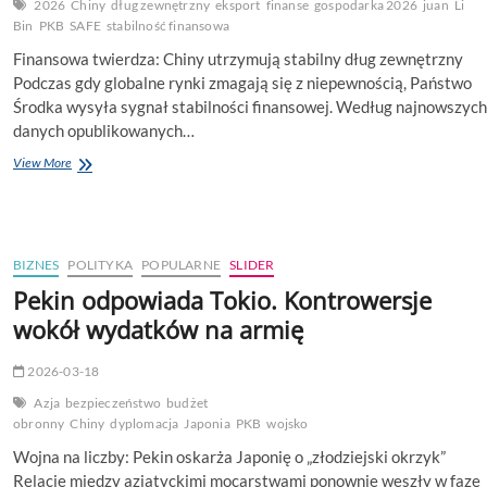
2026
Chiny
dług zewnętrzny
eksport
finanse
gospodarka 2026
juan
Li
Bin
PKB
SAFE
stabilność finansowa
Finansowa twierdza: Chiny utrzymują stabilny dług zewnętrzny
Podczas gdy globalne rynki zmagają się z niepewnością, Państwo
Środka wysyła sygnał stabilności finansowej. Według najnowszych
danych opublikowanych…
Stabilne
View More
fundamenty.
Zadłużenie
zewnętrzne
Chin
pod
BIZNES
POLITYKA
POPULARNE
SLIDER
kontrolą
Pekin odpowiada Tokio. Kontrowersje
w
2026
wokół wydatków na armię
roku
2026-03-18
Azja
bezpieczeństwo
budżet
obronny
Chiny
dyplomacja
Japonia
PKB
wojsko
Wojna na liczby: Pekin oskarża Japonię o „złodziejski okrzyk”
Relacje między azjatyckimi mocarstwami ponownie weszły w fazę