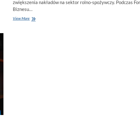
zwiększenia nakładów na sektor rolno-spożywczy. Podczas Fo
Biznesu…
Botswana
View More
stawia
na
rolnictwo:
Wiceprezydent
wzywa
do
inwestycji
w
celu
dywersyfikacji
gospodarki