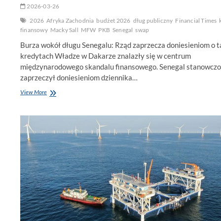
2026-03-26
2026
Afryka Zachodnia
budżet 2026
dług publiczny
Financial Times
finansowy
Macky Sall
MFW
PKB
Senegal
swap
Burza wokół długu Senegalu: Rząd zaprzecza doniesieniom o t
kredytach Władze w Dakarze znalazły się w centrum
międzynarodowego skandalu finansowego. Senegal stanowczo
zaprzeczył doniesieniom dziennika…
Finansowy
View More
thriller
w
Dakarze.
Senegal
odpiera
zarzuty
o
tajne
pożyczki