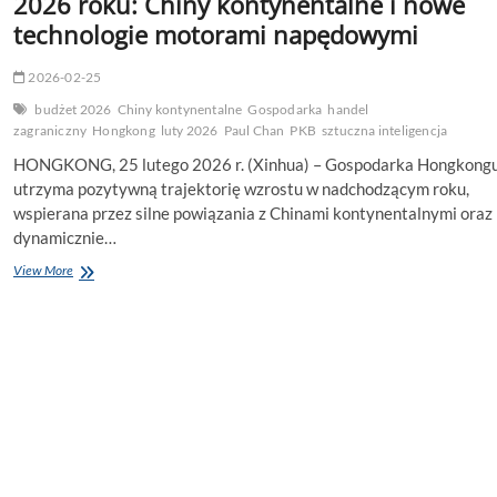
2026 roku: Chiny kontynentalne i nowe
technologie motorami napędowymi
2026-02-25
budżet 2026
Chiny kontynentalne
Gospodarka
handel
zagraniczny
Hongkong
luty 2026
Paul Chan
PKB
sztuczna inteligencja
HONGKONG, 25 lutego 2026 r. (Xinhua) – Gospodarka Hongkong
utrzyma pozytywną trajektorię wzrostu w nadchodzącym roku,
wspierana przez silne powiązania z Chinami kontynentalnymi oraz
dynamicznie…
Hongkong
View More
prognozuje
stabilny
wzrost
w
2026
roku:
Chiny
kontynentalne
i
nowe
technologie