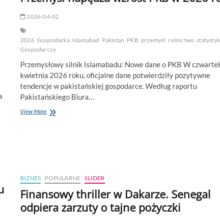
2026-04-02
2026
Gospodarka
Islamabad
Pakistan
PKB
przemysł
rolnictwo
statystyk
Gospodarczy
Przemysłowy silnik Islamabadu: Nowe dane o PKB W czwartek
kwietnia 2026 roku, oficjalne dane potwierdziły pozytywne
tendencje w pakistańskiej gospodarce. Według raportu
a
Pakistańskiego Biura…
Gospodarka
View More
Pakistanu
przyspiesza.
Przemysł
napędza
wzrost
PKB
w
BIZNES
POPULARNE
SLIDER
2026
u
Finansowy thriller w Dakarze. Senegal
roku
odpiera zarzuty o tajne pożyczki