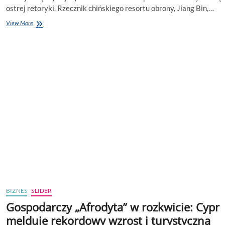
ostrej retoryki. Rzecznik chińskiego resortu obrony, Jiang Bin,…
Pekin
View More
odpowiada
Tokio.
Kontrowersje
wokół
wydatków
na
armię
BIZNES
SLIDER
Gospodarczy „Afrodyta” w rozkwicie: Cypr
melduje rekordowy wzrost i turystyczną