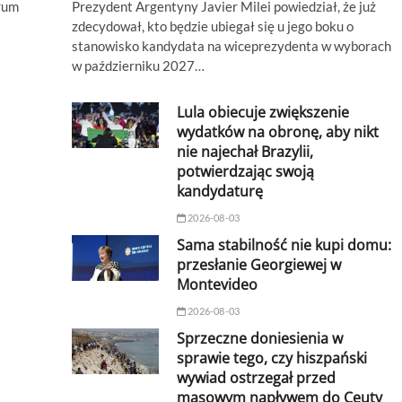
Prezydent Argentyny Javier Milei powiedział, że już
rum
zdecydował, kto będzie ubiegał się u jego boku o
stanowisko kandydata na wiceprezydenta w wyborach
w październiku 2027…
Lula obiecuje zwiększenie
wydatków na obronę, aby nikt
nie najechał Brazylii,
potwierdzając swoją
kandydaturę
2026-08-03
Sama stabilność nie kupi domu:
przesłanie Georgiewej w
Montevideo
2026-08-03
Sprzeczne doniesienia w
sprawie tego, czy hiszpański
wywiad ostrzegał przed
masowym napływem do Ceuty