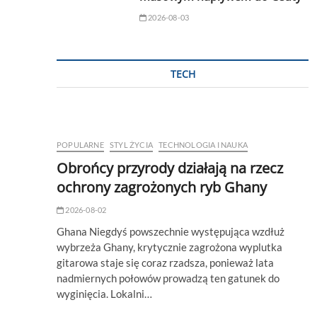
2026-08-03
TECH
POPULARNE
STYL ŻYCIA
TECHNOLOGIA I NAUKA
Obrońcy przyrody działają na rzecz
ochrony zagrożonych ryb Ghany
2026-08-02
Ghana Niegdyś powszechnie występująca wzdłuż
wybrzeża Ghany, krytycznie zagrożona wyplutka
gitarowa staje się coraz rzadsza, ponieważ lata
nadmiernych połowów prowadzą ten gatunek do
wyginięcia. Lokalni…