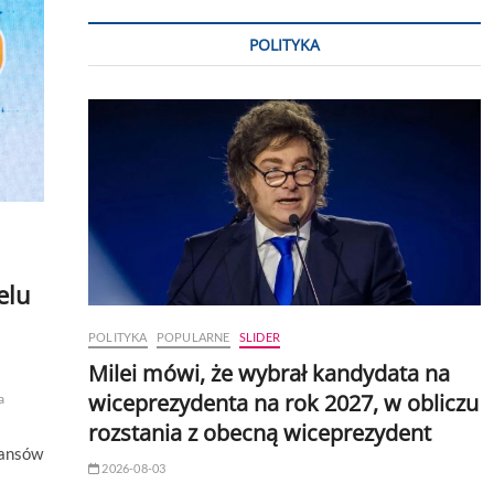
POLITYKA
elu
POLITYKA
POPULARNE
SLIDER
Milei mówi, że wybrał kandydata na
wiceprezydenta na rok 2027, w obliczu
a
rozstania z obecną wiceprezydent
nansów
2026-08-03