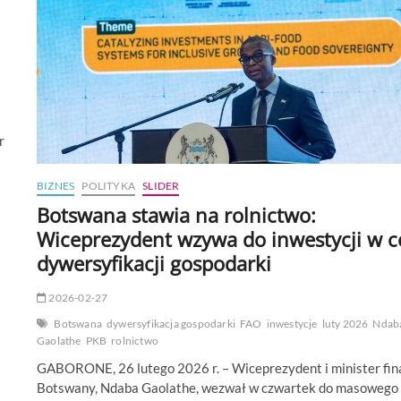
wysokie
technologie
r
BIZNES
POLITYKA
SLIDER
Botswana stawia na rolnictwo:
Wiceprezydent wzywa do inwestycji w c
dywersyfikacji gospodarki
2026-02-27
Botswana
dywersyfikacja gospodarki
FAO
inwestycje
luty 2026
Ndab
Gaolathe
PKB
rolnictwo
GABORONE, 26 lutego 2026 r. – Wiceprezydent i minister fi
Botswany, Ndaba Gaolathe, wezwał w czwartek do masowego