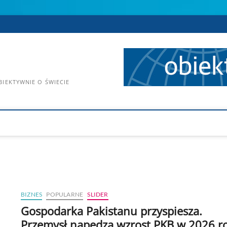
IEKTYWNIE O ŚWIECIE
BIZNES
POPULARNE
SLIDER
Gospodarka Pakistanu przyspiesza.
Przemysł napędza wzrost PKB w 2026 r