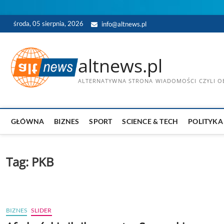
Skip
środa, 05 sierpnia, 2026
info@altnews.pl
to
content
altnews.pl
ALTERNATYWNA STRONA WIADOMOŚCI CZYLI OB
GŁÓWNA
BIZNES
SPORT
SCIENCE & TECH
POLITYKA
Tag:
PKB
BIZNES
SLIDER