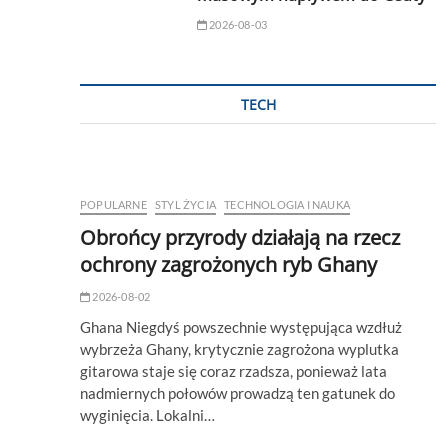
2026-08-03
TECH
POPULARNE
STYL ŻYCIA
TECHNOLOGIA I NAUKA
Obrońcy przyrody działają na rzecz
ochrony zagrożonych ryb Ghany
2026-08-02
Ghana Niegdyś powszechnie występująca wzdłuż
wybrzeża Ghany, krytycznie zagrożona wyplutka
gitarowa staje się coraz rzadsza, ponieważ lata
nadmiernych połowów prowadzą ten gatunek do
wyginięcia. Lokalni…