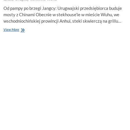
Od pampy po brzegi Jangcy: Urugwajski przedsiębiorca buduje
mosty z Chinami Obecnie w stekhouse’ie w mieście Wuhu, we
wschodniochińskiej prowincji Anhui, steki skwierczą na grillu…
Urugwajski
View More
stek
nad
rzeką
Jangcy.
Jak
Gabriel
Martin
podbija
Chiny