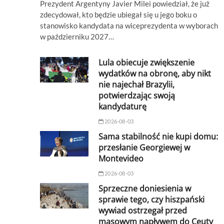
Prezydent Argentyny Javier Milei powiedział, że już
zdecydował, kto będzie ubiegał się u jego boku o
stanowisko kandydata na wiceprezydenta w wyborach
w październiku 2027…
Lula obiecuje zwiększenie
wydatków na obronę, aby nikt
nie najechał Brazylii,
potwierdzając swoją
kandydaturę
2026-08-03
Sama stabilność nie kupi domu:
przesłanie Georgiewej w
Montevideo
2026-08-03
Sprzeczne doniesienia w
sprawie tego, czy hiszpański
wywiad ostrzegał przed
masowym napływem do Ceuty