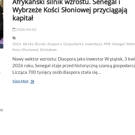
Afrykański silnik wzrostu. Senegal i
Wybrzeże Kości Słoniowej przyciągają
kapitał
2026-04-03
2026
Afryka
Biznes
diaspora
Gospodarka
inwestycje
PKB
Senegal
Wybr
Kości Słoniowej
Zimbabwe
Nowy wektor wzrostu: Diaspora jako inwestor W piątek, 3 kwi
2026 roku, Senegal staje przed historyczną szansą gospodarcz
Licząca 700 tysięcy osób diaspora stała się…
Afrykański
View More
silnik
wzrostu.
Senegal
i
Wybrzeże
su
Kości
Słoniowej
przyciągają
kapitał