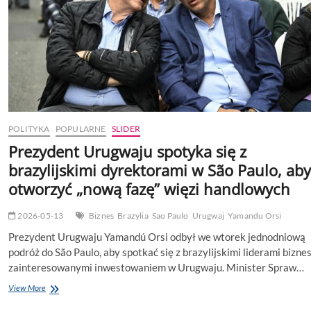
POLITYKA
POPULARNE
SLIDER
Prezydent Urugwaju spotyka się z
brazylijskimi dyrektorami w São Paulo, aby
otworzyć „nową fazę” więzi handlowych
2026-05-13
Biznes
Brazylia
Sao Paulo
Urugwaj
Yamandu Orsi
Prezydent Urugwaju Yamandú Orsi odbył we wtorek jednodniową
podróż do São Paulo, aby spotkać się z brazylijskimi liderami bizne
zainteresowanymi inwestowaniem w Urugwaju. Minister Spraw…
Prezydent
View More
Urugwaju