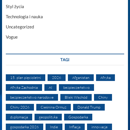
Styl życia
Technologia i nauka
Uncategorized
Vogue
TAGI
15. plan pięcioletni
2026
Afganistan
Afryka
Afryka Zachodnia
AI
bezpieczeństwo
bezpieczeństwo narodowe
Bliski Wschód
Chiny
Chiny 2026
Cieśnina Ormuz
Donald Trump
dyplomacja
geopolityka
Gospodarka
gospodarka 2026
Indie
Inflacja
innowacje