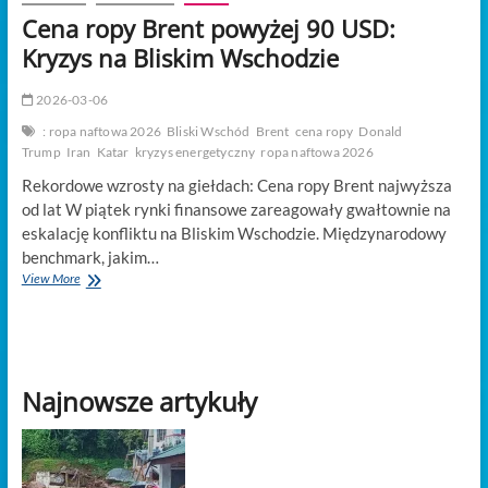
t
Cena ropy Brent powyżej 90 USD:
o
n
Kryzys na Bliskim Wschodzie
2026-03-06
: ropa naftowa 2026
Bliski Wschód
Brent
cena ropy
Donald
Trump
Iran
Katar
kryzys energetyczny
ropa naftowa 2026
Rekordowe wzrosty na giełdach: Cena ropy Brent najwyższa
od lat W piątek rynki finansowe zareagowały gwałtownie na
eskalację konfliktu na Bliskim Wschodzie. Międzynarodowy
benchmark, jakim…
Cena
View More
ropy
Brent
powyżej
90
USD:
Najnowsze artykuły
Kryzys
na
Bliskim
Wschodzie