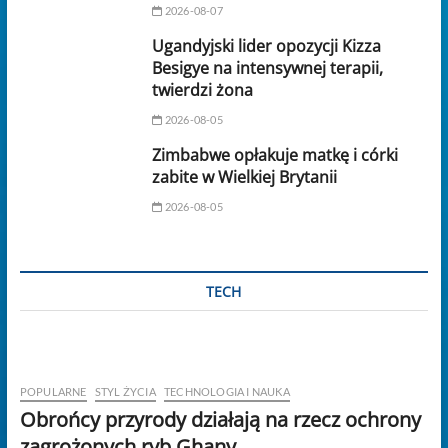
2026-08-07
Ugandyjski lider opozycji Kizza
Besigye na intensywnej terapii,
twierdzi żona
2026-08-05
Zimbabwe opłakuje matkę i córki
zabite w Wielkiej Brytanii
2026-08-05
TECH
POPULARNE
STYL ŻYCIA
TECHNOLOGIA I NAUKA
Obrońcy przyrody działają na rzecz ochrony
zagrożonych ryb Ghany