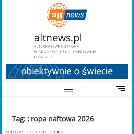
Skip
to
content
altnews.pl
ALTERNATYWNA STRONA
WIADOMOŚCI CZYLI OBIEKTYWNIE
O ŚWIECIE
M
e
n
u
B
Tag:
: ropa naftowa 2026
u
t
POLITYKA
POPULARNE
SLIDER