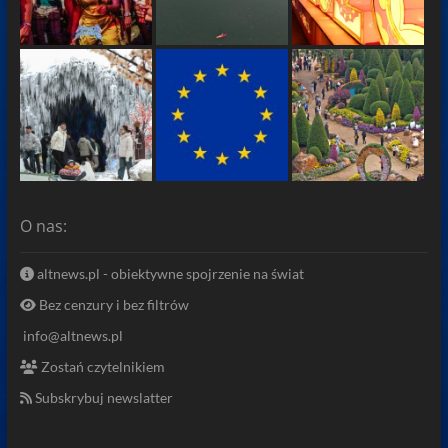
O nas:
altnews.pl - obiektywne spojrzenie na świat
Bez cenzury i bez filtrów
info@altnews.pl
Zostań czytelnikiem
Subskrybuj newslatter