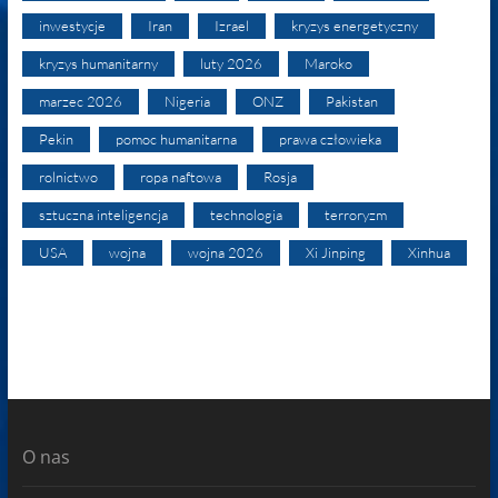
inwestycje
Iran
Izrael
kryzys energetyczny
kryzys humanitarny
luty 2026
Maroko
marzec 2026
Nigeria
ONZ
Pakistan
Pekin
pomoc humanitarna
prawa człowieka
rolnictwo
ropa naftowa
Rosja
sztuczna inteligencja
technologia
terroryzm
USA
wojna
wojna 2026
Xi Jinping
Xinhua
O nas