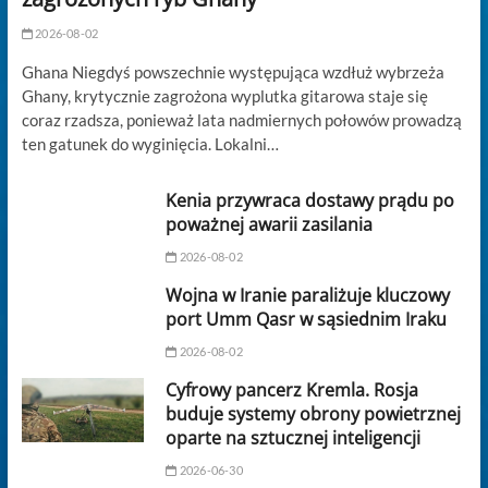
2026-08-02
Ghana Niegdyś powszechnie występująca wzdłuż wybrzeża
Ghany, krytycznie zagrożona wyplutka gitarowa staje się
coraz rzadsza, ponieważ lata nadmiernych połowów prowadzą
ten gatunek do wyginięcia. Lokalni…
Kenia przywraca dostawy prądu po
poważnej awarii zasilania
2026-08-02
Wojna w Iranie paraliżuje kluczowy
port Umm Qasr w sąsiednim Iraku
2026-08-02
Cyfrowy pancerz Kremla. Rosja
buduje systemy obrony powietrznej
oparte na sztucznej inteligencji
2026-06-30