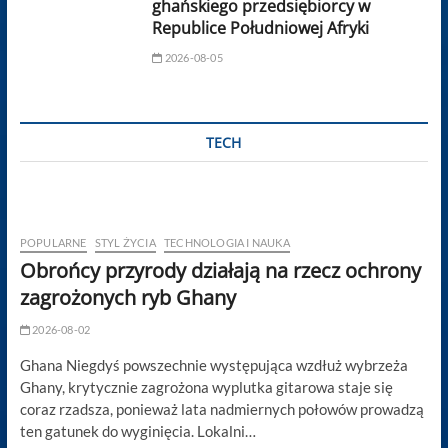
ghańskiego przedsiębiorcy w
Republice Południowej Afryki
2026-08-05
TECH
POPULARNE
STYL ŻYCIA
TECHNOLOGIA I NAUKA
Obrońcy przyrody działają na rzecz ochrony
zagrożonych ryb Ghany
2026-08-02
Ghana Niegdyś powszechnie występująca wzdłuż wybrzeża
Ghany, krytycznie zagrożona wyplutka gitarowa staje się
coraz rzadsza, ponieważ lata nadmiernych połowów prowadzą
ten gatunek do wyginięcia. Lokalni…