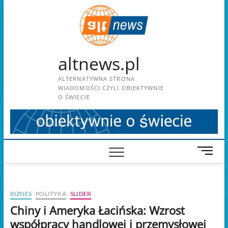
Skip
to
content
altnews.pl
ALTERNATYWNA STRONA
WIADOMOŚCI CZYLI OBIEKTYWNIE
O ŚWIECIE
M
e
n
u
BIZNES
POLITYKA
SLIDER
B
u
Chiny i Ameryka Łacińska: Wzrost
t
współpracy handlowej i przemysłowej