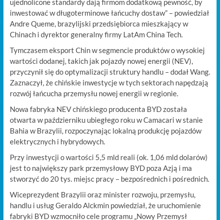
ujednolicone standardy dają firmom dodatkową pewność, by
inwestować w długoterminowe łańcuchy dostaw” – powiedział
Andre Queme, brazylijski przedsiębiorca mieszkający w
Chinach i dyrektor generalny firmy LatAm China Tech.
Tymczasem eksport Chin w segmencie produktów o wysokiej
wartości dodanej, takich jak pojazdy nowej energii (NEV),
przyczynił się do optymalizacji struktury handlu – dodał Wang.
Zaznaczył, że chińskie inwestycje w tych sektorach napędzają
rozwój łańcucha przemysłu nowej energii w regionie.
Nowa fabryka NEV chińskiego producenta BYD została
otwarta w październiku ubiegłego roku w Camacari w stanie
Bahia w Brazylii, rozpoczynając lokalną produkcję pojazdów
elektrycznych i hybrydowych.
Przy inwestycji o wartości 5,5 mld reali (ok. 1,06 mld dolarów)
jest to największy park przemysłowy BYD poza Azją i ma
stworzyć do 20 tys. miejsc pracy – bezpośrednich i pośrednich.
Wiceprezydent Brazylii oraz minister rozwoju, przemysłu,
handlu i usług Geraldo Alckmin powiedział, że uruchomienie
fabryki BYD wzmocniło cele programu „Nowy Przemysł