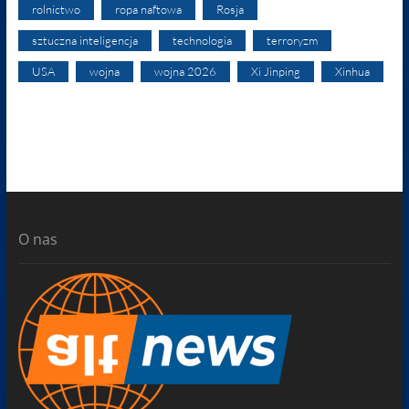
rolnictwo
ropa naftowa
Rosja
sztuczna inteligencja
technologia
terroryzm
USA
wojna
wojna 2026
Xi Jinping
Xinhua
O nas