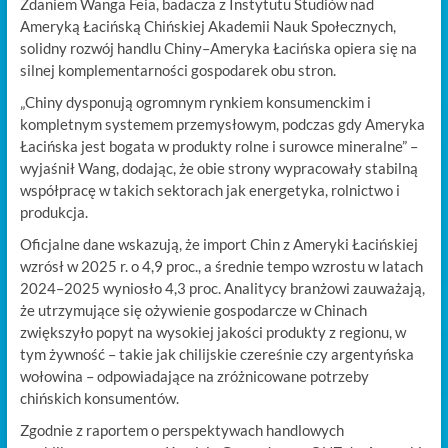
Zdaniem Wanga Feia, badacza z Instytutu Studiów nad
Ameryką Łacińską Chińskiej Akademii Nauk Społecznych,
solidny rozwój handlu Chiny–Ameryka Łacińska opiera się na
silnej komplementarności gospodarek obu stron.
„Chiny dysponują ogromnym rynkiem konsumenckim i
kompletnym systemem przemysłowym, podczas gdy Ameryka
Łacińska jest bogata w produkty rolne i surowce mineralne” –
wyjaśnił Wang, dodając, że obie strony wypracowały stabilną
współpracę w takich sektorach jak energetyka, rolnictwo i
produkcja.
Oficjalne dane wskazują, że import Chin z Ameryki Łacińskiej
wzrósł w 2025 r. o 4,9 proc., a średnie tempo wzrostu w latach
2024–2025 wyniosło 4,3 proc. Analitycy branżowi zauważają,
że utrzymujące się ożywienie gospodarcze w Chinach
zwiększyło popyt na wysokiej jakości produkty z regionu, w
tym żywność – takie jak chilijskie czereśnie czy argentyńska
wołowina – odpowiadające na zróżnicowane potrzeby
chińskich konsumentów.
Zgodnie z raportem o perspektywach handlowych