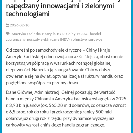
t
napędzany innowacjami i zielonymi
o
technologiami
n
2026-02-10
Ameryka Łacińska
Brazylia
BYD
Chiny
ECLAC
handel
zagraniczny
pojazdy elektryczne (NEV)
rolnictwo
surowce
Od czereśni po samochody elektryczne – Chiny i kraje
Ameryki Łacińskiej odnotowują coraz ściślejszą, obustronnie
korzystną współpracę w warunkach rosnącej globalnej
niepewności. Napędza ją zaangażowanie Chin w dalsze
otwieranie się na świat, optymalizacja struktury handlu oraz
pogłębiona współpraca przemysłowa.
Dane Głównej Administracji Celnej pokazują, że wartość
handlu między Chinami a Ameryką Łacińską osiągnęła w 2025
r. 3,93 bln juanów (ok. 565,28 mld dolarów), co oznacza wzrost
o 6,5 proc. rok do roku i przekroczenie granicy 500 mld
dolarów już drugi rok z rzędu, przy dynamice wyższej niż
całkowity wzrost chińskiego handlu zagranicznego.