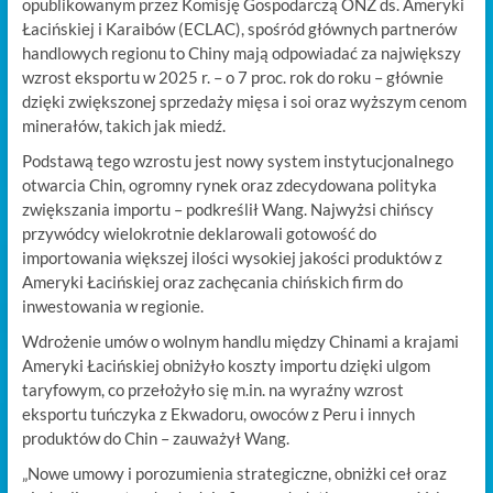
opublikowanym przez Komisję Gospodarczą ONZ ds. Ameryki
Łacińskiej i Karaibów (ECLAC), spośród głównych partnerów
handlowych regionu to Chiny mają odpowiadać za największy
wzrost eksportu w 2025 r. – o 7 proc. rok do roku – głównie
dzięki zwiększonej sprzedaży mięsa i soi oraz wyższym cenom
minerałów, takich jak miedź.
Podstawą tego wzrostu jest nowy system instytucjonalnego
otwarcia Chin, ogromny rynek oraz zdecydowana polityka
zwiększania importu – podkreślił Wang. Najwyżsi chińscy
przywódcy wielokrotnie deklarowali gotowość do
importowania większej ilości wysokiej jakości produktów z
Ameryki Łacińskiej oraz zachęcania chińskich firm do
inwestowania w regionie.
Wdrożenie umów o wolnym handlu między Chinami a krajami
Ameryki Łacińskiej obniżyło koszty importu dzięki ulgom
taryfowym, co przełożyło się m.in. na wyraźny wzrost
eksportu tuńczyka z Ekwadoru, owoców z Peru i innych
produktów do Chin – zauważył Wang.
„Nowe umowy i porozumienia strategiczne, obniżki ceł oraz