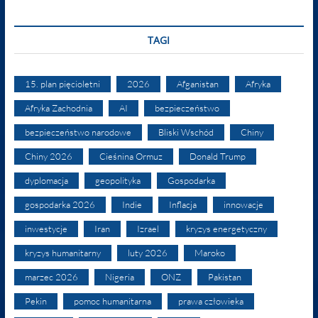
TAGI
15. plan pięcioletni
2026
Afganistan
Afryka
Afryka Zachodnia
AI
bezpieczeństwo
bezpieczeństwo narodowe
Bliski Wschód
Chiny
Chiny 2026
Cieśnina Ormuz
Donald Trump
dyplomacja
geopolityka
Gospodarka
gospodarka 2026
Indie
Inflacja
innowacje
inwestycje
Iran
Izrael
kryzys energetyczny
kryzys humanitarny
luty 2026
Maroko
marzec 2026
Nigeria
ONZ
Pakistan
Pekin
pomoc humanitarna
prawa człowieka