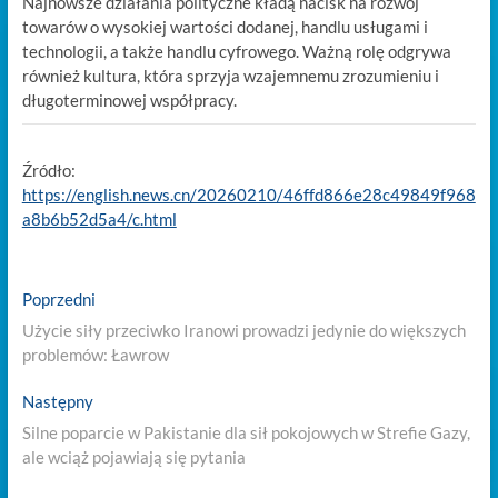
Najnowsze działania polityczne kładą nacisk na rozwój
towarów o wysokiej wartości dodanej, handlu usługami i
technologii, a także handlu cyfrowego. Ważną rolę odgrywa
również kultura, która sprzyja wzajemnemu zrozumieniu i
długoterminowej współpracy.
Źródło:
https://english.news.cn/20260210/46ffd866e28c49849f968
a8b6b52d5a4/c.html
Nawigacja
Previous
Poprzedni
post:
wpisu
Użycie siły przeciwko Iranowi prowadzi jedynie do większych
problemów: Ławrow
Next
Następny
post:
Silne poparcie w Pakistanie dla sił pokojowych w Strefie Gazy,
ale wciąż pojawiają się pytania