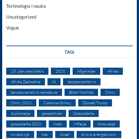
Technologia i nauka
Uncategorized
Vogue
TAGI
15. plan pięcioletni
2026
Afganistan
Afryka
Afryka Zachodnia
AI
bezpieczeństwo
bezpieczeństwo narodowe
Bliski Wschód
Chiny
Chiny 2026
Cieśnina Ormuz
Donald Trump
dyplomacja
geopolityka
Gospodarka
gospodarka 2026
Indie
Inflacja
innowacje
inwestycje
Iran
Izrael
kryzys energetyczny