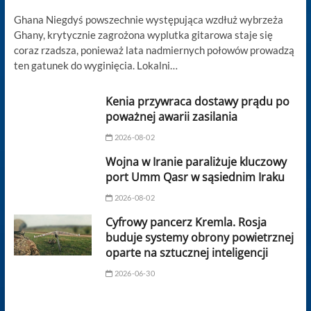
Ghana Niegdyś powszechnie występująca wzdłuż wybrzeża
Ghany, krytycznie zagrożona wyplutka gitarowa staje się
coraz rzadsza, ponieważ lata nadmiernych połowów prowadzą
ten gatunek do wyginięcia. Lokalni…
Kenia przywraca dostawy prądu po
poważnej awarii zasilania
2026-08-02
Wojna w Iranie paraliżuje kluczowy
port Umm Qasr w sąsiednim Iraku
2026-08-02
Cyfrowy pancerz Kremla. Rosja
buduje systemy obrony powietrznej
oparte na sztucznej inteligencji
2026-06-30