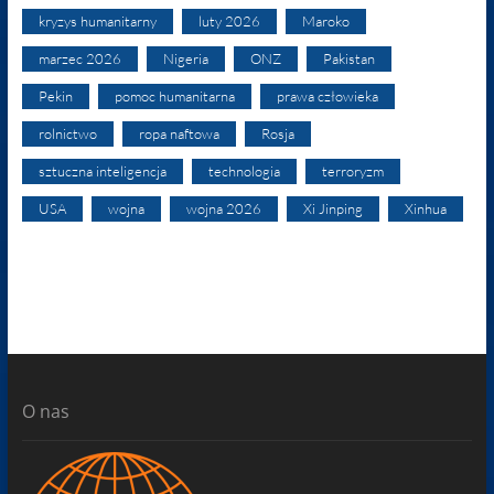
kryzys humanitarny
luty 2026
Maroko
marzec 2026
Nigeria
ONZ
Pakistan
Pekin
pomoc humanitarna
prawa człowieka
rolnictwo
ropa naftowa
Rosja
sztuczna inteligencja
technologia
terroryzm
USA
wojna
wojna 2026
Xi Jinping
Xinhua
O nas