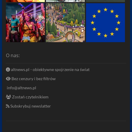
O nas:
altnews.pl - obiektywne spojrzenie na świat
Bez cenzury i bez filtrów
info@altnews.pl
Zostań czytelnikiem
Subskrybuj newslatter