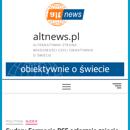
Skip
to
content
altnews.pl
ALTERNATYWNA STRONA
WIADOMOŚCI CZYLI OBIEKTYWNIE
O ŚWIECIE
M
e
n
u
B
u
POLITYKA
SLIDER
t