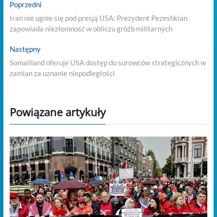
Nawigacja
Previous
Poprzedni
post:
wpisu
Iran nie ugnie się pod presją USA: Prezydent Pezeshkian
zapowiada niezłomność w obliczu gróźb militarnych
Next
Następny
post:
Somaliland oferuje USA dostęp do surowców strategicznych w
zamian za uznanie niepodległości
Powiązane artykuły