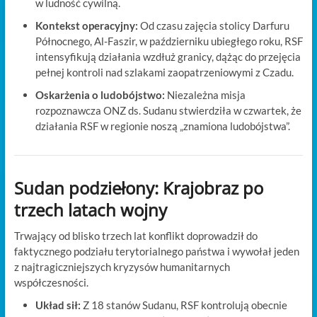
w ludność cywilną.
Kontekst operacyjny:
Od czasu zajęcia stolicy Darfuru
Północnego, Al-Faszir, w październiku ubiegłego roku, RSF
intensyfikują działania wzdłuż granicy, dążąc do przejęcia
pełnej kontroli nad szlakami zaopatrzeniowymi z Czadu.
Oskarżenia o ludobójstwo:
Niezależna misja
rozpoznawcza ONZ ds. Sudanu stwierdziła w czwartek, że
działania RSF w regionie noszą „znamiona ludobójstwa”.
Sudan podziełony: Krajobraz po
trzech latach wojny
Trwający od blisko trzech lat konflikt doprowadził do
faktycznego podziału terytorialnego państwa i wywołał jeden
z najtragiczniejszych kryzysów humanitarnych
współczesności.
Układ sił:
Z 18 stanów Sudanu, RSF kontrolują obecnie