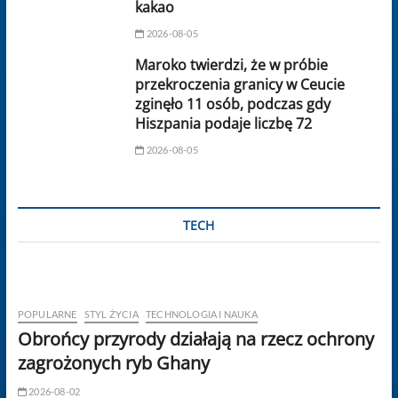
kakao
2026-08-05
Maroko twierdzi, że w próbie
przekroczenia granicy w Ceucie
zginęło 11 osób, podczas gdy
Hiszpania podaje liczbę 72
2026-08-05
TECH
POPULARNE
STYL ŻYCIA
TECHNOLOGIA I NAUKA
Obrońcy przyrody działają na rzecz ochrony
zagrożonych ryb Ghany
2026-08-02