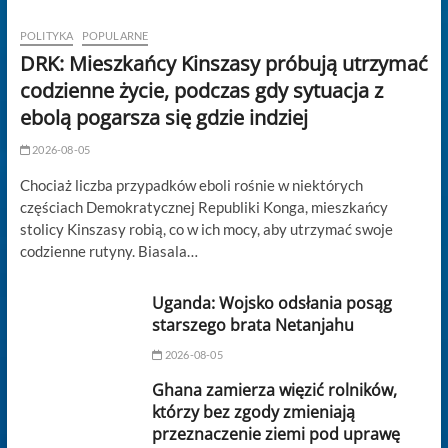
POLITYKA
POPULARNE
DRK: Mieszkańcy Kinszasy próbują utrzymać
codzienne życie, podczas gdy sytuacja z
ebolą pogarsza się gdzie indziej
2026-08-05
Chociaż liczba przypadków eboli rośnie w niektórych
częściach Demokratycznej Republiki Konga, mieszkańcy
stolicy Kinszasy robią, co w ich mocy, aby utrzymać swoje
codzienne rutyny. Biasala…
Uganda: Wojsko odsłania posąg
starszego brata Netanjahu
2026-08-05
Ghana zamierza więzić rolników,
którzy bez zgody zmieniają
przeznaczenie ziemi pod uprawę