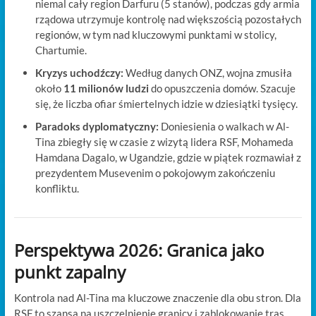
niemal cały region Darfuru (5 stanów), podczas gdy armia
rządowa utrzymuje kontrolę nad większością pozostałych
regionów, w tym nad kluczowymi punktami w stolicy,
Chartumie.
Kryzys uchodźczy:
Według danych ONZ, wojna zmusiła
około
11 milionów ludzi
do opuszczenia domów. Szacuje
się, że liczba ofiar śmiertelnych idzie w dziesiątki tysięcy.
Paradoks dyplomatyczny:
Doniesienia o walkach w Al-
Tina zbiegły się w czasie z wizytą lidera RSF, Mohameda
Hamdana Dagalo, w Ugandzie, gdzie w piątek rozmawiał z
prezydentem Musevenim o pokojowym zakończeniu
konfliktu.
Perspektywa 2026: Granica jako
punkt zapalny
Kontrola nad Al-Tina ma kluczowe znaczenie dla obu stron. Dla
RSF to szansa na uszczelnienie granicy i zablokowanie tras,