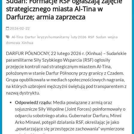
Sudan: Formacje RSF ogłaszają zajęcie
t
strategicznego miasta Al-Tina w
o
n
Darfurze; armia zaprzecza
2026-02-22
Al-Tina
Darfur
kryzys humanitarny
luty 2026
RSF
Sudan
wojna
domowa
Xinhua
DARFUR PÓŁNOCNY, 22 lutego 2026 r. (Xinhua) – Sudańskie
paramilitarne Siły Szybkiego Wsparcia (RSF) ogłosiły
przejęcie kontroli nad strategicznym miastem Al-Tina,
położonym w stanie Darfur Północny przy granicy z Czadem.
Grupa opublikowała w mediach społecznościowych nagrania,
na których uzbrojeni mężczyźni świętują pod transparentem z
nazwą dystryktu.
Odpowiedź rządu:
Media powiązane z armią oraz
sojusznicze Siły Wspólne (Joint Forces) poinformowały o
odparciu sobotniego ataku. Gubernator Darfuru, Minni
Arko Minawi, potępił działania RSF, określając je jako
„powtarzające się przestępcze zachowania” wymierzone