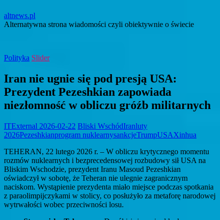
altnews.pl
Alternatywna strona wiadomości czyli obiektywnie o świecie
Polityka
Slider
Iran nie ugnie się pod presją USA:
Prezydent Pezeshkian zapowiada
niezłomność w obliczu gróźb militarnych
ITExternal
2026-02-22
Bliski Wschód
Iran
luty
2026
Pezeshkian
program nuklearny
sankcje
Trump
USA
Xinhua
TEHERAN, 22 lutego 2026 r. – W obliczu krytycznego momentu
rozmów nuklearnych i bezprecedensowej rozbudowy sił USA na
Bliskim Wschodzie, prezydent Iranu Masoud Pezeshkian
oświadczył w sobotę, że Teheran nie ulegnie zagranicznym
naciskom. Wystąpienie prezydenta miało miejsce podczas spotkania
z paraolimpijczykami w stolicy, co posłużyło za metaforę narodowej
wytrwałości wobec przeciwności losu.