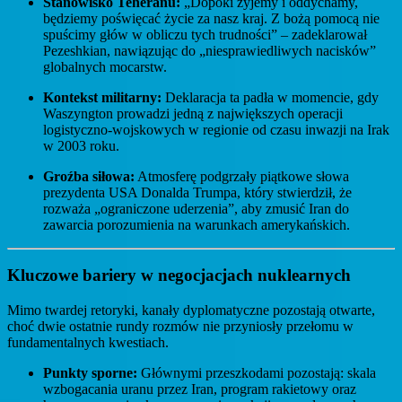
Stanowisko Teheranu:
„Dopóki żyjemy i oddychamy,
będziemy poświęcać życie za nasz kraj. Z bożą pomocą nie
spuścimy głów w obliczu tych trudności” – zadeklarował
Pezeshkian, nawiązując do „niesprawiedliwych nacisków”
globalnych mocarstw.
Kontekst militarny:
Deklaracja ta padła w momencie, gdy
Waszyngton prowadzi jedną z największych operacji
logistyczno-wojskowych w regionie od czasu inwazji na Irak
w 2003 roku.
Groźba siłowa:
Atmosferę podgrzały piątkowe słowa
prezydenta USA Donalda Trumpa, który stwierdził, że
rozważa „ograniczone uderzenia”, aby zmusić Iran do
zawarcia porozumienia na warunkach amerykańskich.
Kluczowe bariery w negocjacjach nuklearnych
Mimo twardej retoryki, kanały dyplomatyczne pozostają otwarte,
choć dwie ostatnie rundy rozmów nie przyniosły przełomu w
fundamentalnych kwestiach.
Punkty sporne:
Głównymi przeszkodami pozostają: skala
wzbogacania uranu przez Iran, program rakietowy oraz