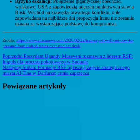
Ryzyko eskalacji:
Połączenie gigantycznej obecności
wojskowej USA z zapowiedzią uderzeń punktowych stawia
Bliski Wschód na krawędzi otwartego konfliktu, o ile
zapowiadana na najbliższe dni propozycja Iranu nie zostanie
uznana za wystarczającą podstawę do kompromisu.
Źródło:
https://www.africanews.com/2026/02/22/iran-says-it-will-not-bow-to-
pressure-from-united-states-over-nuclear-deal/
Nawigacja
Previous
Poprzedni
Prezydent Ugandy Museveni rozmawia z liderem RSF:
post:
Impuls dla procesu pokojowego w Sudanie
wpisu
Next
Następny
Sudan: Formacje RSF ogłaszają zajęcie strategicznego
post:
miasta Al-Tina w Darfurze; armia zaprzecza
Powiązane artykuły