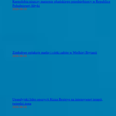
Ksenofobia niszczy marzenie ghańskiego przedsiębiorcy w Republice
Południowej Afryki
2026-08-05
Zimbabwe opłakuje matkę i córki zabite w Wielkiej Brytanii
2026-08-05
Ugandyjski lider opozycji Kizza Besigye na intensywnej terapii,
twierdzi żona
2026-08-05