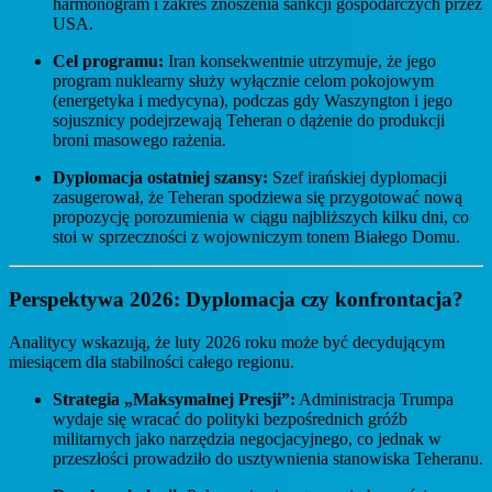
harmonogram i zakres znoszenia sankcji gospodarczych przez
USA.
Cel programu:
Iran konsekwentnie utrzymuje, że jego
program nuklearny służy wyłącznie celom pokojowym
(energetyka i medycyna), podczas gdy Waszyngton i jego
sojusznicy podejrzewają Teheran o dążenie do produkcji
broni masowego rażenia.
Dyplomacja ostatniej szansy:
Szef irańskiej dyplomacji
zasugerował, że Teheran spodziewa się przygotować nową
propozycję porozumienia w ciągu najbliższych kilku dni, co
stoi w sprzeczności z wojowniczym tonem Białego Domu.
Perspektywa 2026: Dyplomacja czy konfrontacja?
Analitycy wskazują, że luty 2026 roku może być decydującym
miesiącem dla stabilności całego regionu.
Strategia „Maksymalnej Presji”:
Administracja Trumpa
wydaje się wracać do polityki bezpośrednich gróźb
militarnych jako narzędzia negocjacyjnego, co jednak w
przeszłości prowadziło do usztywnienia stanowiska Teheranu.