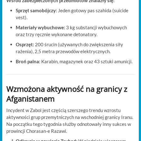
Wśród zabezpieczonych przedmiotów znalazły się:
Sprzęt samobójczy:
Jeden gotowy pas szahida (suicide
vest).
Materiały wybuchowe:
3 kg substancji wybuchowych
oraz trzy ręcznie wykonane detonatory.
Osprzęt:
200 śrucin (używanych do zwiększenia siły
rażenia), 2,5 metra przewodów elektrycznych.
Broń palna:
Karabin, magazynek oraz 43 sztuki amunicji.
Wzmożona aktywność na granicy z
Afganistanem
Incydent w Zabol jest częścią szerszego trendu wzrostu
aktywności grup przemytniczych na wschodniej granicy Iranu.
Na początku tego tygodnia służby odnotowały inny sukces w
prowincji Chorasan-e Razawi.
Odkrycie w powiecie Taybad:
W niedzielę wieczorem