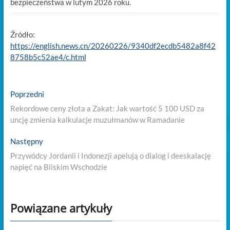
bezpieczeństwa w lutym 2026 roku.
Źródło:
https://english.news.cn/20260226/9340df2ecdb5482a8f42
8758b5c52ae4/c.html
Nawigacja
Previous
Poprzedni
post:
wpisu
Rekordowe ceny złota a Zakat: Jak wartość 5 100 USD za
uncję zmienia kalkulacje muzułmanów w Ramadanie
Next
Następny
post:
Przywódcy Jordanii i Indonezji apelują o dialog i deeskalację
napięć na Bliskim Wschodzie
Powiązane artykuły