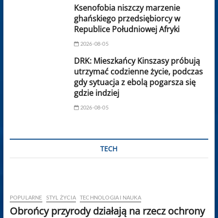
Ksenofobia niszczy marzenie
ghańskiego przedsiębiorcy w
Republice Południowej Afryki
2026-08-05
DRK: Mieszkańcy Kinszasy próbują
utrzymać codzienne życie, podczas
gdy sytuacja z ebolą pogarsza się
gdzie indziej
2026-08-05
TECH
POPULARNE
STYL ŻYCIA
TECHNOLOGIA I NAUKA
Obrońcy przyrody działają na rzecz ochrony