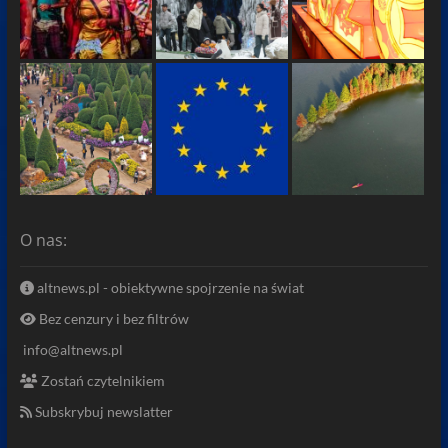
O nas:
altnews.pl - obiektywne spojrzenie na świat
Bez cenzury i bez filtrów
info@altnews.pl
Zostań czytelnikiem
Subskrybuj newslatter