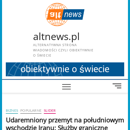
Skip
to
content
altnews.pl
ALTERNATYWNA STRONA
WIADOMOŚCI CZYLI OBIEKTYWNIE
O ŚWIECIE
M
e
n
u
BIZNES
POPULARNE
SLIDER
B
u
Udaremniony przemyt na południowym
t
wschodzie Iranu: Służby graniczne