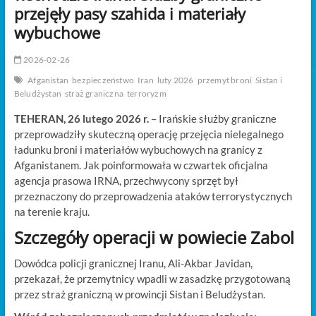
t
przejęły pasy szahida i materiały
o
wybuchowe
n
2026-02-26
Afganistan
bezpieczeństwo
Iran
luty 2026
przemyt broni
Sistan i
Beludżystan
straż graniczna
terroryzm
TEHERAN, 26 lutego 2026 r.
– Irańskie służby graniczne
przeprowadziły skuteczną operację przejęcia nielegalnego
ładunku broni i materiałów wybuchowych na granicy z
Afganistanem. Jak poinformowała w czwartek oficjalna
agencja prasowa IRNA, przechwycony sprzęt był
przeznaczony do przeprowadzenia ataków terrorystycznych
na terenie kraju.
Szczegóły operacji w powiecie Zabol
Dowódca policji granicznej Iranu, Ali-Akbar Javidan,
przekazał, że przemytnicy wpadli w zasadzkę przygotowaną
przez straż graniczną w prowincji Sistan i Beludżystan.