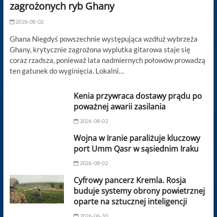
zagrożonych ryb Ghany
2026-08-02
Ghana Niegdyś powszechnie występująca wzdłuż wybrzeża
Ghany, krytycznie zagrożona wyplutka gitarowa staje się
coraz rzadsza, ponieważ lata nadmiernych połowów prowadzą
ten gatunek do wyginięcia. Lokalni…
Kenia przywraca dostawy prądu po
poważnej awarii zasilania
2026-08-02
Wojna w Iranie paraliżuje kluczowy
port Umm Qasr w sąsiednim Iraku
2026-08-02
Cyfrowy pancerz Kremla. Rosja
buduje systemy obrony powietrznej
oparte na sztucznej inteligencji
2026-06-30