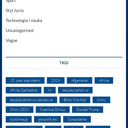
Sport
Styl życia
Technologia i nauka
Uncategorized
Vogue
TAGI
15. plan pięcioletni
2026
Afganistan
Afryka
Afryka Zachodnia
AI
bezpieczeństwo
bezpieczeństwo narodowe
Bliski Wschód
Chiny
Chiny 2026
Cieśnina Ormuz
Donald Trump
dyplomacja
geopolityka
Gospodarka