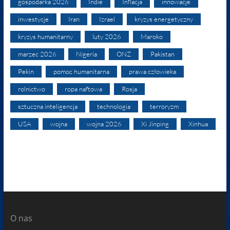
gospodarka 2026
Indie
Inflacja
innowacje
inwestycje
Iran
Izrael
kryzys energetyczny
kryzys humanitarny
luty 2026
Maroko
marzec 2026
Nigeria
ONZ
Pakistan
Pekin
pomoc humanitarna
prawa człowieka
rolnictwo
ropa naftowa
Rosja
sztuczna inteligencja
technologia
terroryzm
USA
wojna
wojna 2026
Xi Jinping
Xinhua
O nas