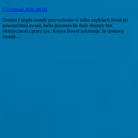
ITExternal
2026-08-02
Dostawy prądu zostały przywrócone w kilku częściach Kenii po
powszechnej awarii, która pozostawiła duże obszary bez
elektryczności przez noc. Kenya Power informuje, że dostawy
zostały…