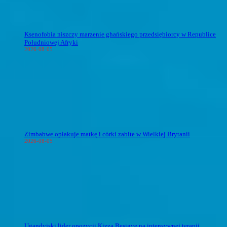
Ksenofobia niszczy marzenie ghańskiego przedsiębiorcy w Republice
Południowej Afryki
2026-08-05
Zimbabwe opłakuje matkę i córki zabite w Wielkiej Brytanii
2026-08-05
Ugandyjski lider opozycji Kizza Besigye na intensywnej terapii,