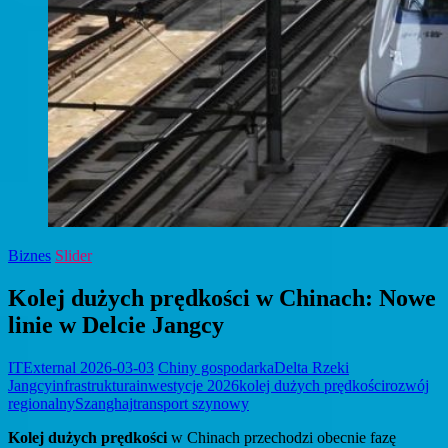
Biznes
Slider
Kolej dużych prędkości w Chinach: Nowe
linie w Delcie Jangcy
ITExternal
2026-03-03
Chiny gospodarka
Delta Rzeki
Jangcy
infrastruktura
inwestycje 2026
kolej dużych prędkości
rozwój
regionalny
Szanghaj
transport szynowy
Kolej dużych prędkości
w Chinach przechodzi obecnie fazę