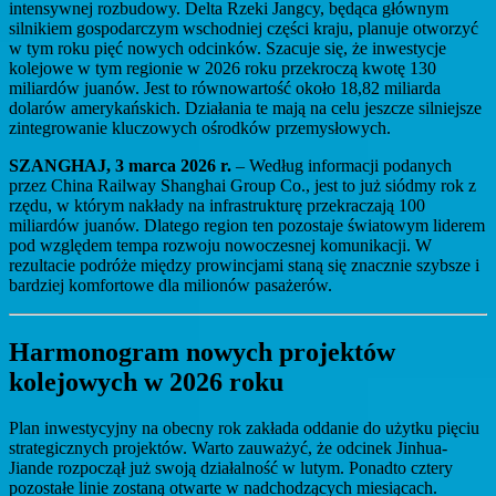
intensywnej rozbudowy. Delta Rzeki Jangcy, będąca głównym
silnikiem gospodarczym wschodniej części kraju, planuje otworzyć
w tym roku pięć nowych odcinków. Szacuje się, że inwestycje
kolejowe w tym regionie w 2026 roku przekroczą kwotę 130
miliardów juanów. Jest to równowartość około 18,82 miliarda
dolarów amerykańskich. Działania te mają na celu jeszcze silniejsze
zintegrowanie kluczowych ośrodków przemysłowych.
SZANGHAJ, 3 marca 2026 r.
– Według informacji podanych
przez China Railway Shanghai Group Co., jest to już siódmy rok z
rzędu, w którym nakłady na infrastrukturę przekraczają 100
miliardów juanów. Dlatego region ten pozostaje światowym liderem
pod względem tempa rozwoju nowoczesnej komunikacji. W
rezultacie podróże między prowincjami staną się znacznie szybsze i
bardziej komfortowe dla milionów pasażerów.
Harmonogram nowych projektów
kolejowych w 2026 roku
Plan inwestycyjny na obecny rok zakłada oddanie do użytku pięciu
strategicznych projektów. Warto zauważyć, że odcinek Jinhua-
Jiande rozpoczął już swoją działalność w lutym. Ponadto cztery
pozostałe linie zostaną otwarte w nadchodzących miesiącach.