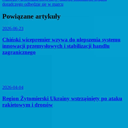
post:
doradczego odbędzie się w marcu
Powiązane artykuły
2026-06-23
Chiński wicepremier wzywa do ulepszenia systemu
innowacji przemysłowych i stabilizacji handlu
zagranicznego
2026-04-04
Region Żytomierski Ukrainy wstrząśnięty po ataku
rakietowym i dronów