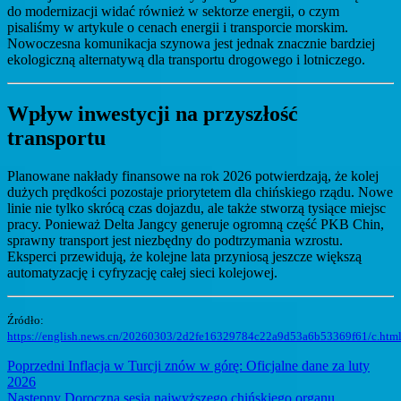
do modernizacji widać również w sektorze energii, o czym
pisaliśmy w artykule o cenach energii i transporcie morskim.
Nowoczesna komunikacja szynowa jest jednak znacznie bardziej
ekologiczną alternatywą dla transportu drogowego i lotniczego.
Wpływ inwestycji na przyszłość
transportu
Planowane nakłady finansowe na rok 2026 potwierdzają, że kolej
dużych prędkości pozostaje priorytetem dla chińskiego rządu. Nowe
linie nie tylko skrócą czas dojazdu, ale także stworzą tysiące miejsc
pracy. Ponieważ Delta Jangcy generuje ogromną część PKB Chin,
sprawny transport jest niezbędny do podtrzymania wzrostu.
Eksperci przewidują, że kolejne lata przyniosą jeszcze większą
automatyzację i cyfryzację całej sieci kolejowej.
Źródło:
https://english.news.cn/20260303/2d2fe16329784c22a9d53a6b53369f61/c.htm
Nawigacja
Previous
Poprzedni
Inflacja w Turcji znów w górę: Oficjalne dane za luty
post:
2026
wpisu
Next
Następny
Doroczna sesja najwyższego chińskiego organu