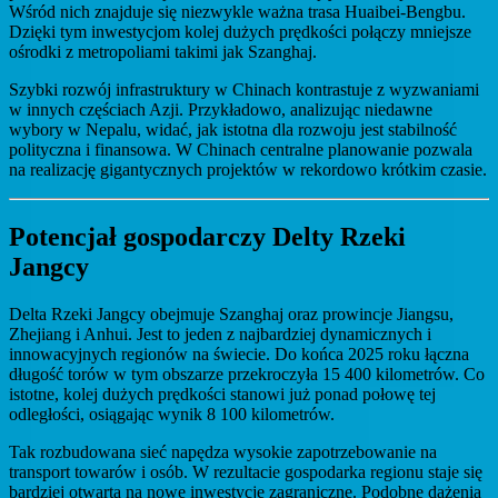
Wśród nich znajduje się niezwykle ważna trasa Huaibei-Bengbu.
Dzięki tym inwestycjom kolej dużych prędkości połączy mniejsze
ośrodki z metropoliami takimi jak Szanghaj.
Szybki rozwój infrastruktury w Chinach kontrastuje z wyzwaniami
w innych częściach Azji. Przykładowo, analizując niedawne
wybory w Nepalu, widać, jak istotna dla rozwoju jest stabilność
polityczna i finansowa. W Chinach centralne planowanie pozwala
na realizację gigantycznych projektów w rekordowo krótkim czasie.
Potencjał gospodarczy Delty Rzeki
Jangcy
Delta Rzeki Jangcy obejmuje Szanghaj oraz prowincje Jiangsu,
Zhejiang i Anhui. Jest to jeden z najbardziej dynamicznych i
innowacyjnych regionów na świecie. Do końca 2025 roku łączna
długość torów w tym obszarze przekroczyła 15 400 kilometrów. Co
istotne, kolej dużych prędkości stanowi już ponad połowę tej
odległości, osiągając wynik 8 100 kilometrów.
Tak rozbudowana sieć napędza wysokie zapotrzebowanie na
transport towarów i osób. W rezultacie gospodarka regionu staje się
bardziej otwarta na nowe inwestycje zagraniczne. Podobne dążenia