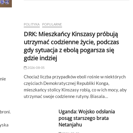
POLITYKA
POPULARNE
DRK: Mieszkańcy Kinszasy próbują
utrzymać codzienne życie, podczas
gdy sytuacja z ebolą pogarsza się
gdzie indziej
2026-08-05
Chociaż liczba przypadków eboli rośnie w niektórych
nie
częściach Demokratycznej Republiki Konga,
mieszkańcy stolicy Kinszasy robią, co w ich mocy, aby
utrzymać swoje codzienne rutyny. Biasala…
Uganda: Wojsko odsłania
broni.
posąg starszego brata
Netanjahu
zyska