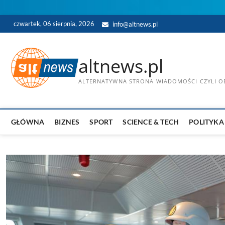
Skip
czwartek, 06 sierpnia, 2026
info@altnews.pl
to
content
altnews.pl
ALTERNATYWNA STRONA WIADOMOŚCI CZYLI OB
GŁÓWNA
BIZNES
SPORT
SCIENCE & TECH
POLITYKA