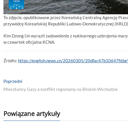
To zdjęcie, opublikowane przez Koreańską Centralną Agencję Pr
przywódcę Koreańskiej Republiki Ludowo-Demokratycznej (KRLD),
Kim Dzong Un wyraził zadowolenie z nuklearnego uzbrojenia maryn
w czwartek oficjalna KCNA.
Źródło:
https://english.news.cn/20260305/20dfac47b10647f6b
Nawigacja
Previous
Poprzedni
post:
wpisu
Mieszkańcy Gazy a konflikt regionalny na Bliskim Wschodzie
Powiązane artykuły