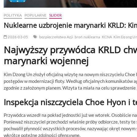
POLITYKA
POPULARNE
SLIDER
Nuklearne uzbrojenie marynarki KRLD: Ki
2026-03-05
bezpieczeństwo Azji
broń nuklearna
KCNA
Kim Dzong U
Najwyższy przywódca KRLD chw
marynarki wojennej
Kim Dzong Un złożył oficjalną wizytę na nowym niszczycielu Choe
postępów w modernizacji floty. Według oficjalnych komunikatów 
zgodnie z założonym planem. Wizyta ta miała na celu sprawdzenie
Inspekcja niszczyciela Choe Hyon i 
Przywódca wszedł na pokład jednostki już we wtorek. Osobiście n
Ponieważ niszczyciel przechodzi właśnie próby odbiorcze, testy t
pochwalił płynność wszystkich procesów, nazywając okręt nowym 
wkrótce potężne zdolności ofensywne.