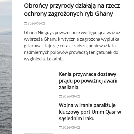
Obrońcy przyrody działają na rzecz
ochrony zagrożonych ryb Ghany
2026-08-02
Ghana Niegdyś powszechnie występująca wzdłuż
wybrzeża Ghany, krytycznie zagrożona wyplutka
gitarowa staje się coraz rzadsza, ponieważ lata
nadmiernych połowów prowadzą ten gatunek do
wyginięcia. Lokalni…
Kenia przywraca dostawy
prądu po poważnej awarii
zasilania
2026-08-02
Wojna w Iranie paraliżuje
kluczowy port Umm Qasr w
sąsiednim Iraku
2026-08-02