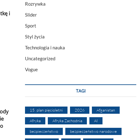
Rozrywka
kę i
Slider
Sport
Styl życia
Technologia i nauka
Uncategorized
Vogue
TAGI
15. plan pięcioletni
2026
Afganistan
gody
ie
Afryka
Afryka Zachodnia
AI
ao
bezpieczeństwo
bezpieczeństwo narodowe