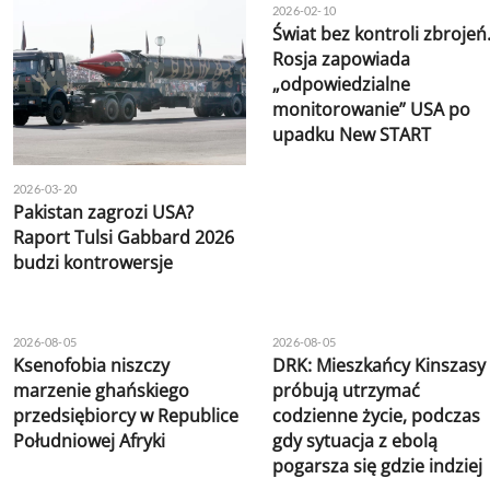
2026-02-10
Świat bez kontroli zbrojeń
Rosja zapowiada
„odpowiedzialne
monitorowanie” USA po
upadku New START
2026-03-20
Pakistan zagrozi USA?
Raport Tulsi Gabbard 2026
budzi kontrowersje
2026-08-05
2026-08-05
Ksenofobia niszczy
DRK: Mieszkańcy Kinszasy
marzenie ghańskiego
próbują utrzymać
przedsiębiorcy w Republice
codzienne życie, podczas
Południowej Afryki
gdy sytuacja z ebolą
pogarsza się gdzie indziej