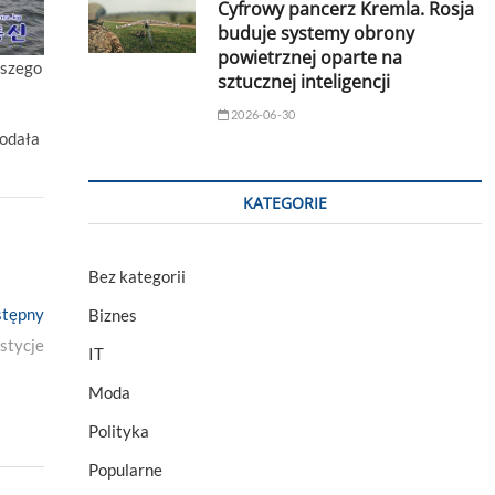
Cyfrowy pancerz Kremla. Rosja
buduje systemy obrony
powietrznej oparte na
ższego
sztucznej inteligencji
2026-06-30
podała
KATEGORIE
Bez kategorii
Next
tępny
Biznes
post:
stycje
IT
Moda
Polityka
Popularne