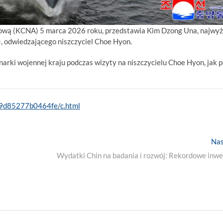
asową (KCNA) 5 marca 2026 roku, przedstawia Kim Dzong Una, najwy
 odwiedzającego niszczyciel Choe Hyon.
arki wojennej kraju podczas wizyty na niszczycielu Choe Hyon, jak 
e9d85277b0464fe/c.html
Nas
Wydatki Chin na badania i rozwój: Rekordowe inwe