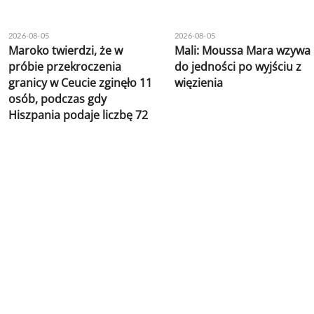
2026-08-05
2026-08-05
Maroko twierdzi, że w
Mali: Moussa Mara wzywa
próbie przekroczenia
do jedności po wyjściu z
granicy w Ceucie zginęło 11
więzienia
osób, podczas gdy
Hiszpania podaje liczbę 72