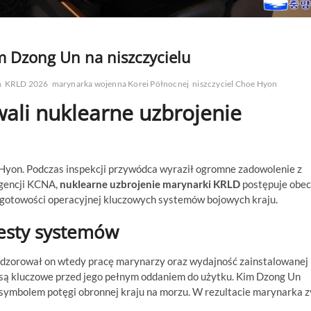
m Dzong Un na niszczycielu
n
KRLD 2026
marynarka wojenna Korei Północnej
niszczyciel Choe Hyon
ali nuklearne uzbrojenie
 Hyon. Podczas inspekcji przywódca wyraził ogromne zadowolenie z
agencji KCNA,
nuklearne uzbrojenie marynarki KRLD
postępuje obec
 gotowości operacyjnej kluczowych systemów bojowych kraju.
testy systemów
adzorował on wtedy pracę marynarzy oraz wydajność zainstalowanej 
e są kluczowe przed jego pełnym oddaniem do użytku. Kim Dzong Un
symbolem potęgi obronnej kraju na morzu. W rezultacie marynarka 