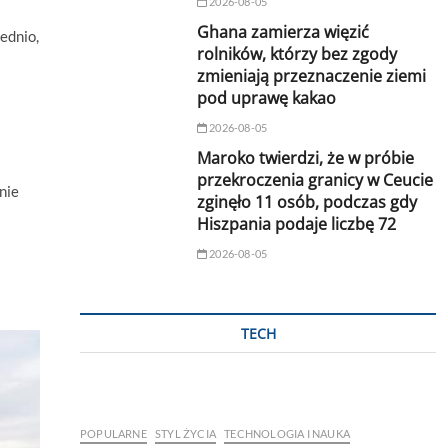
2026-08-05
Ghana zamierza więzić
ednio,
rolników, którzy bez zgody
zmieniają przeznaczenie ziemi
pod uprawę kakao
2026-08-05
Maroko twierdzi, że w próbie
przekroczenia granicy w Ceucie
nie
zginęło 11 osób, podczas gdy
Hiszpania podaje liczbę 72
2026-08-05
TECH
POPULARNE
STYL ŻYCIA
TECHNOLOGIA I NAUKA