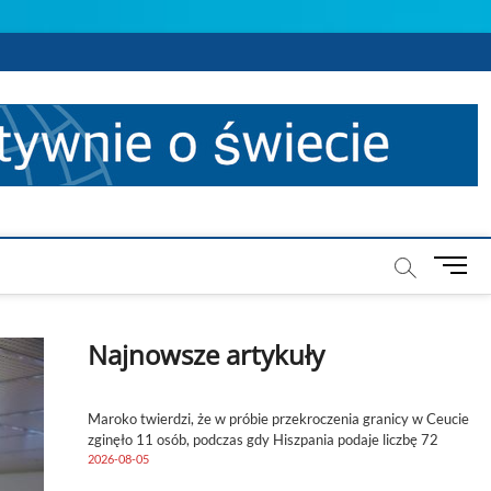
M
e
n
u
Najnowsze artykuły
B
u
t
Maroko twierdzi, że w próbie przekroczenia granicy w Ceucie
t
zginęło 11 osób, podczas gdy Hiszpania podaje liczbę 72
o
2026-08-05
n