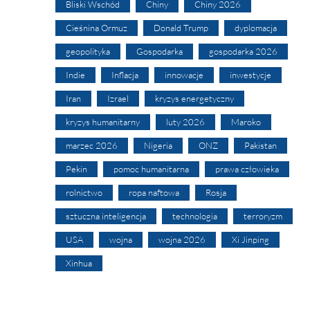
Bliski Wschód
Chiny
Chiny 2026
Cieśnina Ormuz
Donald Trump
dyplomacja
geopolityka
Gospodarka
gospodarka 2026
Indie
Inflacja
innowacje
inwestycje
Iran
Izrael
kryzys energetyczny
kryzys humanitarny
luty 2026
Maroko
marzec 2026
Nigeria
ONZ
Pakistan
Pekin
pomoc humanitarna
prawa człowieka
rolnictwo
ropa naftowa
Rosja
sztuczna inteligencja
technologia
terroryzm
USA
wojna
wojna 2026
Xi Jinping
Xinhua