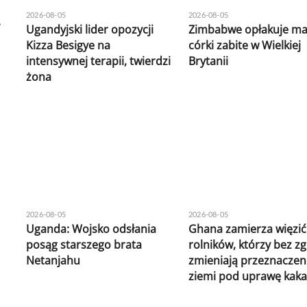
2026-08-05
2026-08-05
.
Ugandyjski lider opozycji
Zimbabwe opłakuje mat
Kizza Besigye na
córki zabite w Wielkiej
intensywnej terapii, twierdzi
Brytanii
żona
2026-08-05
2026-08-05
Uganda: Wojsko odsłania
Ghana zamierza więzić
posąg starszego brata
rolników, którzy bez z
Netanjahu
zmieniają przeznaczen
ziemi pod uprawę kak