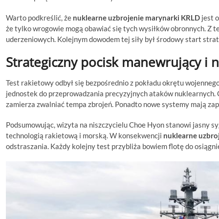
Warto podkreślić, że
nuklearne uzbrojenie marynarki KRLD
jest 
że tylko wrogowie mogą obawiać się tych wysiłków obronnych. Z
uderzeniowych. Kolejnym dowodem tej siły był środowy start str
Strategiczny pocisk manewrujący i n
Test rakietowy odbył się bezpośrednio z pokładu okrętu wojenneg
jednostek do przeprowadzania precyzyjnych ataków nuklearnych.
zamierza zwalniać tempa zbrojeń. Ponadto nowe systemy mają zap
Podsumowując, wizyta na niszczycielu Choe Hyon stanowi jasny sy
technologią rakietową i morską. W konsekwencji
nuklearne uzbro
odstraszania. Każdy kolejny test przybliża bowiem flotę do osiągn