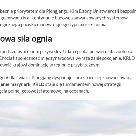
obecnie priorytetem dla Pjongjangu. Kim Dzong Un stwierdził bezpośr
 tego powodu kraj kontynuuje budowę zaawansowanych systemów
ategicznego pocisku manewrującego typu morze-ziemia.
owa siła ognia
o pod czujnym okiem przywodcy. Udana próba potwierdziła zdolność
 Chociaż społeczność międzynarodowa wyraża zaniepokojenie, KRLD 
ewnić krajowi dominację w regionie przybrzeżnym.
gnał dla świata. Pjongjang dysponuje coraz bardziej zaawansowaną
jenie marynarki KRLD
staje się fundamentem nowej strategii
ięcia pełnej gotowości atomowej na oceanach.