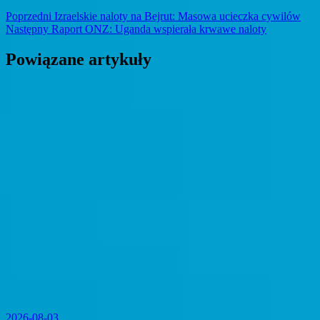
Nawigacja
Previous
Poprzedni
Izraelskie naloty na Bejrut: Masowa ucieczka cywilów
Next
post:
Następny
Raport ONZ: Uganda wspierała krwawe naloty
wpisu
post:
Powiązane artykuły
2026-08-03