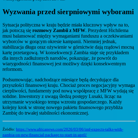
Wyzwania przed sierpniowymi wyborami
Sytuacja polityczna w kraju będzie miała kluczowy wpływ na to,
jak potoczą się
rozmowy Zambii z MFW
. Prezydent Hichilema
musi balansować między wymaganiami funduszu a oczekiwaniami
wyborców w gorącym okresie kampanii. Niemniej jednak,
stabilizacja długu oraz ożywienie w górnictwie dają rządowi mocną
kartę przetargową. W konsekwencji Zambia staje się przykładem
dla innych zadłużonych narodów, pokazując, że powrót do
wiarygodności finansowej jest możliwy dzięki konsekwentnym
reformom.
Podsumowując, nadchodzące miesiące będą decydujące dla
przyszłości finansowej kraju. Chociaż proces negocjacyjny wymaga
cierpliwości, fundamenty pod nową współpracę z MFW wydają się
solidne. Inwestorzy z uwagą śledzą postępy Lusaki, licząc na
utrzymanie wysokiego tempa wzrostu gospodarczego. Każdy
kolejny krok w stronę nowego pakietu finansowego przybliża
Zambię do trwałej stabilności ekonomicznej.
Źródło:
https://www.africanews.com/2026/03/06/imf-expects-talks-with-
zambia-on-new-financial-package-to-start-in-april/