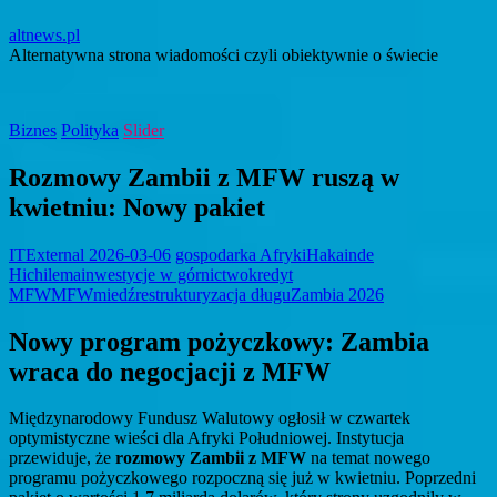
altnews.pl
Alternatywna strona wiadomości czyli obiektywnie o świecie
Biznes
Polityka
Slider
Rozmowy Zambii z MFW ruszą w
kwietniu: Nowy pakiet
ITExternal
2026-03-06
gospodarka Afryki
Hakainde
Hichilema
inwestycje w górnictwo
kredyt
MFW
MFW
miedź
restrukturyzacja długu
Zambia 2026
Nowy program pożyczkowy: Zambia
wraca do negocjacji z MFW
Międzynarodowy Fundusz Walutowy ogłosił w czwartek
optymistyczne wieści dla Afryki Południowej. Instytucja
przewiduje, że
rozmowy Zambii z MFW
na temat nowego
programu pożyczkowego rozpoczną się już w kwietniu. Poprzedni