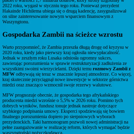
pakiet o wartości 1,7 miliarda dolarów, który strony uzgodniły w
2022 roku, wygasł w styczniu tego roku. Ponieważ prezydent
Hakainde Hichilema ubiega się o drugą kadencję, zasygnalizował
on silne zainteresowanie nowym wsparciem finansowym z
Waszyngtonu.
Gospodarka Zambii na ścieżce wzrostu
Warto przypomnieć, że Zambia przeszła długą drogę od kryzysu w
2020 roku, kiedy jako pierwszy kraj ogłosiła niewypłacalność.
Jednak w zeszłym roku Lusaka odniosła ogromny sukces,
zawierając porozumienia w sprawie restrukturyzacji zadłużenia ze
wszystkimi swoimi wierzycielami. Dzięki temu
rozmowy Zambii z
MFW
odbywają się teraz w znacznie lepszej atmosferze. Co więcej,
kraj skutecznie przyciągnął nowe inwestycje w sektorze górnictwa
miedzi oraz znacząco wzmocnił swoje rezerwy walutowe.
MFW prognozuje obecnie, że gospodarka tego afrykańskiego
producenta miedzi wzrośnie o 5,5% w 2026 roku. Pomimo tych
dobrych wyników, fundusz tonuje jednak nastroje dotyczące
szybkiego podpisania umowy. Eksperci spodziewają się bowiem
finalnego porozumienia dopiero po sierpniowych wyborach
prezydenckich. Taki harmonogram pozwoli nowej administracji na
pełne zaangażowanie w realizację reform, których wymagać będzie
waszyngtoński pożyczkodawca.