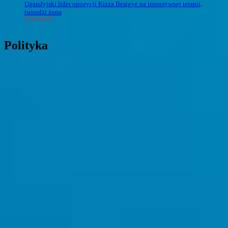
Ugandyjski lider opozycji Kizza Besigye na intensywnej terapii,
twierdzi żona
2026-08-05
Polityka