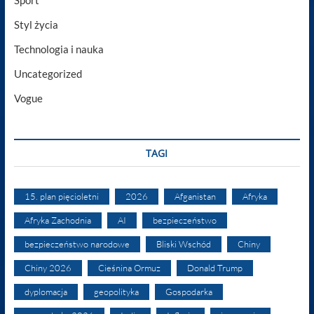
Sport
Styl życia
Technologia i nauka
Uncategorized
Vogue
TAGI
15. plan pięcioletni
2026
Afganistan
Afryka
Afryka Zachodnia
AI
bezpieczeństwo
bezpieczeństwo narodowe
Bliski Wschód
Chiny
Chiny 2026
Cieśnina Ormuz
Donald Trump
dyplomacja
geopolityka
Gospodarka