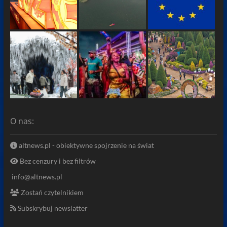
O nas:
altnews.pl - obiektywne spojrzenie na świat
Bez cenzury i bez filtrów
info@altnews.pl
Zostań czytelnikiem
Subskrybuj newslatter