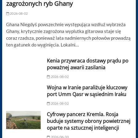
zagrożonych ryb Ghany
2026-08-02
Ghana Niegdyś powszechnie występująca wzdłuż wybrzeża
Ghany, krytycznie zagrożona wyplutka gitarowa staje się
coraz rzadsza, ponieważ lata nadmiernych połowów prowadzą
ten gatunek do wyginięcia. Lokalni…
Kenia przywraca dostawy prądu po
poważnej awarii zasilania
2026-08-02
Wojna w Iranie paraliżuje kluczowy
port Umm Qasr w sąsiednim Iraku
2026-08-02
Cyfrowy pancerz Kremla. Rosja
buduje systemy obrony powietrznej
oparte na sztucznej inteligencji
2026-06-30