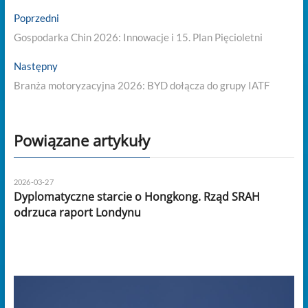
Nawigacja
Previous
Poprzedni
post:
wpisu
Gospodarka Chin 2026: Innowacje i 15. Plan Pięcioletni
Next
Następny
post:
Branża motoryzacyjna 2026: BYD dołącza do grupy IATF
Powiązane artykuły
2026-03-27
Dyplomatyczne starcie o Hongkong. Rząd SRAH
odrzuca raport Londynu