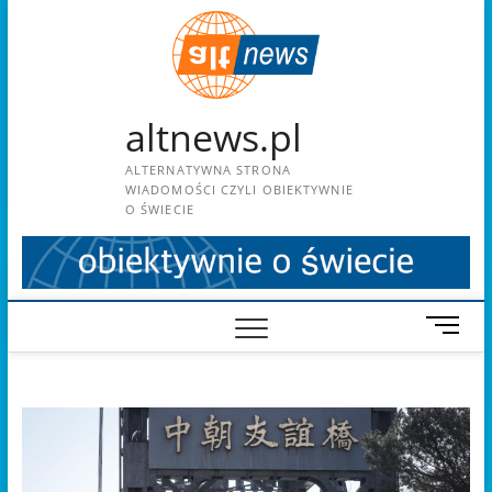
Skip
to
content
altnews.pl
ALTERNATYWNA STRONA
WIADOMOŚCI CZYLI OBIEKTYWNIE
O ŚWIECIE
M
e
n
u
B
u
t