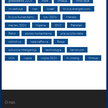
gospodarka 2026
Indie
Inflacja
innowacje
inwestycje
Iran
Izrael
kryzys energetyczny
kryzys humanitarny
luty 2026
Maroko
marzec 2026
Nigeria
ONZ
Pakistan
Pekin
pomoc humanitarna
prawa człowieka
rolnictwo
ropa naftowa
Rosja
sztuczna inteligencja
technologia
terroryzm
USA
wojna
wojna 2026
Xi Jinping
Xinhua
O nas