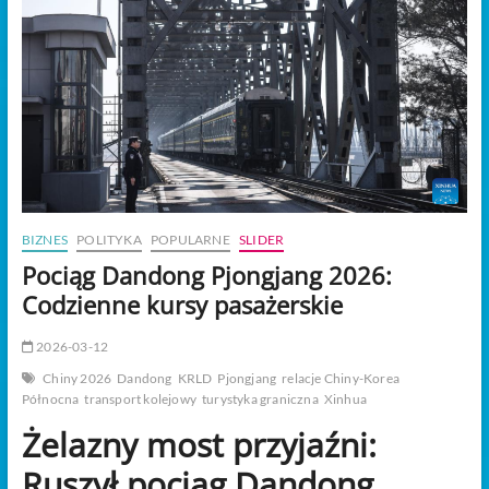
t
o
n
BIZNES
POLITYKA
POPULARNE
SLIDER
Pociąg Dandong Pjongjang 2026:
Codzienne kursy pasażerskie
2026-03-12
Chiny 2026
Dandong
KRLD
Pjongjang
relacje Chiny-Korea
Północna
transport kolejowy
turystyka graniczna
Xinhua
Żelazny most przyjaźni:
Ruszył pociąg Dandong