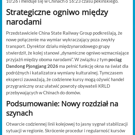
10:26 i melduje się w Chinach o 16:23 czasu pekińskiego.
Strategiczne ogniwo między
narodami
Przedstawiciele China State Railway Group podkreślają, że
nowe połączenie ma wymiar wykraczający poza zwykły
transport. Dyrektor działu międzynarodowego grupy
stwierdził, że kolej stanowi „dynamiczne ogniwo wzmacniające
przyjaźń między oboma narodami”. W związku z tym
pociąg
Dandong Pjongjang 2026
ma pełnić funkcję okna na świat dla
podróżnych i katalizatora wymiany kulturalnej. Tymczasem
eksperci zauważają, że codzienne kursy mogą ożywić handel
przygraniczny oraz ułatwić powroty obywateli KRLD
przebywających w Chinach do domów.
Podsumowanie: Nowy rozdział na
szynach
Otwarcie codziennej linii kolejowej to jasny sygnał stabilizacji
sytuacji w regionie. Skrócenie procedur i regularność kursów