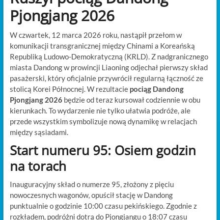
Pjongjang 2026
W czwartek, 12 marca 2026 roku, nastąpił przełom w
komunikacji transgranicznej między Chinami a Koreańską
Republiką Ludowo-Demokratyczną (KRLD). Z nadgranicznego
miasta Dandong w prowincji Liaoning odjechał pierwszy skład
pasażerski, który oficjalnie przywrócił regularną łączność ze
stolicą Korei Północnej. W rezultacie
pociąg Dandong
Pjongjang 2026
będzie od teraz kursował codziennie w obu
kierunkach. To wydarzenie nie tylko ułatwia podróże, ale
przede wszystkim symbolizuje nową dynamikę w relacjach
między sąsiadami.
Start numeru 95: Osiem godzin
na torach
Inauguracyjny skład o numerze 95, złożony z pięciu
nowoczesnych wagonów, opuścił stację w Dandong
punktualnie o godzinie 10:00 czasu pekińskiego. Zgodnie z
rozkładem, podróżni dotrą do Pjongjangu o 18:07 czasu