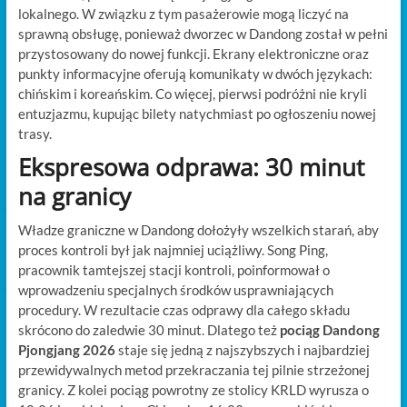
lokalnego. W związku z tym pasażerowie mogą liczyć na
sprawną obsługę, ponieważ dworzec w Dandong został w pełni
przystosowany do nowej funkcji. Ekrany elektroniczne oraz
punkty informacyjne oferują komunikaty w dwóch językach:
chińskim i koreańskim. Co więcej, pierwsi podróżni nie kryli
entuzjazmu, kupując bilety natychmiast po ogłoszeniu nowej
trasy.
Ekspresowa odprawa: 30 minut
na granicy
Władze graniczne w Dandong dołożyły wszelkich starań, aby
proces kontroli był jak najmniej uciążliwy. Song Ping,
pracownik tamtejszej stacji kontroli, poinformował o
wprowadzeniu specjalnych środków usprawniających
procedury. W rezultacie czas odprawy dla całego składu
skrócono do zaledwie 30 minut. Dlatego też
pociąg Dandong
Pjongjang 2026
staje się jedną z najszybszych i najbardziej
przewidywalnych metod przekraczania tej pilnie strzeżonej
granicy. Z kolei pociąg powrotny ze stolicy KRLD wyrusza o