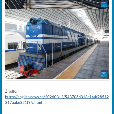
Źródło:
https://english.news.cn/20260312/543708d313c144f28512
317aabe321f9/c.html