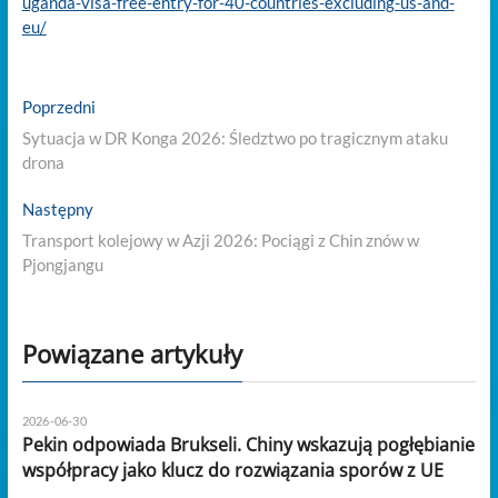
uganda-visa-free-entry-for-40-countries-excluding-us-and-
eu/
Nawigacja
Previous
Poprzedni
post:
wpisu
Sytuacja w DR Konga 2026: Śledztwo po tragicznym ataku
drona
Next
Następny
post:
Transport kolejowy w Azji 2026: Pociągi z Chin znów w
Pjongjangu
Powiązane artykuły
2026-06-30
Pekin odpowiada Brukseli. Chiny wskazują pogłębianie
współpracy jako klucz do rozwiązania sporów z UE