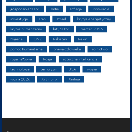
gospodarka 2026
Indie
Inflacja
innowacje
inwestycje
Iran
Izrael
kryzys energetyczny
kryzys humanitarny
luty 2026
marzec 2026
Nigeria
ONZ
Pakistan
Pekin
pomoc humanitarna
prawa człowieka
rolnictwo
ropa naftowa
Rosja
sztuczna inteligencja
technologia
terroryzm
USA
wojna
wojna 2026
Xi Jinping
Xinhua