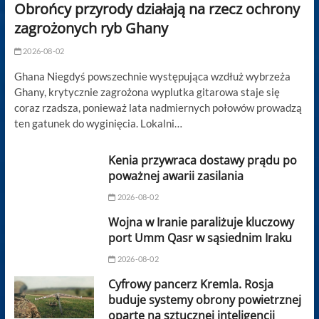
Obrońcy przyrody działają na rzecz ochrony
zagrożonych ryb Ghany
2026-08-02
Ghana Niegdyś powszechnie występująca wzdłuż wybrzeża
Ghany, krytycznie zagrożona wyplutka gitarowa staje się
coraz rzadsza, ponieważ lata nadmiernych połowów prowadzą
ten gatunek do wyginięcia. Lokalni…
Kenia przywraca dostawy prądu po
poważnej awarii zasilania
2026-08-02
Wojna w Iranie paraliżuje kluczowy
port Umm Qasr w sąsiednim Iraku
2026-08-02
Cyfrowy pancerz Kremla. Rosja
buduje systemy obrony powietrznej
oparte na sztucznej inteligencji