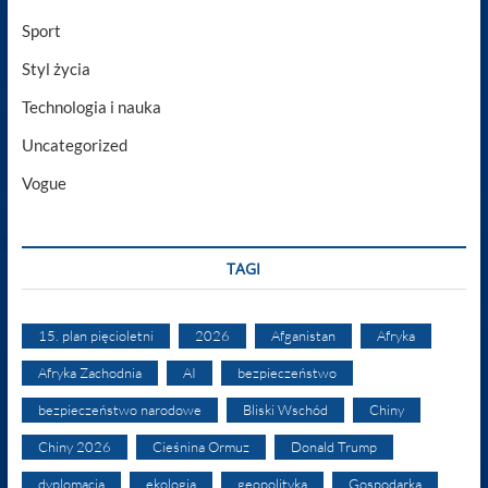
Sport
Styl życia
Technologia i nauka
Uncategorized
Vogue
TAGI
15. plan pięcioletni
2026
Afganistan
Afryka
Afryka Zachodnia
AI
bezpieczeństwo
bezpieczeństwo narodowe
Bliski Wschód
Chiny
Chiny 2026
Cieśnina Ormuz
Donald Trump
dyplomacja
ekologia
geopolityka
Gospodarka