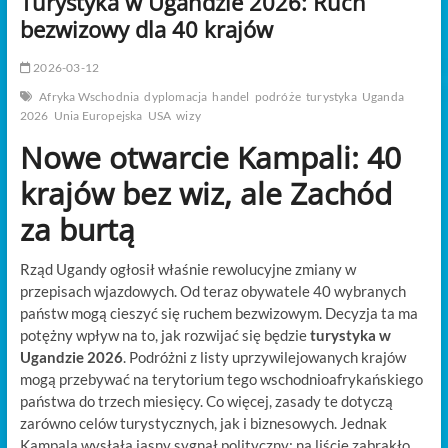
Turystyka w Ugandzie 2026: Ruch
t
bezwizowy dla 40 krajów
o
n
2026-03-12
Afryka Wschodnia
dyplomacja
handel
podróże
turystyka
Uganda
2026
Unia Europejska
USA
wizy
Nowe otwarcie Kampali: 40
krajów bez wiz, ale Zachód
za burtą
Rząd Ugandy ogłosił właśnie rewolucyjne zmiany w
przepisach wjazdowych. Od teraz obywatele 40 wybranych
państw mogą cieszyć się ruchem bezwizowym. Decyzja ta ma
potężny wpływ na to, jak rozwijać się będzie
turystyka w
Ugandzie 2026
. Podróżni z listy uprzywilejowanych krajów
mogą przebywać na terytorium tego wschodnioafrykańskiego
państwa do trzech miesięcy. Co więcej, zasady te dotyczą
zarówno celów turystycznych, jak i biznesowych. Jednak
Kampala wysłała jasny sygnał polityczny: na liście zabrakło