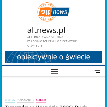
Skip
to
content
altnews.pl
ALTERNATYWNA STRONA
WIADOMOŚCI CZYLI OBIEKTYWNIE
O ŚWIECIE
M
e
n
u
B
u
BIZNES
POPULARNE
SLIDER
t