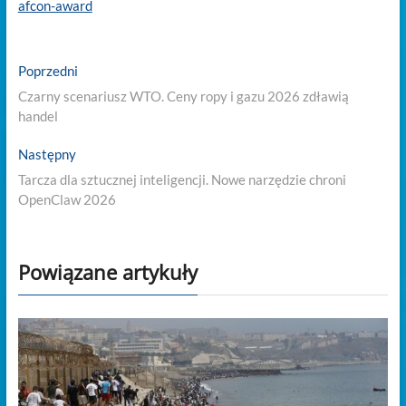
afcon-award
Nawigacja
Previous
Poprzedni
post:
wpisu
Czarny scenariusz WTO. Ceny ropy i gazu 2026 zdławią
handel
Next
Następny
post:
Tarcza dla sztucznej inteligencji. Nowe narzędzie chroni
OpenClaw 2026
Powiązane artykuły