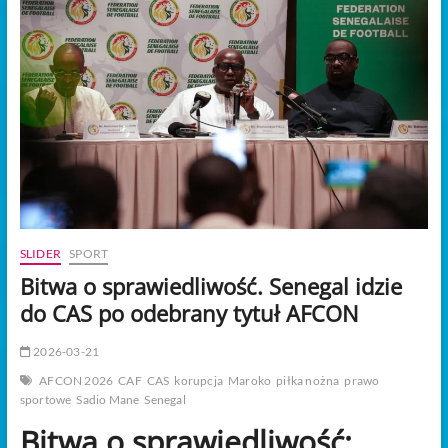
t
o
n
SLIDER
SPORT
Bitwa o sprawiedliwość. Senegal idzie
do CAS po odebrany tytuł AFCON
2026-03-21
AFCON 2026
CAF
CAS
korupcja
Maroko
piłka nożna
prawo
sportowe
Sadio Mane
Senegal
Bitwa o sprawiedliwość: