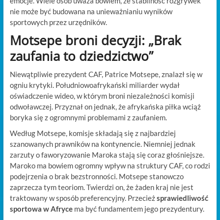
emocje. Wiele osób uważa bowiem, że stabilność rozgrywek
nie może być budowana na unieważnianiu wyników
sportowych przez urzędników.
Motsepe broni decyzji: „Brak
zaufania to dziedzictwo”
Niewątpliwie prezydent CAF, Patrice Motsepe, znalazł się w
ogniu krytyki. Południowoafrykański miliarder wydał
oświadczenie wideo, w którym broni niezależności komisji
odwoławczej. Przyznał on jednak, że afrykańska piłka wciąż
boryka się z ogromnymi problemami z zaufaniem.
Według Motsepe, komisje składają się z najbardziej
szanowanych prawników na kontynencie. Niemniej jednak
zarzuty o faworyzowanie Maroka stają się coraz głośniejsze.
Maroko ma bowiem ogromny wpływ na struktury CAF, co rodzi
podejrzenia o brak bezstronności. Motsepe stanowczo
zaprzecza tym teoriom. Twierdzi on, że żaden kraj nie jest
traktowany w sposób preferencyjny. Przecież
sprawiedliwość
sportowa w Afryce
ma być fundamentem jego prezydentury.