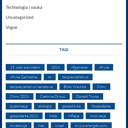
Technologia i nauka
Uncategorized
Vogue
TAGI
15. plan pięcioletni
2026
Afganistan
Afryka
Afryka Zachodnia
AI
bezpieczeństwo
bezpieczeństwo narodowe
Bliski Wschód
Chiny
Chiny 2026
Cieśnina Ormuz
Donald Trump
dyplomacja
ekologia
geopolityka
Gospodarka
gospodarka 2026
Indie
Inflacja
innowacje
inwestycje
Iran
Izrael
kryzys energetyczny