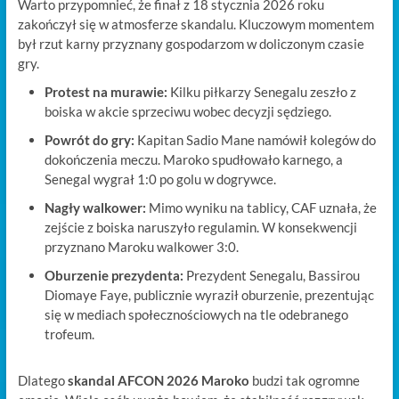
Warto przypomnieć, że finał z 18 stycznia 2026 roku
zakończył się w atmosferze skandalu. Kluczowym momentem
był rzut karny przyznany gospodarzom w doliczonym czasie
gry.
Protest na murawie:
Kilku piłkarzy Senegalu zeszło z
boiska w akcie sprzeciwu wobec decyzji sędziego.
Powrót do gry:
Kapitan Sadio Mane namówił kolegów do
dokończenia meczu. Maroko spudłowało karnego, a
Senegal wygrał 1:0 po golu w dogrywce.
Nagły walkower:
Mimo wyniku na tablicy, CAF uznała, że
zejście z boiska naruszyło regulamin. W konsekwencji
przyznano Maroku walkower 3:0.
Oburzenie prezydenta:
Prezydent Senegalu, Bassirou
Diomaye Faye, publicznie wyraził oburzenie, prezentując
się w mediach społecznościowych na tle odebranego
trofeum.
Dlatego
skandal AFCON 2026 Maroko
budzi tak ogromne