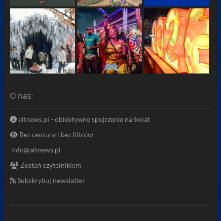
O nas:
altnews.pl - obiektywne spojrzenie na świat
Bez cenzury i bez filtrów
info@altnews.pl
Zostań czytelnikiem
Subskrybuj newslatter