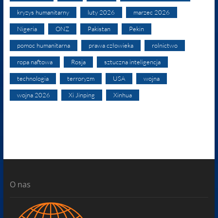
kryzys humanitarny
luty 2026
marzec 2026
Nigeria
ONZ
Pakistan
Pekin
pomoc humanitarna
prawa człowieka
rolnictwo
ropa naftowa
Rosja
sztuczna inteligencja
technologia
terroryzm
USA
wojna
wojna 2026
Xi Jinping
Xinhua
O nas