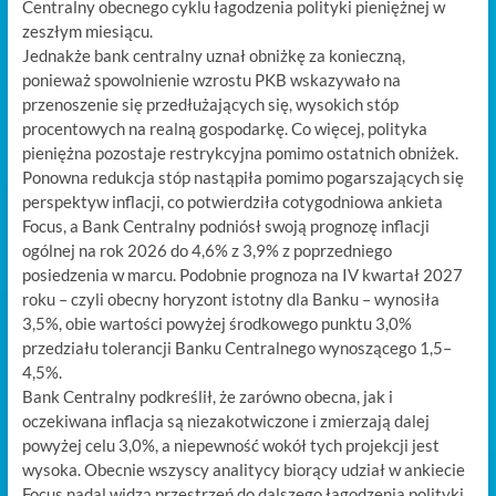
Centralny obecnego cyklu łagodzenia polityki pieniężnej w
zeszłym miesiącu.
Jednakże bank centralny uznał obniżkę za konieczną,
ponieważ spowolnienie wzrostu PKB wskazywało na
przenoszenie się przedłużających się, wysokich stóp
procentowych na realną gospodarkę. Co więcej, polityka
pieniężna pozostaje restrykcyjna pomimo ostatnich obniżek.
Ponowna redukcja stóp nastąpiła pomimo pogarszających się
perspektyw inflacji, co potwierdziła cotygodniowa ankieta
Focus, a Bank Centralny podniósł swoją prognozę inflacji
ogólnej na rok 2026 do 4,6% z 3,9% z poprzedniego
posiedzenia w marcu. Podobnie prognoza na IV kwartał 2027
roku – czyli obecny horyzont istotny dla Banku – wynosiła
3,5%, obie wartości powyżej środkowego punktu 3,0%
przedziału tolerancji Banku Centralnego wynoszącego 1,5–
4,5%.
Bank Centralny podkreślił, że zarówno obecna, jak i
oczekiwana inflacja są niezakotwiczone i zmierzają dalej
powyżej celu 3,0%, a niepewność wokół tych projekcji jest
wysoka. Obecnie wszyscy analitycy biorący udział w ankiecie
Focus nadal widzą przestrzeń do dalszego łagodzenia polityki