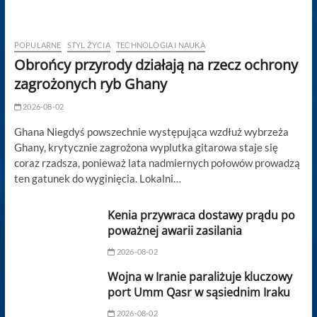
POPULARNE
STYL ŻYCIA
TECHNOLOGIA I NAUKA
Obrońcy przyrody działają na rzecz ochrony
zagrożonych ryb Ghany
2026-08-02
Ghana Niegdyś powszechnie występująca wzdłuż wybrzeża
Ghany, krytycznie zagrożona wyplutka gitarowa staje się
coraz rzadsza, ponieważ lata nadmiernych połowów prowadzą
ten gatunek do wyginięcia. Lokalni…
Kenia przywraca dostawy prądu po
poważnej awarii zasilania
2026-08-02
Wojna w Iranie paraliżuje kluczowy
port Umm Qasr w sąsiednim Iraku
2026-08-02