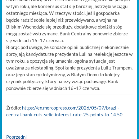
w tym roku, ale konsensus stał się bardziej jastrzębi w ciągu
ostatniego miesiąca. W rzeczywistości, jeśli gospodarka
będzie radzić sobie lepiej niż przewidywano, a wojna na
Bliskim Wschodzie się przedłuży, dodatkowe obniżki stóp
mogą zostać wstrzymane. Bank Centralny ponownie zbierze
się w dniach 16–17 czerwca.
Biorąc pod uwagę, że sondaże opinii publicznej niekoniecznie
sprzyjają kandydaturze prezydenta Luli na reelekcję jeszcze w
tym roku, a opozycja się umacnia, ogólna sytuacja jest
uważana za niestabilną. Spotkanie prezydenta Luli z Trumpem,
oraz jego stan cyklotymiczny, w Białym Domu to kolejny
czynnik polityczny, który należy wziąć pod uwagę. Bank
ponownie zbierze się w dniach 16–17 czerwca.
Źródło:
https://en.mercopress.com/2026/05/07/brazil-
central-bank-cuts-selic-interest-rate-25-points-to-14.50
Nawigacja
Previous
Poprzedni