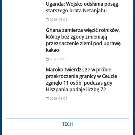
Uganda: Wojsko odsłania posąg
starszego brata Netanjahu
2026-08-05
Ghana zamierza więzić rolników,
którzy bez zgody zmieniają
przeznaczenie ziemi pod uprawę
kakao
2026-08-05
Maroko twierdzi, że w próbie
przekroczenia granicy w Ceucie
zginęło 11 osób, podczas gdy
Hiszpania podaje liczbę 72
2026-08-05
TECH