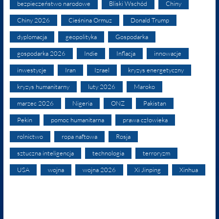
bezpieczeństwo narodowe
Bliski Wschód
Chiny
Chiny 2026
Cieśnina Ormuz
Donald Trump
dyplomacja
geopolityka
Gospodarka
gospodarka 2026
Indie
Inflacja
innowacje
inwestycje
Iran
Izrael
kryzys energetyczny
kryzys humanitarny
luty 2026
Maroko
marzec 2026
Nigeria
ONZ
Pakistan
Pekin
pomoc humanitarna
prawa człowieka
rolnictwo
ropa naftowa
Rosja
sztuczna inteligencja
technologia
terroryzm
USA
wojna
wojna 2026
Xi Jinping
Xinhua