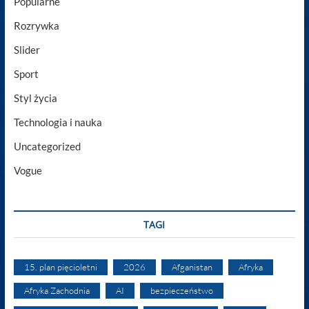
Popularne
Rozrywka
Slider
Sport
Styl życia
Technologia i nauka
Uncategorized
Vogue
TAGI
15. plan pięcioletni
2026
Afganistan
Afryka
Afryka Zachodnia
AI
bezpieczeństwo