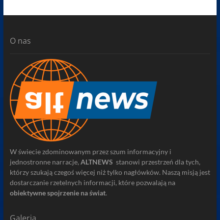
O nas
W świecie zdominowanym przez szum informacyjny i
jednostronne narracje,
ALTNEWS
stanowi przestrzeń dla tych,
którzy szukają czegoś więcej niż tylko nagłówków. Naszą misją jest
dostarczanie rzetelnych informacji, które pozwalają na
obiektywne spojrzenie na świat
.
Galeria