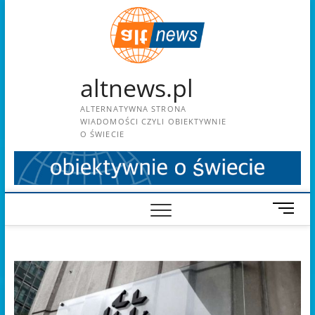
Skip
to
content
altnews.pl
ALTERNATYWNA STRONA
WIADOMOŚCI CZYLI OBIEKTYWNIE
O ŚWIECIE
M
e
n
u
B
u
t