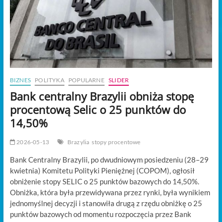
t
o
n
BIZNES
POLITYKA
POPULARNE
SLIDER
Bank centralny Brazylii obniża stopę
procentową Selic o 25 punktów do
14,50%
2026-05-13
Brazylia
stopy procentowe
Bank Centralny Brazylii, po dwudniowym posiedzeniu (28–29
kwietnia) Komitetu Polityki Pieniężnej (COPOM), ogłosił
obniżenie stopy SELIC o 25 punktów bazowych do 14,50%.
Obniżka, która była przewidywana przez rynki, była wynikiem
jednomyślnej decyzji i stanowiła drugą z rzędu obniżkę o 25
punktów bazowych od momentu rozpoczęcia przez Bank