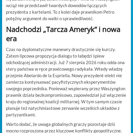
wciąż nie przedstawił twardych dowodów łączących
prezydenta z kartelami. To z kolei daje prawnikom Petro
potężny argument do walki o sprawiedliwość.
Nadchodzi „Tarcza Ameryk” i nowa
era
Czas na dyplomatyczne manewry drastycznie się kurczy.
Zatem lipcowa propozycja dialogu to łabędzi śpiew
odchodzącej administracji. Już 7 sierpnia 2026 roku odda ona
stery państwa w ręce prawicowego radykała. Wtedy władzę
przejmie Abelardo de la Espriella. Nowy prezydent-elekt nie
zamierza kontynuować pacyfistycznych eksperymentów
swojego poprzednika. Ponieważ wspierany przez Waszyngton
prawnik działa bezkompromisowo, zapowiedział już włączenie
kraju do regionalnej koalicji militarnej. W tym samym czasie
planuje też natychmiastowe zerwanie wszelkich układów z
partyzantkami.
Warto dodać, że uwaga globalnych graczy pozostaje dziś
mocno rozproszona przez kluczowe konflikty geopolityczne.