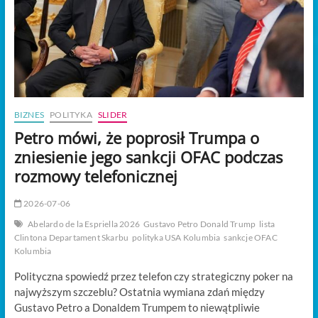
t
o
n
BIZNES
POLITYKA
SLIDER
Petro mówi, że poprosił Trumpa o
zniesienie jego sankcji OFAC podczas
rozmowy telefonicznej
2026-07-06
Abelardo de la Espriella 2026
Gustavo Petro Donald Trump
lista
Clintona Departament Skarbu
polityka USA Kolumbia
sankcje OFAC
Kolumbia
Polityczna spowiedź przez telefon czy strategiczny poker na
najwyższym szczeblu? Ostatnia wymiana zdań między
Gustavo Petro a Donaldem Trumpem to niewątpliwie