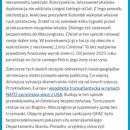
niesamowity spektakl. Rzeczywiście, latynoamerykańska
dyplomacja nie widziała czegoś takiego od lat. Z tego powodu
odchodzący, lewicowy prezydent Kolumbii wykonał właśnie
ruch ostateczny. Zrobił to na zaledwie kilka tygodni przed
przekazaniem insygniów władzy. Dlatego też zadzwonił
bezpośrednio do Waszyngtonu. Chciał w ten sposób ratować
swoje dobre imię. W konsekwencji gra toczy się obecnie o
wykreślenie z niesławnej „Listy Clintona”. To bez wątpienia
prawdziwy finansowy wyrok śmierci. Od jesieni 2025 roku
paraliżuje on życie samego Petro, jego żony oraz syna.
Zderzenie tych dwóch skrajnie odmiennych światopoglądów
od miesięcy elektryzowało opinię publiczną. Co więcej,
dzisiejsza sytuacja diametralnie różni się od innych sojuszy.
Przykładowo, Europa i
wspólnota transatlantycka w ramach
NATO zacieśniają więzi z USA
. Budują w ten sposób
przewidywalną architekturę bezpieczeństwa. Tymczasem
relacje na osi Bogota–Waszyngton przypominały jazdę bez
trzymanki. Objęcie głowy państwa sankcjami OFAC było
bezprecedensowym pokazem siły amerykańskiego
Departamentu Skarbu. Ponadto, urzędnicy oskarżyli