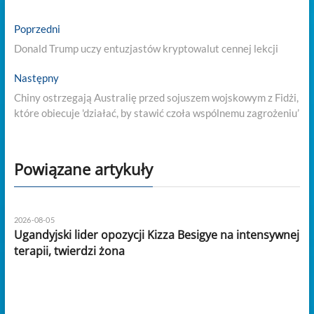
Nawigacja
Previous
Poprzedni
post:
wpisu
Donald Trump uczy entuzjastów kryptowalut cennej lekcji
Next
Następny
post:
Chiny ostrzegają Australię przed sojuszem wojskowym z Fidżi,
które obiecuje 'działać, by stawić czoła wspólnemu zagrożeniu’
Powiązane artykuły
2026-08-05
Ugandyjski lider opozycji Kizza Besigye na intensywnej
terapii, twierdzi żona