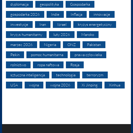
dyplomacja
geopolityka
Gospodarka
gospodarka 2026
Indie
Inflacja
innowacje
inwestycje
Iran
Izrael
kryzys energetyczny
kryzys humanitarny
luty 2026
Maroko
marzec 2026
Nigeria
ONZ
Pakistan
Pekin
pomoc humanitarna
prawa człowieka
rolnictwo
ropa naftowa
Rosja
sztuczna inteligencja
technologia
terroryzm
USA
wojna
wojna 2026
Xi Jinping
Xinhua