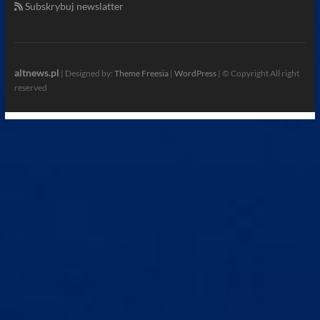
Subskrybuj newslatter
altnews.pl
| Designed by:
Theme Freesia
|
WordPress
| © Copyright All right
reserved