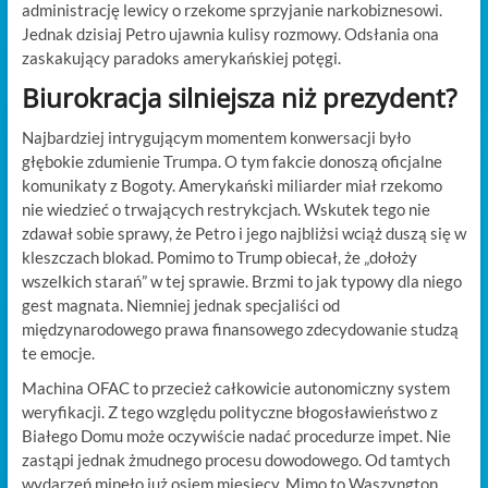
administrację lewicy o rzekome sprzyjanie narkobiznesowi.
Jednak dzisiaj Petro ujawnia kulisy rozmowy. Odsłania ona
zaskakujący paradoks amerykańskiej potęgi.
Biurokracja silniejsza niż prezydent?
Najbardziej intrygującym momentem konwersacji było
głębokie zdumienie Trumpa. O tym fakcie donoszą oficjalne
komunikaty z Bogoty. Amerykański miliarder miał rzekomo
nie wiedzieć o trwających restrykcjach. Wskutek tego nie
zdawał sobie sprawy, że Petro i jego najbliżsi wciąż duszą się w
kleszczach blokad. Pomimo to Trump obiecał, że „dołoży
wszelkich starań” w tej sprawie. Brzmi to jak typowy dla niego
gest magnata. Niemniej jednak specjaliści od
międzynarodowego prawa finansowego zdecydowanie studzą
te emocje.
Machina OFAC to przecież całkowicie autonomiczny system
weryfikacji. Z tego względu polityczne błogosławieństwo z
Białego Domu może oczywiście nadać procedurze impet. Nie
zastąpi jednak żmudnego procesu dowodowego. Od tamtych
wydarzeń minęło już osiem miesięcy. Mimo to Waszyngton