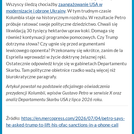
Wszyscy śledzą chociażby
zaangażowanie USA w
modernizację i obronę Ukrainy
. W tym trudnym czasie
Kolumbia staje na historycznym rozdrożu. W rezultacie Petro
próbuje ratować swoje polityczne dziedzictwo. Chwali się
likwidacją 30 tysięcy hektarów upraw koki. Domaga się
również kontynuacji programów pomocowych. Czy Trump
dotrzyma słowa? Czy ugnie się przed argumentami
lewicowego oponenta? Przekonamy się wkrótce, zanim de la
Espriella wprowadzi w życie doktrynę żelaznej ręki.
Ostatecznie odpowiedź kryje się w gabinetach Departamentu
Skarbu. Tam polityczne obietnice rzadko ważą więcej niż
biurokratyczne paragrafy.
Artykuł powstał na podstawie oficjalnego oświadczenia
prezydencji Kolumbii, wpisów Gustavo Petro w serwisie X oraz
analiz Departamentu Skarbu USA z lipca 2026 roku.
Źródło:
https://en.mercopress.com/2026/07/04/petro-says-
he-asked-trump-to-lift-his-ofac-sanctions-in-a-phone-call