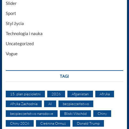
Slider
Sport
Styl życia
Technologia i nauka
Uncategorized
Vogue
TAGI
15. plan pięcioletni
2026
Afganistan
Afryka
Afryka Zachodnia
AI
bezpieczeństwo
bezpieczeństwo narodowe
Bliski Wschód
Chiny
Chiny 2026
Cieśnina Ormuz
Donald Trump