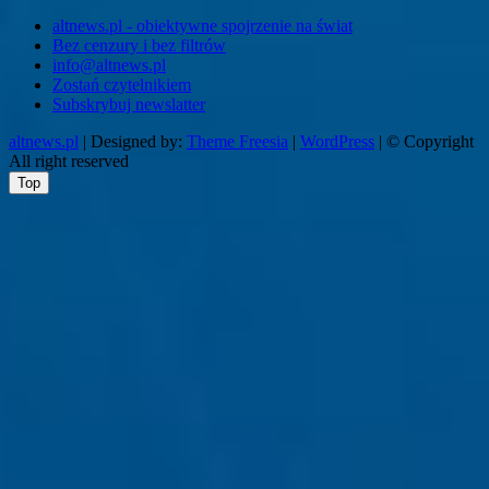
altnews.pl - obiektywne spojrzenie na świat
Bez cenzury i bez filtrów
info@altnews.pl
Zostań czytelnikiem
Subskrybuj newslatter
altnews.pl
| Designed by:
Theme Freesia
|
WordPress
| © Copyright
All right reserved
Top