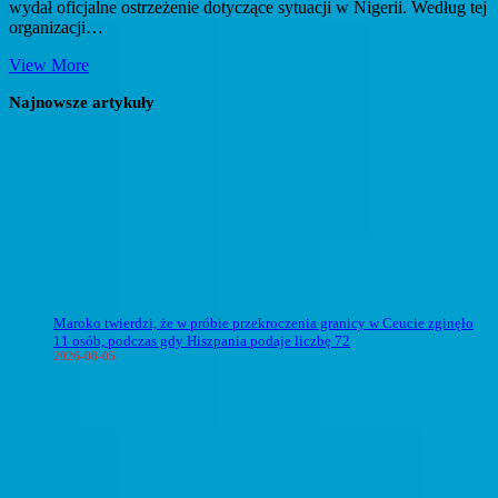
wydał oficjalne ostrzeżenie dotyczące sytuacji w Nigerii. Według tej
organizacji…
ONZ:
View More
głód
Najnowsze artykuły
w
północnej
Nigerii
dotkniętej
konfliktem
osiąga
poziom
kryzysowy
Maroko twierdzi, że w próbie przekroczenia granicy w Ceucie zginęło
11 osób, podczas gdy Hiszpania podaje liczbę 72
2026-08-05