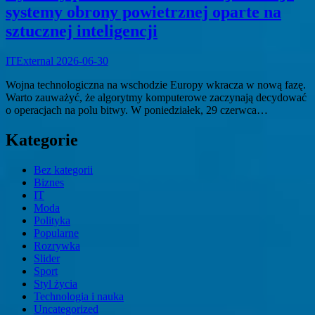
systemy obrony powietrznej oparte na
sztucznej inteligencji
ITExternal
2026-06-30
Wojna technologiczna na wschodzie Europy wkracza w nową fazę.
Warto zauważyć, że algorytmy komputerowe zaczynają decydować
o operacjach na polu bitwy. W poniedziałek, 29 czerwca…
Kategorie
Bez kategorii
Biznes
IT
Moda
Polityka
Popularne
Rozrywka
Slider
Sport
Styl życia
Technologia i nauka
Uncategorized