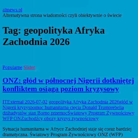
altnews.pl
Alternatywna strona wiadomości czyli obiektywnie o świecie
Tag:
geopolityka Afryka
Zachodnia 2026
Popularne
Slider
ONZ: głód w północnej Nigerii dotkniętej
konfliktem osiąga poziom kryzysowy
ITExternal
2026-07-02
geopolityka Afryka Zachodnia 2026
głód w
Nigerii kryzys
pomoc humanitarna cięcia Donald Trump
rebelia
dżihadystów stan Borno przemoc
Światowy Program Żywnościowy
WFP ONZ
uchodźcy obozy kryzys żywnościowy
Sytuacja humanitarna w Afryce Zachodniej staje się coraz bardziej
dramatyczna. Światowy Program Żywnościowy ONZ (WFP)