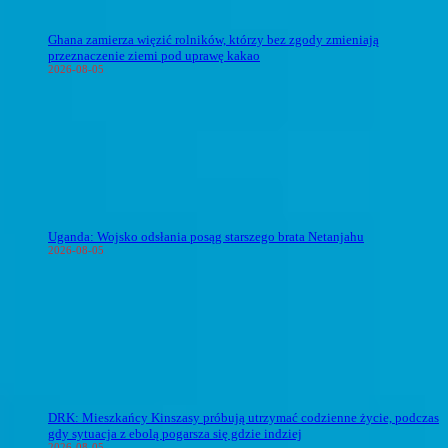
Ghana zamierza więzić rolników, którzy bez zgody zmieniają
przeznaczenie ziemi pod uprawę kakao
2026-08-05
Uganda: Wojsko odsłania posąg starszego brata Netanjahu
2026-08-05
DRK: Mieszkańcy Kinszasy próbują utrzymać codzienne życie, podczas
gdy sytuacja z ebolą pogarsza się gdzie indziej
2026-08-05