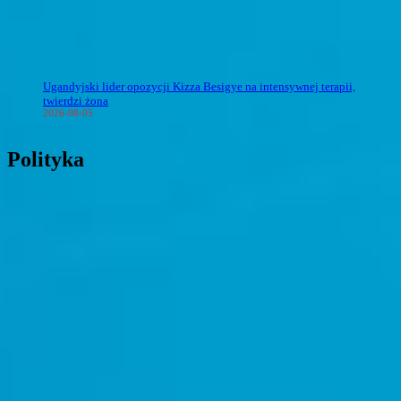
Ugandyjski lider opozycji Kizza Besigye na intensywnej terapii,
twierdzi żona
2026-08-05
Polityka