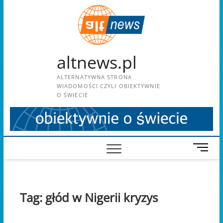
Skip
to
content
altnews.pl
ALTERNATYWNA STRONA
WIADOMOŚCI CZYLI OBIEKTYWNIE
O ŚWIECIE
M
e
n
u
B
Tag:
głód w Nigerii kryzys
u
t