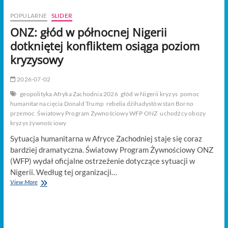
t
o
POPULARNE
SLIDER
n
ONZ: głód w północnej Nigerii
dotkniętej konfliktem osiąga poziom
kryzysowy
2026-07-02
geopolityka Afryka Zachodnia 2026
głód w Nigerii kryzys
pomoc
humanitarna cięcia Donald Trump
rebelia dżihadystów stan Borno
przemoc
Światowy Program Żywnościowy WFP ONZ
uchodźcy obozy
kryzys żywnościowy
Sytuacja humanitarna w Afryce Zachodniej staje się coraz
bardziej dramatyczna. Światowy Program Żywnościowy ONZ
(WFP) wydał oficjalne ostrzeżenie dotyczące sytuacji w
Nigerii. Według tej organizacji…
ONZ:
View More
głód
w
północnej
Nigerii
dotkniętej