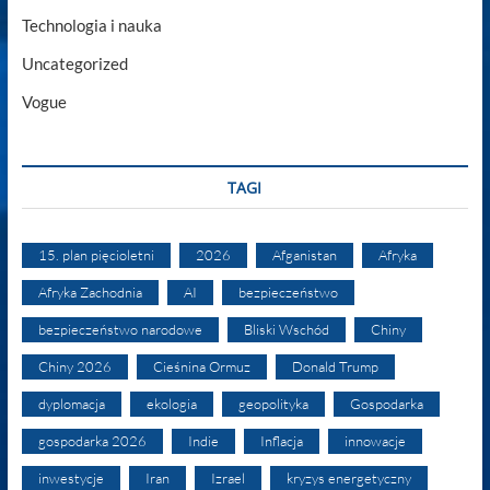
Technologia i nauka
Uncategorized
Vogue
TAGI
15. plan pięcioletni
2026
Afganistan
Afryka
Afryka Zachodnia
AI
bezpieczeństwo
bezpieczeństwo narodowe
Bliski Wschód
Chiny
Chiny 2026
Cieśnina Ormuz
Donald Trump
dyplomacja
ekologia
geopolityka
Gospodarka
gospodarka 2026
Indie
Inflacja
innowacje
inwestycje
Iran
Izrael
kryzys energetyczny