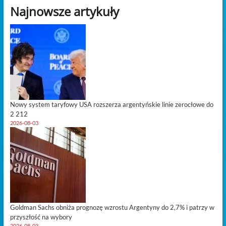
Najnowsze artykuły
konfliktem
osiąga
poziom
kryzysowy
Nowy system taryfowy USA rozszerza argentyńskie linie zerocłowe do
2 212
2026-08-03
Goldman Sachs obniża prognozę wzrostu Argentyny do 2,7% i patrzy w
przyszłość na wybory
2026-08-03