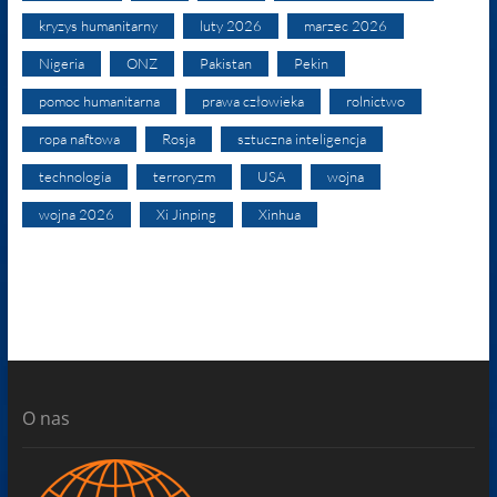
kryzys humanitarny
luty 2026
marzec 2026
Nigeria
ONZ
Pakistan
Pekin
pomoc humanitarna
prawa człowieka
rolnictwo
ropa naftowa
Rosja
sztuczna inteligencja
technologia
terroryzm
USA
wojna
wojna 2026
Xi Jinping
Xinhua
O nas