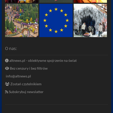
O nas:
altnews.pl - obiektywne spojrzenie na świat
Bez cenzury i bez filtrów
info@altnews.pl
Zostań czytelnikiem
Subskrybuj newslatter