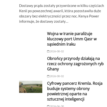
Dostawy prądu zostały przywrócone w kilku częściach
Kenii po powszechnej awarii, która pozostawiła duże
obszary bez elektryczności przez noc. Kenya Power
informuje, że dostawy zostały…
Wojna w Iranie paraliżuje
kluczowy port Umm Qasr w
sąsiednim Iraku
2026-08-02
Obrońcy przyrody działają na
rzecz ochrony zagrożonych ryb
Ghany
2026-08-02
Cyfrowy pancerz Kremla. Rosja
buduje systemy obrony
powietrznej oparte na
sztucznej inteligencji
2026-06-30