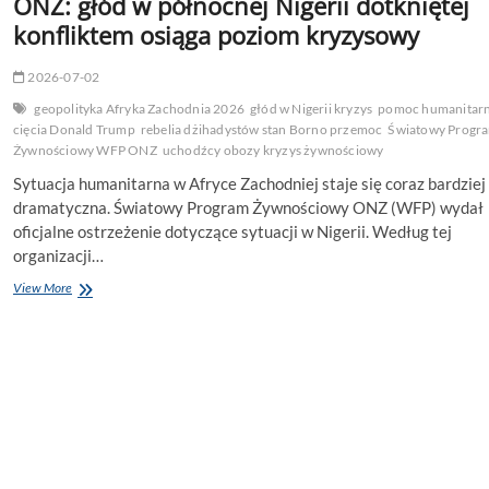
ONZ: głód w północnej Nigerii dotkniętej
konfliktem osiąga poziom kryzysowy
2026-07-02
geopolityka Afryka Zachodnia 2026
głód w Nigerii kryzys
pomoc humanitar
cięcia Donald Trump
rebelia dżihadystów stan Borno przemoc
Światowy Progr
Żywnościowy WFP ONZ
uchodźcy obozy kryzys żywnościowy
Sytuacja humanitarna w Afryce Zachodniej staje się coraz bardziej
dramatyczna. Światowy Program Żywnościowy ONZ (WFP) wydał
oficjalne ostrzeżenie dotyczące sytuacji w Nigerii. Według tej
organizacji…
ONZ:
View More
głód
w
północnej
Nigerii
dotkniętej
konfliktem
osiąga
poziom
kryzysowy