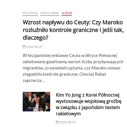
POLITYKA
POPULARNE
SLIDER
Wzrost napływu do Ceuty: Czy Maroko
rozluźniło kontrole graniczne i jeśli tak,
dlaczego?
2026-08-07
W hiszpańskiej enklawie Ceuta w Afryce Północnej
odnotowano gwałtowny wzrost liczby przybywających
migrantów, co wywołało pytania, czy Maroko celowo
złagodziło kontrole graniczne. Chociaż Rabat
zaprzecza…
Kim Yo Jong z Korei Północnej
wystosowuje wojskową groźbę
w związku z japońskim testem
rakietowym
2026-08-07