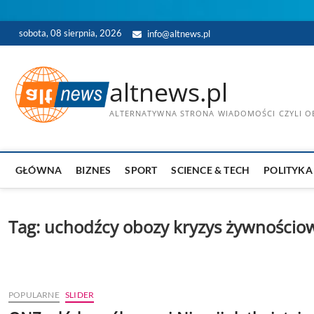
Skip
sobota, 08 sierpnia, 2026
info@altnews.pl
to
content
altnews.pl
ALTERNATYWNA STRONA WIADOMOŚCI CZYLI OB
GŁÓWNA
BIZNES
SPORT
SCIENCE & TECH
POLITYKA
Tag:
uchodźcy obozy kryzys żywnościo
POPULARNE
SLIDER