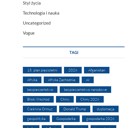
Styl życia
Technologia i nauka
Uncategorized
Vogue
TAGI
15. plan pięcioletni
2026
Afganistan
Afryka
Afryka Zachodnia
AI
bezpieczeństwo
bezpieczeństwo narodowe
Bliski Wschód
Chiny
Chiny 2026
Cieśnina Ormuz
Donald Trump
dyplomacja
geopolityka
Gospodarka
gospodarka 2026