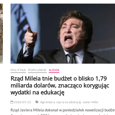
że
wybrał
kandydata
na
wiceprezydenta
na
rok
2027,
w
obliczu
rozstania
z
obecną
wiceprezydent
POLITYKA
POPULARNE
SLIDER
Rząd Mileia tnie budżet o blisko 1,79
miliarda dolarów, znacząco korygując
wydatki na edukację
2026-05-13
Agrentyna
cięcia na edukację
Javier Milei
Rząd Javiera Mileia dokonał w poniedziałek nowelizacji budże