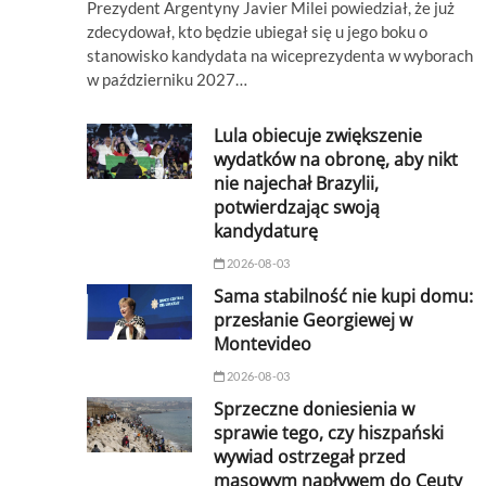
Prezydent Argentyny Javier Milei powiedział, że już
zdecydował, kto będzie ubiegał się u jego boku o
stanowisko kandydata na wiceprezydenta w wyborach
w październiku 2027…
Lula obiecuje zwiększenie
wydatków na obronę, aby nikt
nie najechał Brazylii,
potwierdzając swoją
kandydaturę
2026-08-03
Sama stabilność nie kupi domu:
przesłanie Georgiewej w
Montevideo
2026-08-03
Sprzeczne doniesienia w
sprawie tego, czy hiszpański
wywiad ostrzegał przed
masowym napływem do Ceuty