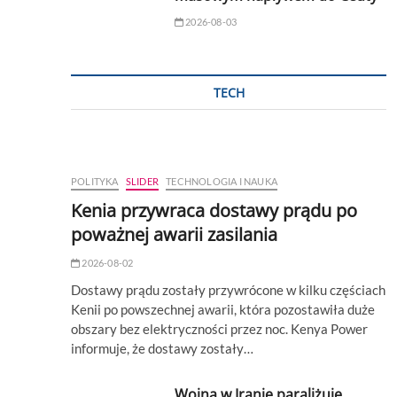
2026-08-03
TECH
POLITYKA
SLIDER
TECHNOLOGIA I NAUKA
Kenia przywraca dostawy prądu po
poważnej awarii zasilania
2026-08-02
Dostawy prądu zostały przywrócone w kilku częściach
Kenii po powszechnej awarii, która pozostawiła duże
obszary bez elektryczności przez noc. Kenya Power
informuje, że dostawy zostały…
Wojna w Iranie paraliżuje