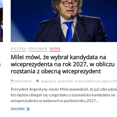
POLITYKA
POPULARNE
SLIDER
Milei mówi, że wybrał kandydata na
a
wiceprezydenta na rok 2027, w obliczu
rozstania z obecną wiceprezydent
2026-08-03
Argentyna
Javier Milei
Victoria Villarruel
wybory 20
Prezydent Argentyny Javier Milei powiedział, że już zdecydow
kto będzie ubiegał się u jego boku o stanowisko kandydata na
wiceprezydenta w wyborach w październiku 2027…
Milei
View More
mówi,