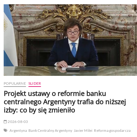
obniża
prognozę
wzrostu
Argentyny
do
2,7%
i
patrzy
w
przyszłość
na
wybory
POPULARNE
SLIDER
Projekt ustawy o reformie banku
centralnego Argentyny trafia do niższej
izby: co by się zmieniło
2026-08-03
Argentyna
Bank Centralny Argentyny
Javier Milei
Reforma gospodarcza