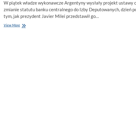
W piątek władze wykonawcze Argentyny wysłały projekt ustawy 
zmianie statutu banku centralnego do Izby Deputowanych, dzień p
tym, jak prezydent Javier Milei przedstawił go…
Projekt
View More
ustawy
o
reformie
banku
centralnego
Argentyny
trafia
do
niższej
izby:
co
by
się
zmieniło