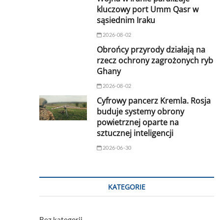
kluczowy port Umm Qasr w
sąsiednim Iraku
2026-08-02
Obrońcy przyrody działają na
rzecz ochrony zagrożonych ryb
Ghany
2026-08-02
Cyfrowy pancerz Kremla. Rosja
buduje systemy obrony
powietrznej oparte na
sztucznej inteligencji
2026-06-30
KATEGORIE
Bez kategorii