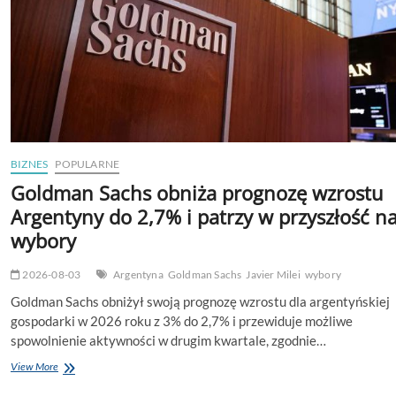
BIZNES
POPULARNE
Goldman Sachs obniża prognozę wzrostu
Argentyny do 2,7% i patrzy w przyszłość n
wybory
2026-08-03
Argentyna
Goldman Sachs
Javier Milei
wybory
Goldman Sachs obniżył swoją prognozę wzrostu dla argentyńskiej
gospodarki w 2026 roku z 3% do 2,7% i przewiduje możliwe
spowolnienie aktywności w drugim kwartale, zgodnie…
Goldman
View More
Sachs