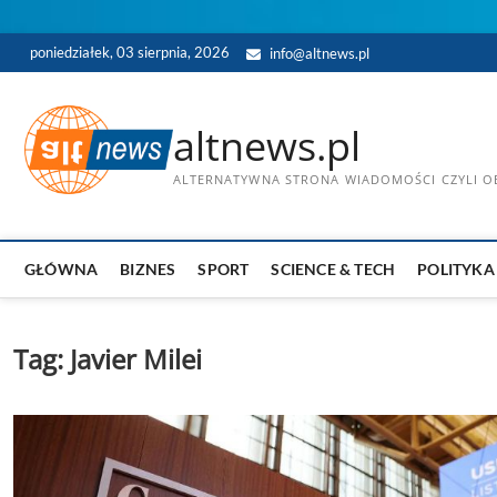
Skip
poniedziałek, 03 sierpnia, 2026
info@altnews.pl
to
content
altnews.pl
ALTERNATYWNA STRONA WIADOMOŚCI CZYLI OB
GŁÓWNA
BIZNES
SPORT
SCIENCE & TECH
POLITYKA
Tag:
Javier Milei