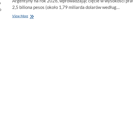
Argentyny na rok 2026, wprowadzając cięcie w wysokości pra
o
2,5 biliona pesos (około 1,79 miliarda dolarów według…
o
Rząd
View More
Mileia
tnie
budżet
o
blisko
1,79
miliarda
dolarów,
znacząco
korygując
wydatki
na
edukację