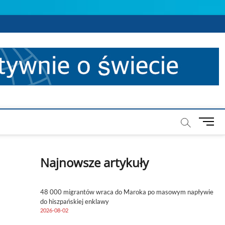
M
e
n
u
Najnowsze artykuły
B
u
t
48 000 migrantów wraca do Maroka po masowym napływie
t
do hiszpańskiej enklawy
o
2026-08-02
n