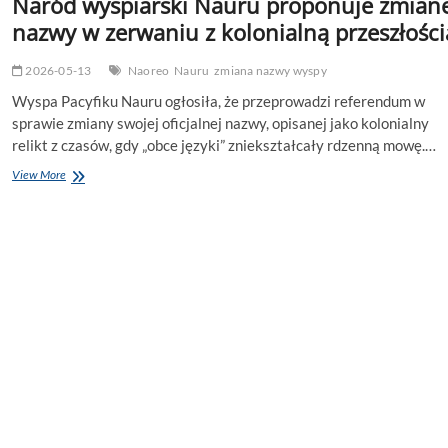
Naród wyspiarski Nauru proponuje zmian
nazwy w zerwaniu z kolonialną przeszłości
2026-05-13
Naoreo
Nauru
zmiana nazwy wyspy
Wyspa Pacyfiku Nauru ogłosiła, że przeprowadzi referendum w
sprawie zmiany swojej oficjalnej nazwy, opisanej jako kolonialny
relikt z czasów, gdy „obce języki” zniekształcały rdzenną mowę.…
Naród
View More
wyspiarski
Nauru
proponuje
zmianę
nazwy
w
zerwaniu
z
kolonialną
przeszłością