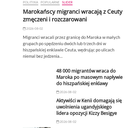
POLITYKA
POPULARNE
SLIDER
Marokańscy migranci wracają z Ceuty
zmęczeni i rozczarowani
2026-08-02
Migranci wracali przez granicę do Maroka w małych
grupach po spędzeniu dwóch lub trzech dni w
hiszpańskiej enklawie Ceuta, wędrując po ulicach
niemal bez jedzenia…
48 000 migrantów wraca do
Maroka po masowym napływie
do hiszpańskiej enklawy
2026-08-02
Aktywiści w Kenii domagają się
uwolnienia ugandyjskiego
lidera opozycji Kizzy Besigye
2026-08-02