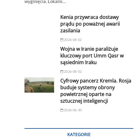
wyginięcia. Lokalni…
Kenia przywraca dostawy
prądu po poważnej awarii
zasilania
2026-08-02
Wojna w Iranie paraliżuje
kluczowy port Umm Qasr w
sąsiednim Iraku
2026-08-02
Cyfrowy pancerz Kremla. Rosja
buduje systemy obrony
powietrznej oparte na
sztucznej inteligencji
2026-06-30
KATEGORIE