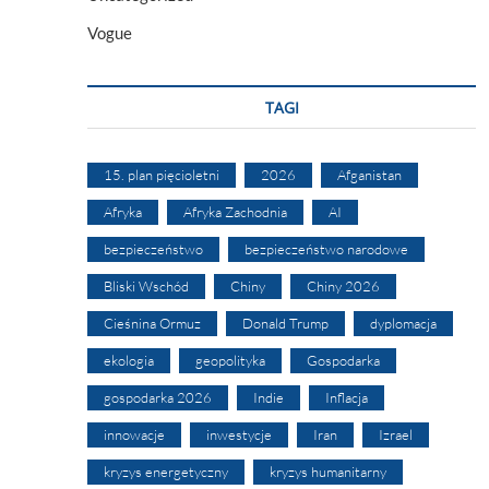
Vogue
TAGI
15. plan pięcioletni
2026
Afganistan
Afryka
Afryka Zachodnia
AI
bezpieczeństwo
bezpieczeństwo narodowe
Bliski Wschód
Chiny
Chiny 2026
Cieśnina Ormuz
Donald Trump
dyplomacja
ekologia
geopolityka
Gospodarka
gospodarka 2026
Indie
Inflacja
innowacje
inwestycje
Iran
Izrael
kryzys energetyczny
kryzys humanitarny