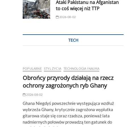
Ataki Pakistanu na Afganistan
to coś więcej niż TTP
2026-08-02
TECH
POPULARNE
STYL ŻYCIA
TECHNOLOGIA I NAUKA
Obrońcy przyrody działają na rzecz
ochrony zagrożonych ryb Ghany
2026-08-02
Ghana Niegdyś powszechnie występująca wzdłuż
wybrzeża Ghany, krytycznie zagrożona wyplutka
gitarowa staje się coraz rzadsza, ponieważ lata
nadmiernych połowów prowadzą ten gatunek do