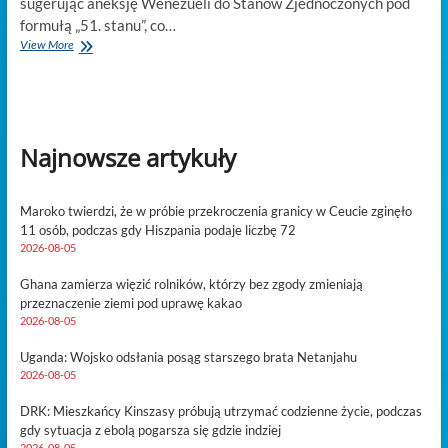
sugerując aneksję Wenezueli do Stanów Zjednoczonych pod
formułą „51. stanu”, co…
Trolling
View More
Białego
Domu
o
„51.
stanie”
Najnowsze artykuły
wystawia
na
próbę
otwarcie
Maroko twierdzi, że w próbie przekroczenia granicy w Ceucie zginęło
naftowe
11 osób, podczas gdy Hiszpania podaje liczbę 72
Caracas
2026-08-05
Ghana zamierza więzić rolników, którzy bez zgody zmieniają
przeznaczenie ziemi pod uprawę kakao
2026-08-05
Uganda: Wojsko odsłania posąg starszego brata Netanjahu
2026-08-05
DRK: Mieszkańcy Kinszasy próbują utrzymać codzienne życie, podczas
gdy sytuacja z ebolą pogarsza się gdzie indziej