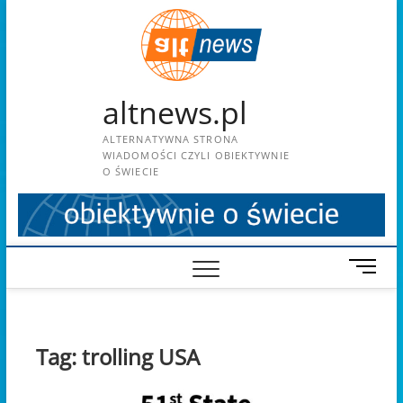
Skip
to
content
altnews.pl
ALTERNATYWNA STRONA
WIADOMOŚCI CZYLI OBIEKTYWNIE
O ŚWIECIE
M
e
n
u
B
Tag:
trolling USA
u
t