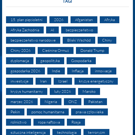
TAGI
15. plan pięcioletni
2026
Afganistan
Afryka
Afryka Zachodnia
AI
bezpieczeństwo
bezpieczeństwo narodowe
Bliski Wschód
Chiny
Chiny 2026
Cieśnina Ormuz
Donald Trump
dyplomacja
geopolityka
Gospodarka
gospodarka 2026
Indie
Inflacja
innowacje
inwestycje
Iran
Izrael
kryzys energetyczny
kryzys humanitarny
luty 2026
Maroko
marzec 2026
Nigeria
ONZ
Pakistan
Pekin
pomoc humanitarna
prawa człowieka
rolnictwo
ropa naftowa
Rosja
sztuczna inteligencja
technologia
terroryzm