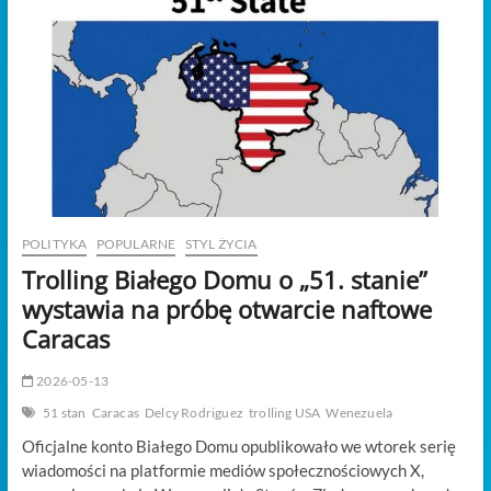
t
o
n
POLITYKA
POPULARNE
STYL ŻYCIA
Trolling Białego Domu o „51. stanie”
wystawia na próbę otwarcie naftowe
Caracas
2026-05-13
51 stan
Caracas
Delcy Rodriguez
trolling USA
Wenezuela
Oficjalne konto Białego Domu opublikowało we wtorek serię
wiadomości na platformie mediów społecznościowych X,