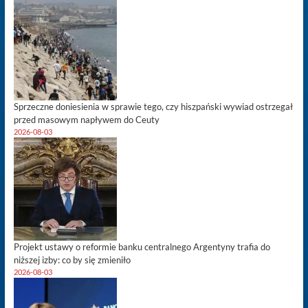
Sprzeczne doniesienia w sprawie tego, czy hiszpański wywiad ostrzegał
przed masowym napływem do Ceuty
2026-08-03
Projekt ustawy o reformie banku centralnego Argentyny trafia do
niższej izby: co by się zmieniło
2026-08-03