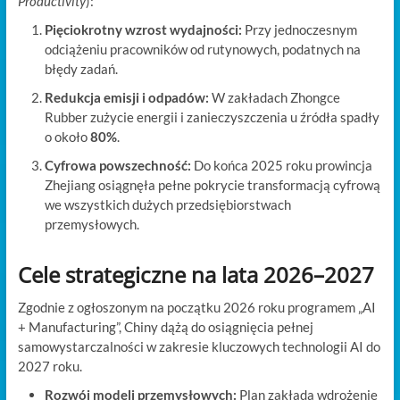
Productivity
):
Pięciokrotny wzrost wydajności:
Przy jednoczesnym
odciążeniu pracowników od rutynowych, podatnych na
błędy zadań.
Redukcja emisji i odpadów:
W zakładach Zhongce
Rubber zużycie energii i zanieczyszczenia u źródła spadły
o około
80%
.
Cyfrowa powszechność:
Do końca 2025 roku prowincja
Zhejiang osiągnęła pełne pokrycie transformacją cyfrową
we wszystkich dużych przedsiębiorstwach
przemysłowych.
Cele strategiczne na lata 2026–2027
Zgodnie z ogłoszonym na początku 2026 roku programem „AI
+ Manufacturing”, Chiny dążą do osiągnięcia pełnej
samowystarczalności w zakresie kluczowych technologii AI do
2027 roku.
Rozwój modeli przemysłowych:
Plan zakłada wdrożenie