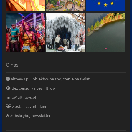
O nas:
altnews.pl - obiektywne spojrzenie na świat
Bez cenzury i bez filtrów
info@altnews.pl
Zostań czytelnikiem
Subskrybuj newslatter