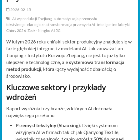
t
o
2026-02-15
n
AI w produkcji Zhejiang
automatyzacja przemysłu
tekstylnego
ekologiczna transformacja przemysłu AI
inteligentne fabryki
Chiny 2026
Zeekr Ningbo AI 5G
W lutym 2026 roku chiński sektor produkcyjny znajduje się w
fazie głębokiej integracji z modelami AI. Jak zauważa Lan
Jianping z Instytutu Rozwoju Zhejiang, nie jest to już tylko
ulepszenie technologiczne, ale
systemowa transformacja
metod produkcji
, która łączy wydajność z dbałością o
środowisko.
Kluczowe sektory i przykłady
wdrożeń
Raport wyróżnia trzy branże, w których AI dokonała
największego przełomu:
Przemysł tekstylny (Shaoxing):
Dzięki systemom
wizyjnym AI w firmach takich jak Qianyong Textile,
wskaźnik zdawalności tkanin wzrósł z
50% do ponad