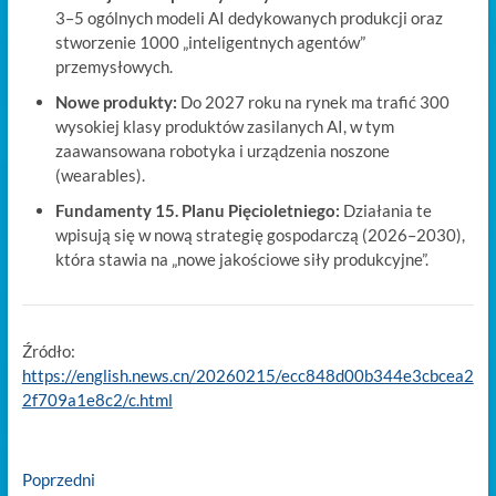
3–5 ogólnych modeli AI dedykowanych produkcji oraz
stworzenie 1000 „inteligentnych agentów”
przemysłowych.
Nowe produkty:
Do 2027 roku na rynek ma trafić 300
wysokiej klasy produktów zasilanych AI, w tym
zaawansowana robotyka i urządzenia noszone
(wearables).
Fundamenty 15. Planu Pięcioletniego:
Działania te
wpisują się w nową strategię gospodarczą (2026–2030),
która stawia na „nowe jakościowe siły produkcyjne”.
Źródło:
https://english.news.cn/20260215/ecc848d00b344e3cbcea2
2f709a1e8c2/c.html
Nawigacja
Previous
Poprzedni