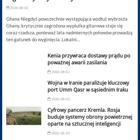
2026-08-02
Ghana Niegdyś powszechnie występująca wzdłuż wybrzeża
Ghany, krytycznie zagrożona wyplutka gitarowa staje się
coraz rzadsza, ponieważ lata nadmiernych połowów prowadzą
ten gatunek do wyginięcia. Lokalni…
Kenia przywraca dostawy prądu po
poważnej awarii zasilania
2026-08-02
Wojna w Iranie paraliżuje kluczowy
port Umm Qasr w sąsiednim Iraku
2026-08-02
Cyfrowy pancerz Kremla. Rosja
buduje systemy obrony powietrznej
oparte na sztucznej inteligencji
2026-06-30