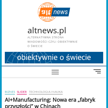
Skip
to
content
altnews.pl
ALTERNATYWNA STRONA
WIADOMOŚCI CZYLI OBIEKTYWNIE
O ŚWIECIE
M
e
n
u
BIZNES
SLIDER
TECHNOLOGIA I NAUKA
B
u
AI+Manufacturing: Nowa era „fabryk
t
przyszłości” w Chinach