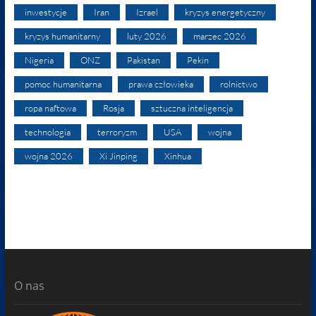
inwestycje
Iran
Izrael
kryzys energetyczny
kryzys humanitarny
luty 2026
marzec 2026
Nigeria
ONZ
Pakistan
Pekin
pomoc humanitarna
prawa człowieka
rolnictwo
ropa naftowa
Rosja
sztuczna inteligencja
technologia
terroryzm
USA
wojna
wojna 2026
Xi Jinping
Xinhua
O nas