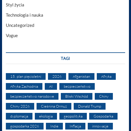
Styl życia
Technologia i nauka
Uncategorized
Vogue
TAGI
15. plan pięcioletni
2026
Afganistan
Afryka
Afryka Zachodnia
AI
bezpieczeństwo
bezpieczeństwo narodowe
Bliski Wschód
Chiny
Chiny 2026
Cieśnina Ormuz
Donald Trump
dyplomacja
ekologia
geopolityka
Gospodarka
gospodarka 2026
Indie
Inflacja
innowacje