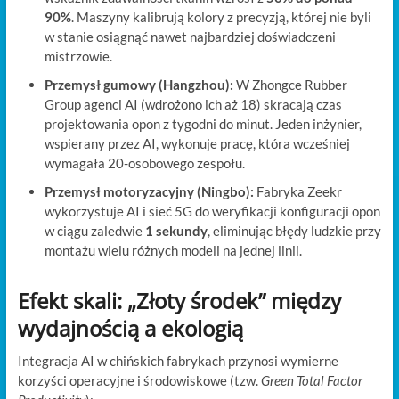
90%
. Maszyny kalibrują kolory z precyzją, której nie byli
w stanie osiągnąć nawet najbardziej doświadczeni
mistrzowie.
Przemysł gumowy (Hangzhou):
W Zhongce Rubber
Group agenci AI (wdrożono ich aż 18) skracają czas
projektowania opon z tygodni do minut. Jeden inżynier,
wspierany przez AI, wykonuje pracę, która wcześniej
wymagała 20-osobowego zespołu.
Przemysł motoryzacyjny (Ningbo):
Fabryka Zeekr
wykorzystuje AI i sieć 5G do weryfikacji konfiguracji opon
w ciągu zaledwie
1 sekundy
, eliminując błędy ludzkie przy
montażu wielu różnych modeli na jednej linii.
Efekt skali: „Złoty środek” między
wydajnością a ekologią
Integracja AI w chińskich fabrykach przynosi wymierne
korzyści operacyjne i środowiskowe (tzw.
Green Total Factor