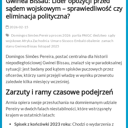
Gwinea Bissau: Lider opozycji przed
t
sądem wojskowym – sprawiedliwość czy
o
n
eliminacja polityczna?
2026-02-15
Domingos Simões Pereira proces 2026
partia PAIGC śledztwo
sądy
wojskowe Afryka Zachodnia
Umaro Sissoco Embaló obalenie
zamach
stanu Gwinea Bissau listopad 2025
Domingos Simões Pereira, postać centralna dla historii
niepodległościowej Gwinei Bissau, znalazł się w paradoksalnej
sytuacji: jest badany pod kątem spisków puczowych przez
oficerów, którzy sami przejęli władzę w wyniku przewrotu
zaledwie kilka miesięcy wcześniej.
Zarzuty i ramy czasowe podejrzeń
Armia opiera swoje przesłuchania na domniemanym udziale
Pereiry w dwóch falach niestabilności, które wstrząsnęły
krajem w ostatnich latach:
Spisek z końcówki 2023 roku:
Chodzi o wydarzenia z