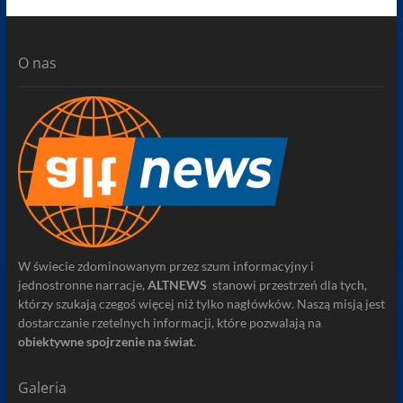
O nas
W świecie zdominowanym przez szum informacyjny i
jednostronne narracje,
ALTNEWS
stanowi przestrzeń dla tych,
którzy szukają czegoś więcej niż tylko nagłówków. Naszą misją jest
dostarczanie rzetelnych informacji, które pozwalają na
obiektywne spojrzenie na świat
.
Galeria