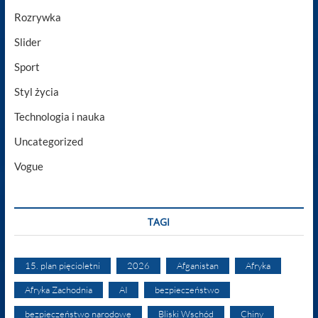
Rozrywka
Slider
Sport
Styl życia
Technologia i nauka
Uncategorized
Vogue
TAGI
15. plan pięcioletni
2026
Afganistan
Afryka
Afryka Zachodnia
AI
bezpieczeństwo
bezpieczeństwo narodowe
Bliski Wschód
Chiny