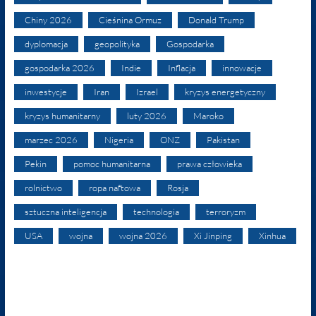
Chiny 2026
Cieśnina Ormuz
Donald Trump
dyplomacja
geopolityka
Gospodarka
gospodarka 2026
Indie
Inflacja
innowacje
inwestycje
Iran
Izrael
kryzys energetyczny
kryzys humanitarny
luty 2026
Maroko
marzec 2026
Nigeria
ONZ
Pakistan
Pekin
pomoc humanitarna
prawa człowieka
rolnictwo
ropa naftowa
Rosja
sztuczna inteligencja
technologia
terroryzm
USA
wojna
wojna 2026
Xi Jinping
Xinhua