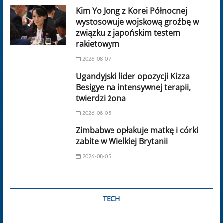
Kim Yo Jong z Korei Północnej
wystosowuje wojskową groźbę w
związku z japońskim testem
rakietowym
2026-08-07
Ugandyjski lider opozycji Kizza
Besigye na intensywnej terapii,
twierdzi żona
2026-08-05
Zimbabwe opłakuje matkę i córki
zabite w Wielkiej Brytanii
2026-08-05
TECH