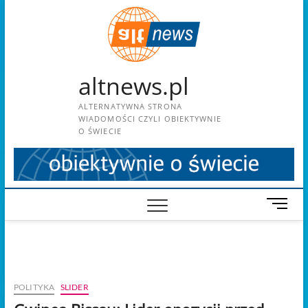
Skip
to
content
altnews.pl
ALTERNATYWNA STRONA
WIADOMOŚCI CZYLI OBIEKTYWNIE
O ŚWIECIE
M
e
n
u
B
u
POLITYKA
SLIDER
t