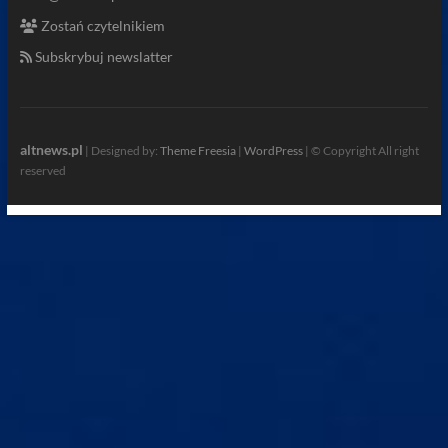
Zostań czytelnikiem
Subskrybuj newslatter
altnews.pl
| Designed by:
Theme Freesia
|
WordPress
| © Copyright All right
reserved