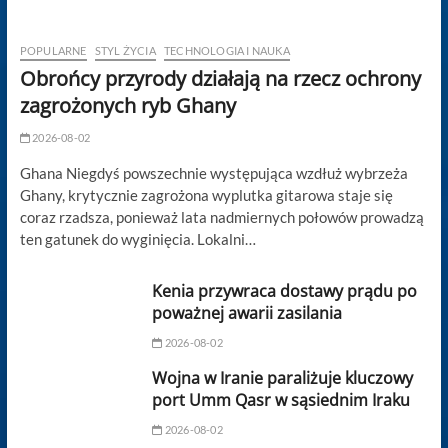
POPULARNE
STYL ŻYCIA
TECHNOLOGIA I NAUKA
Obrońcy przyrody działają na rzecz ochrony
zagrożonych ryb Ghany
2026-08-02
Ghana Niegdyś powszechnie występująca wzdłuż wybrzeża
Ghany, krytycznie zagrożona wyplutka gitarowa staje się
coraz rzadsza, ponieważ lata nadmiernych połowów prowadzą
ten gatunek do wyginięcia. Lokalni…
Kenia przywraca dostawy prądu po
poważnej awarii zasilania
2026-08-02
Wojna w Iranie paraliżuje kluczowy
port Umm Qasr w sąsiednim Iraku
2026-08-02