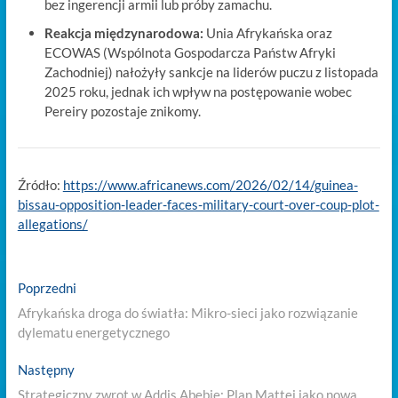
bez ingerencji armii lub próby zamachu.
Reakcja międzynarodowa:
Unia Afrykańska oraz
ECOWAS (Wspólnota Gospodarcza Państw Afryki
Zachodniej) nałożyły sankcje na liderów puczu z listopada
2025 roku, jednak ich wpływ na postępowanie wobec
Pereiry pozostaje znikomy.
Źródło:
https://www.africanews.com/2026/02/14/guinea-
bissau-opposition-leader-faces-military-court-over-coup-plot-
allegations/
Nawigacja
Previous
Poprzedni
post:
wpisu
Afrykańska droga do światła: Mikro-sieci jako rozwiązanie
dylematu energetycznego
Next
Następny
post:
Strategiczny zwrot w Addis Abebie: Plan Mattei jako nowa