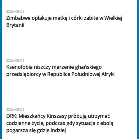
2026-08-05
Zimbabwe opłakuje matkę i córki zabite w Wielkiej
Brytanii
2026-08-05
Ksenofobia niszczy marzenie ghańskiego
przedsiębiorcy w Republice Południowej Afryki
2026-08-05
DRK: Mieszkańcy Kinszasy próbują utrzymać
codzienne życie, podczas gdy sytuacja z ebolą
pogarsza się gdzie indziej