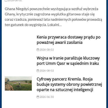
2026-08-02
Ghana Niegdyś powszechnie występująca wzdłuż wybrzeża
Ghany, krytycznie zagrożona wyplutka gitarowa staje się
coraz rzadsza, ponieważ lata nadmiernych połowów prowadzą
ten gatunek do wyginięcia. Lokalni…
Kenia przywraca dostawy prądu po
poważnej awarii zasilania
2026-08-02
Wojna w Iranie paraliżuje kluczowy
port Umm Qasr w sąsiednim Iraku
2026-08-02
Cyfrowy pancerz Kremla. Rosja
buduje systemy obrony powietrznej
oparte na sztucznej inteligencji
2026-06-30