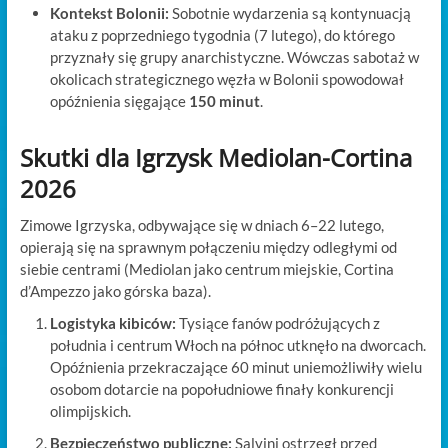
Kontekst Bolonii:
Sobotnie wydarzenia są kontynuacją
ataku z poprzedniego tygodnia (7 lutego), do którego
przyznały się grupy anarchistyczne. Wówczas sabotaż w
okolicach strategicznego węzła w Bolonii spowodował
opóźnienia sięgające
150 minut
.
Skutki dla Igrzysk Mediolan-Cortina
2026
Zimowe Igrzyska, odbywające się w dniach 6–22 lutego,
opierają się na sprawnym połączeniu między odległymi od
siebie centrami (Mediolan jako centrum miejskie, Cortina
d’Ampezzo jako górska baza).
Logistyka kibiców:
Tysiące fanów podróżujących z
południa i centrum Włoch na północ utknęło na dworcach.
Opóźnienia przekraczające 60 minut uniemożliwiły wielu
osobom dotarcie na popołudniowe finały konkurencji
olimpijskich.
Bezpieczeństwo publiczne:
Salvini ostrzegł przed