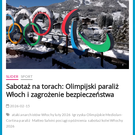
t
o
n
SLIDER
SPORT
Sabotaż na torach: Olimpijski paraliż
Włoch i zagrożenie bezpieczeństwa
2026-02-15
ataki anarchistów Włochy luty 2026
Igrzyska Olimpijskie Mediolan-
Cortina paraliż
Matteo Salvini pociągi opóźnienia
sabotaż kolei Włochy
2026