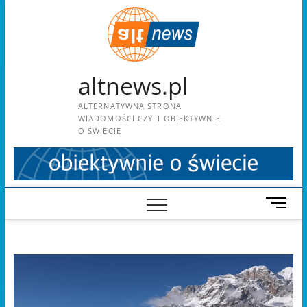
Skip
to
content
altnews.pl
ALTERNATYWNA STRONA
WIADOMOŚCI CZYLI OBIEKTYWNIE
O ŚWIECIE
M
e
n
u
B
u
t