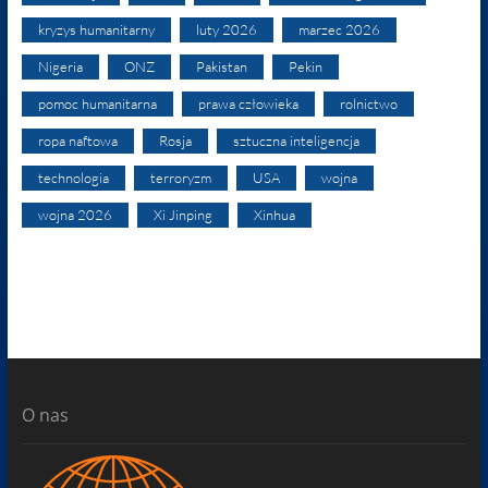
kryzys humanitarny
luty 2026
marzec 2026
Nigeria
ONZ
Pakistan
Pekin
pomoc humanitarna
prawa człowieka
rolnictwo
ropa naftowa
Rosja
sztuczna inteligencja
technologia
terroryzm
USA
wojna
wojna 2026
Xi Jinping
Xinhua
O nas