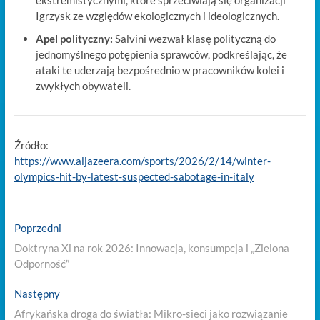
ekstremistycznymi, które sprzeciwiają się organizacji
Igrzysk ze względów ekologicznych i ideologicznych.
Apel polityczny:
Salvini wezwał klasę polityczną do
jednomyślnego potępienia sprawców, podkreślając, że
ataki te uderzają bezpośrednio w pracowników kolei i
zwykłych obywateli.
Źródło:
https://www.aljazeera.com/sports/2026/2/14/winter-
olympics-hit-by-latest-suspected-sabotage-in-italy
Nawigacja
Previous
Poprzedni
post:
wpisu
Doktryna Xi na rok 2026: Innowacja, konsumpcja i „Zielona
Odporność”
Next
Następny
post:
Afrykańska droga do światła: Mikro-sieci jako rozwiązanie