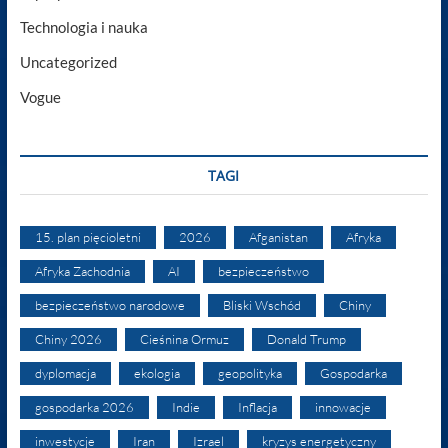
Technologia i nauka
Uncategorized
Vogue
TAGI
15. plan pięcioletni
2026
Afganistan
Afryka
Afryka Zachodnia
AI
bezpieczeństwo
bezpieczeństwo narodowe
Bliski Wschód
Chiny
Chiny 2026
Cieśnina Ormuz
Donald Trump
dyplomacja
ekologia
geopolityka
Gospodarka
gospodarka 2026
Indie
Inflacja
innowacje
inwestycje
Iran
Izrael
kryzys energetyczny