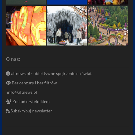
O nas:
altnews.pl - obiektywne spojrzenie na świat
Bez cenzury i bez filtrów
info@altnews.pl
Zostań czytelnikiem
Subskrybuj newslatter