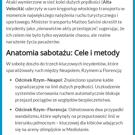
Ataki wymierzone w sieć kolei dużych prędkości (
Alta
Velocità
) uderzyły w sam kręgosłup włoskiego transportu w
momencie największego natężenia ruchu turystycznego i
sportowego. Minister transportu Matteo Salvini określił te
incydenty jako „nienawistne akty przestępcze”, sugerując, że
ich celem nie było tylko wywołanie chaosu, ale realne
narażenie życia pasażerów.
Anatomia sabotażu: Cele i metody
W sobotę doszło do trzech kluczowych incydentów, które
sparaliżowały ruch między Neapolem, Rzymem a Florencją:
Odcinek Rzym–Neapol:
Znaleziono spalone kable
sygnalizacyjne na linii dużych prędkości. Uszkodzenie
systemów sterowania ruchem automatycznie blokuje
przejazd pociągów ze względów bezpieczeństwa.
Odcinek Rzym–Florencja:
Odnotowano dwa przypadki
wandalizmu, które wpłynęły na przepustowość linii w
kierunku północnym – kluczowej dla kibiców udających
się na areny olimpijskie w Mediolanie.