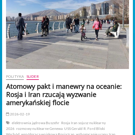
t
o
n
POLITYKA
SLIDER
Atomowy pakt i manewry na oceanie:
Rosja i Iran rzucają wyzwanie
amerykańskiej flocie
2026-02-19
elektrownia jądrowa Buszehr
Rosja Iran sojusz nuklearny
2026
rozmowy nuklearne Genewa
USS Gerald R. Ford Bliski
Wschód
współpraca wojskowa Rosja Iran
wzbogacanie uranu Iran