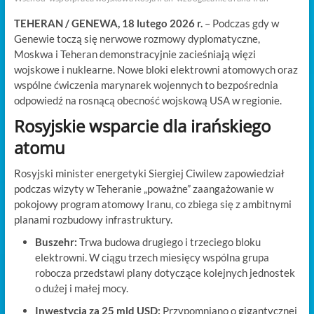
TEHERAN / GENEWA, 18 lutego 2026 r.
– Podczas gdy w
Genewie toczą się nerwowe rozmowy dyplomatyczne,
Moskwa i Teheran demonstracyjnie zacieśniają więzi
wojskowe i nuklearne. Nowe bloki elektrowni atomowych oraz
wspólne ćwiczenia marynarek wojennych to bezpośrednia
odpowiedź na rosnącą obecność wojskową USA w regionie.
Rosyjskie wsparcie dla irańskiego
atomu
Rosyjski minister energetyki Siergiej Ciwilew zapowiedział
podczas wizyty w Teheranie „poważne” zaangażowanie w
pokojowy program atomowy Iranu, co zbiega się z ambitnymi
planami rozbudowy infrastruktury.
Buszehr:
Trwa budowa drugiego i trzeciego bloku
elektrowni. W ciągu trzech miesięcy wspólna grupa
robocza przedstawi plany dotyczące kolejnych jednostek
o dużej i małej mocy.
Inwestycja za 25 mld USD:
Przypomniano o gigantycznej