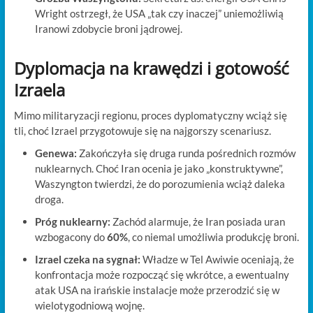
Wright ostrzegł, że USA „tak czy inaczej” uniemożliwią
Iranowi zdobycie broni jądrowej.
Dyplomacja na krawędzi i gotowość
Izraela
Mimo militaryzacji regionu, proces dyplomatyczny wciąż się
tli, choć Izrael przygotowuje się na najgorszy scenariusz.
Genewa:
Zakończyła się druga runda pośrednich rozmów
nuklearnych. Choć Iran ocenia je jako „konstruktywne”,
Waszyngton twierdzi, że do porozumienia wciąż daleka
droga.
Próg nuklearny:
Zachód alarmuje, że Iran posiada uran
wzbogacony do
60%
, co niemal umożliwia produkcję broni.
Izrael czeka na sygnał:
Władze w Tel Awiwie oceniają, że
konfrontacja może rozpocząć się wkrótce, a ewentualny
atak USA na irańskie instalacje może przerodzić się w
wielotygodniową wojnę.