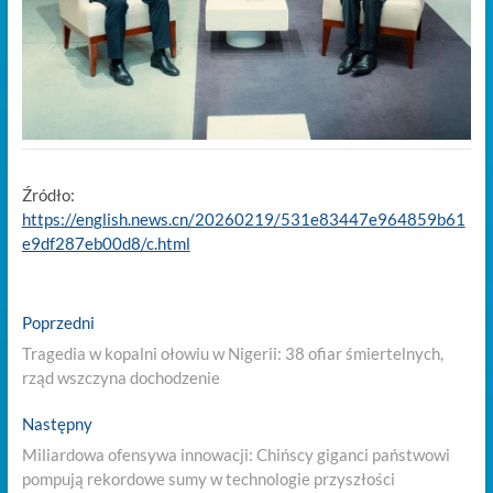
Źródło:
https://english.news.cn/20260219/531e83447e964859b61
e9df287eb00d8/c.html
Nawigacja
Previous
Poprzedni
post:
wpisu
Tragedia w kopalni ołowiu w Nigerii: 38 ofiar śmiertelnych,
rząd wszczyna dochodzenie
Next
Następny
post:
Miliardowa ofensywa innowacji: Chińscy giganci państwowi
pompują rekordowe sumy w technologie przyszłości