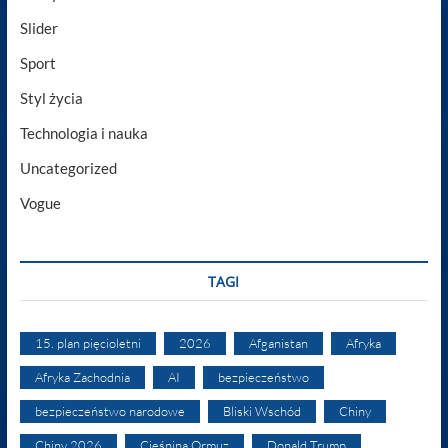
Slider
Sport
Styl życia
Technologia i nauka
Uncategorized
Vogue
TAGI
15. plan pięcioletni
2026
Afganistan
Afryka
Afryka Zachodnia
AI
bezpieczeństwo
bezpieczeństwo narodowe
Bliski Wschód
Chiny
Chiny 2026
Cieśnina Ormuz
Donald Trump