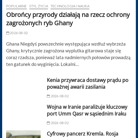
POPULARNE
STYL ŻYCIA
TECHNOLOGIA I NAUKA
Obrońcy przyrody działają na rzecz ochrony
zagrożonych ryb Ghany
2026-08-02
Ghana Niegdyś powszechnie występująca wzdłuż wybrzeża
Ghany, krytycznie zagrożona wyplutka gitarowa staje się
coraz rzadsza, ponieważ lata nadmiernych połowów prowadzą
ten gatunek do wyginięcia. Lokalni…
Kenia przywraca dostawy prądu po
poważnej awarii zasilania
2026-08-02
Wojna w Iranie paraliżuje kluczowy
port Umm Qasr w sąsiednim Iraku
2026-08-02
Cyfrowy pancerz Kremla. Rosja