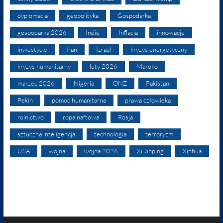
dyplomacja
geopolityka
Gospodarka
gospodarka 2026
Indie
Inflacja
innowacje
inwestycje
Iran
Izrael
kryzys energetyczny
kryzys humanitarny
luty 2026
Maroko
marzec 2026
Nigeria
ONZ
Pakistan
Pekin
pomoc humanitarna
prawa człowieka
rolnictwo
ropa naftowa
Rosja
sztuczna inteligencja
technologia
terroryzm
USA
wojna
wojna 2026
Xi Jinping
Xinhua