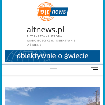
Skip
to
content
altnews.pl
ALTERNATYWNA STRONA
WIADOMOŚCI CZYLI OBIEKTYWNIE
O ŚWIECIE
M
e
n
u
B
u
t