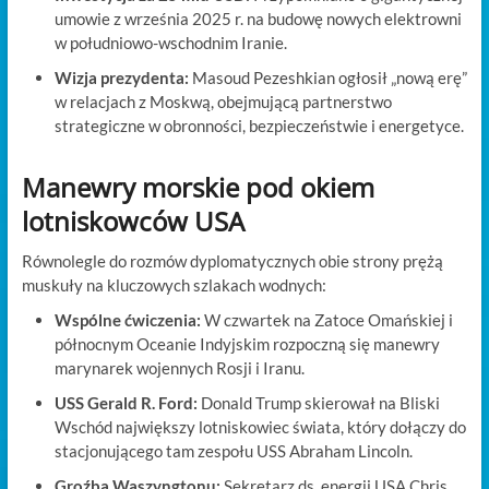
umowie z września 2025 r. na budowę nowych elektrowni
w południowo-wschodnim Iranie.
Wizja prezydenta:
Masoud Pezeshkian ogłosił „nową erę”
w relacjach z Moskwą, obejmującą partnerstwo
strategiczne w obronności, bezpieczeństwie i energetyce.
Manewry morskie pod okiem
lotniskowców USA
Równolegle do rozmów dyplomatycznych obie strony prężą
muskuły na kluczowych szlakach wodnych:
Wspólne ćwiczenia:
W czwartek na Zatoce Omańskiej i
północnym Oceanie Indyjskim rozpoczną się manewry
marynarek wojennych Rosji i Iranu.
USS Gerald R. Ford:
Donald Trump skierował na Bliski
Wschód największy lotniskowiec świata, który dołączy do
stacjonującego tam zespołu USS Abraham Lincoln.
Groźba Waszyngtonu:
Sekretarz ds. energii USA Chris